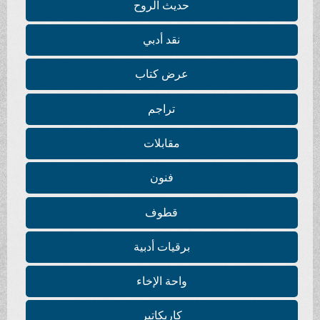
حديث الروح
نقد أدبي
عرض كتاب
تراجم
مقابلات
فنون
قطوف
برقيات أدبية
واحة الإخاء
كاريكاتير