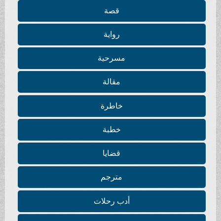
قصة
رواية
مسرحية
مقالة
خاطرة
خطبة
قضايا
مترجم
أدب رحلات