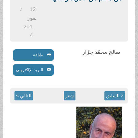
12
ت
موز
201
4
ّار
طباعة
البريد الإلكتروني
شعر
التالي >