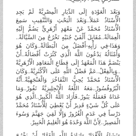
وَبَعْدَ الْعَوْدَةِ إِلَى الدِّيَارِ الْمِصْرِيَّةْ لَمْ يَجِدِ
الْأُسْتَاذُ عَمَلاً..وَبَعْدَ الْبَحْثِ وَالتَّنْقِيبِ سَمِعَ
الْأُسْتَاذُ مُحَمَّدْ عَنْ مَعْهَدٍ أَزْهَرِيٍّ يَضُمُّ إِلَيْهِ
الْعِمَالَةْ..مُقَابِلَ أَلْفَيْ جُنَيْهٍ تَخْرُجُ مِنَ السَّيَّالَةْ..
وَهَذَا-فِي رَأْيِهِ-أَفْضَلُ مِنَ الْبَطَالَةْ..وَكَانَ هُوَ
وَأَمْثَالُهُ يَدْعُونَ اللَّهَ الَّذِي كَثُرَتْ أَفْضَالُهْ..أَنْ
يَنْضَمَّ هَذَا الْمَعْهَدُ إِلَى قِطَاعِ الْمَعَاهِدِ الْأَزْهَرِيَّةْ
..وَبِالْفِعْلْ..عَمَّ فَضْلُ اللَّهِ عَلَى الْأَكْثَرِيَّةْ..وَكَانَ
الْأُسْتَاذُ مُحَمَّدْ يُحِبُّ التَّفَاخُرَ وَالْعَنْجَهِيَّةْ..أَنَّهُ
الْبُرُوفُسُورْ..مَعَهُ اللُّغَةُ الْإِنْجِلِيزِيَّةُ تَفُورْ..وَمَا
عَدَاهُ فَعَمَلُهُ يَبُورْ..فَأَرَادَ اللَّهُ الْكَبِيرْ..الَّذِي هُوَ
عَلَى كُلِّ شَيْءٍ قَدِيرْ أَنْ يُعْطِيَ لِلْأُسْتَاذُ مُحَمَّدْ
دَرْساً فِي عَدَمِ الْغُرُورْ وَإِلَّا لَقِيَ جَهَنَّمَ وَسُوءَ
الْمَصِيرْ..لِأَنَّ اللَّهَ وَحْدَهُ هُوَ الْعَلِيمُ الْخَبِيرْ.
وَتَشَاءُ الْأَقْدَارْ..وَإِرَادَةُ اللَّهِ الْقَهَّارْ أَنْ يَخْرُجَ