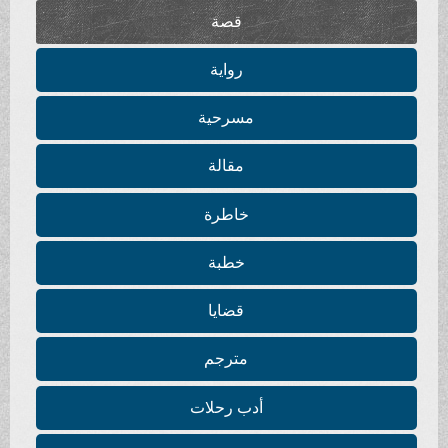
قصة
رواية
مسرحية
مقالة
خاطرة
خطبة
قضايا
مترجم
أدب رحلات