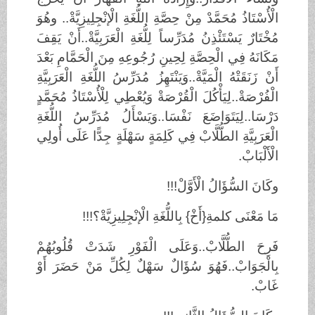
الْأُسْتَاذُ مُحَمَّدْ مِنْ حِصَّةِ اللُّغَةِ الْإنْجِلِيزِيَّةْ.. وهُوَ
مُخْتَارٌ يَسْتَئْذِنُ مُدَرِّساً لِلُّغَةِ الْعَرَبِيَّةْ..أَنْ يَقِفَ
مَكَانَهُ فِي الْحِصَّةِ لِحِينِ رُجُوعِهِ مِنَ الْحَمَّامِ بَعْدَ
أَنْ زَنَقَتْهُ الْمَيَّةْ..وَيَنْتَهِزُ مُدَرِّسُ اللُّغَةِ الْعَرَبِيَّةِ
الْفُرْصَةْ..لِيَأْكُلَ الْقُرْصَةْ وَيُعْطِي لِلْأُسْتَاذُ مُحَمَّدٍ
دَرْسَا..لِيَتَوَاضَعَ نَفْسَا..وَيَسْأَلُ مُدَرِّسُ اللُّغَةِ
الْعَرَبِيَّةِ الطُّلَّابْ فِي كَلِمَةٍ سَهْلَةٍ جِدًّا عَلَى أُولِي
الْأَلْبَابْ.
وكَانَ السُّؤَالُ الْأَوَّلْ!!!
مَا مَعْنَى كلمةِ{أَخْ} بِاللُّغَةِ الْإنْجِلِيزِيَّةْ؟!!!
فَرِحَ الطُّلَّابْ..وَعَلَى الْفَوْرِ شَدَتْ قُلُوبُهُمْ
بِالْجَوَابْ..فَهُوَ سُؤَالٌ سَهْلٌ لِكُلِّ مَنْ حَضَرَ أَوْ
غَابْ.