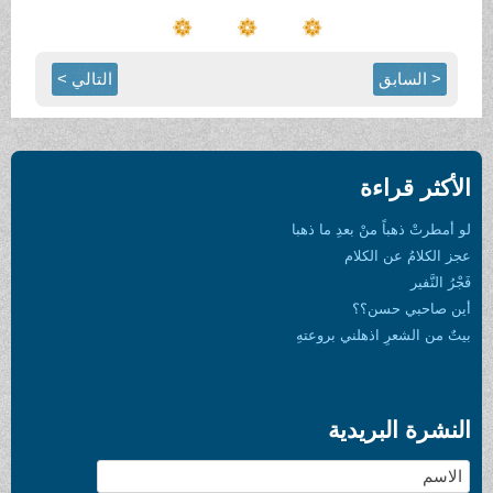
< السابق
التالي >
الأكثر قراءة
لو أمطرتْ ذهباً منْ بعدِ ما ذهبا
عجز الكلامُ عن الكلام
فَجْرُ النَّفير
أين صاحبي حسن؟؟
بيتٌ من الشعرِ اذهلني بروعتهِ
النشرة البريدية