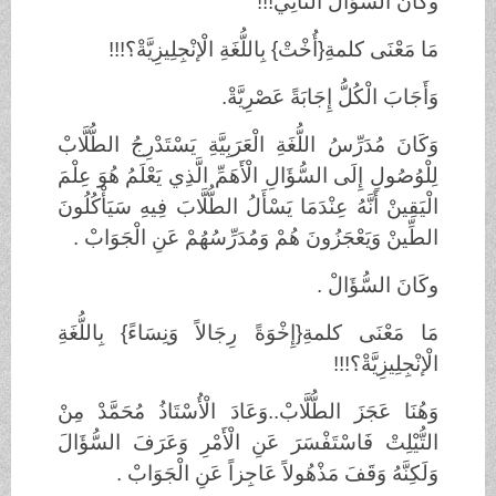
وكَانَ السُّؤَالُ الثَّانِي!!!
مَا مَعْنَى كلمةِ{أُخْتْ} بِاللُّغَةِ الْإنْجِلِيزِيَّةْ؟!!!
وَأَجَابَ الْكُلُّ إِجَابَةً عَصْرِيَّةْ.
وَكَانَ مُدَرِّسُ اللُّغَةِ الْعَرَبِيَّةِ يَسْتَدْرِجُ الطُّلَّابْ
لِلْوُصُولِ إِلَى السُّؤَالِ الْأَهَمِّ الَّذِي يَعْلَمُ هُوَ عِلْمَ
الْيَقِينْ أَنَّهُ عِنْدَمَا يَسْأَلُ الطُّلَّابَ فِيهِ سَيَأْكُلُونَ
الطِّينْ وَيَعْجَزُونَ هُمْ وَمُدَرِّسُهُمْ عَنِ الْجَوَابْ .
وكَانَ السُّؤَالْ .
مَا مَعْنَى كلمةِ{إِخْوَةً رِجَالاً وَنِسَاءً} بِاللُّغَةِ
الْإنْجِلِيزِيَّةْ؟!!!
وَهُنَا عَجَزَ الطُّلَّابْ..وَعَادَ الْأُسْتَاذُ مُحَمَّدْ مِنْ
التُّيْلِتْ فَاسْتَفْسَرَ عَنِ الْأَمْرِ وَعَرَفَ السُّؤَالَ
وَلَكِنَّهُ وَقَفَ مَذْهُولاً عَاجِزاً عَنِ الْجَوَابْ .