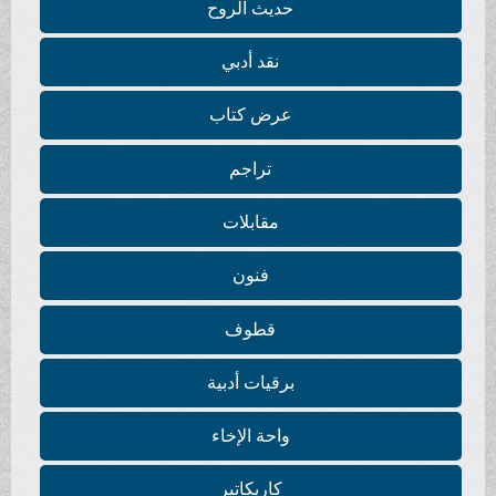
حديث الروح
نقد أدبي
عرض كتاب
تراجم
مقابلات
فنون
قطوف
برقيات أدبية
واحة الإخاء
كاريكاتير