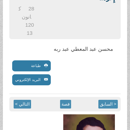
.
28
ك
انون
1
20
13
محسن عبد المعطي عبد ربه
طباعة
البريد الإلكتروني
< السابق
قصة
التالي >