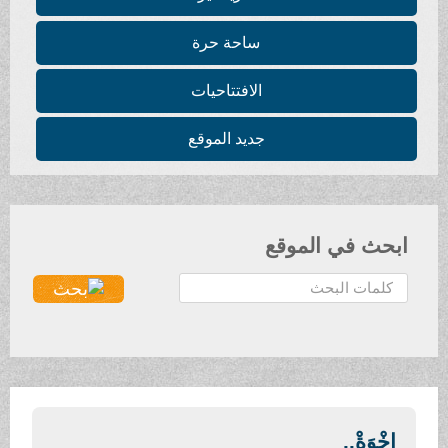
ساحة حرة
الافتتاحيات
جديد الموقع
ابحث في الموقع
ا
ل
ب
ح
ث
.
.
إِخْوَةْ..