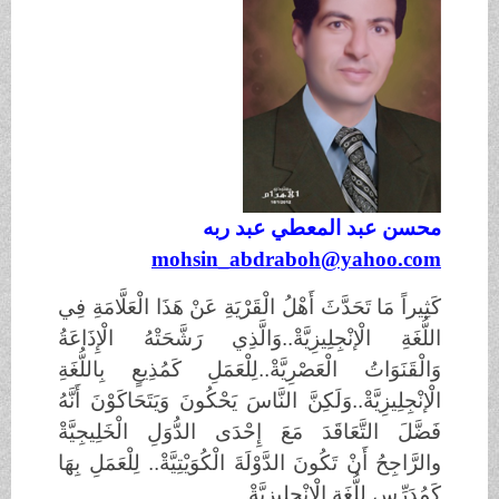
محسن عبد المعطي عبد ربه
mohsin_abdraboh@yahoo.com
كَثِيراً مَا تَحَدَّثَ أَهْلُ الْقَرْيَةِ عَنْ هَذَا الْعَلَّامَةِ فِي
اللُّغَةِ الْإنْجِلِيزِيَّةْ..وَالَّذِي رَشَّحَتْهُ الْإِذَاعَةُ
وَالْقَنَوَاتُ الْعَصْرِيَّةْ..لِلْعَمَلِ كَمُذِيعٍ بِاللُّغَةِ
الْإنْجِلِيزِيَّةْ..وَلَكِنَّ النَّاسَ يَحْكُونَ وَيَتَحَاكَوْنَ أَنَّهُ
فَضَّلَ التَّعَاقَدَ مَعَ إِحْدَى الدُّوَلِ الْخَلِيجِيَّةْ
والرَّاجِحُ أَنْ تَكُونَ الدَّوْلَةَ الْكُوَيْتِيَّةْ.. لِلْعَمَلِ بِهَا
كَمُدَرِّسٍ لِلُّغَةِ الْإنْجِلِيزِيَّةْ.