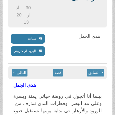
.
30
آذ
ار
20
13
هدى الجمل
طباعة
البريد الإلكتروني
< السابق
قصة
التالي >
هدى الجمل
بينما أنا أتجول فى روضة حياتى يمنة ويسرة
وعلى مد البصر وقطرات الندى تنذرف من
الورود والأزهار فى بداية يومها تستقبل ضوء