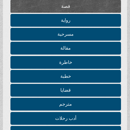
قصة
رواية
مسرحية
مقالة
خاطرة
خطبة
قضايا
مترجم
أدب رحلات