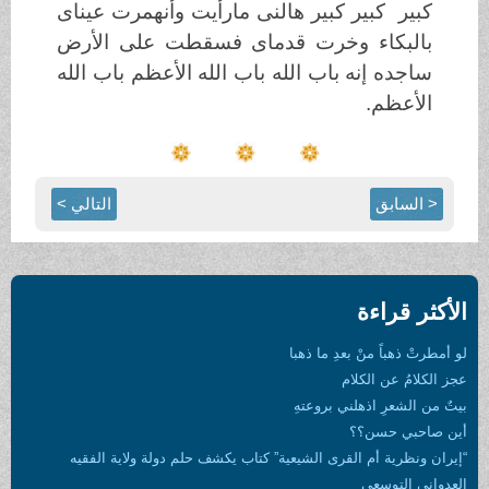
كبير كبير كبير هالنى مارأيت وأنهمرت عيناى
بالبكاء وخرت قدماى فسقطت على الأرض
ساجده إنه باب الله باب الله الأعظم باب الله
الأعظم.
< السابق
التالي >
الأكثر قراءة
لو أمطرتْ ذهباً منْ بعدِ ما ذهبا
عجز الكلامُ عن الكلام
بيتٌ من الشعرِ اذهلني بروعتهِ
أين صاحبي حسن؟؟
“إيران ونظرية أم القرى الشيعية” كتاب يكشف حلم دولة ولاية الفقيه
العدواني التوسعي