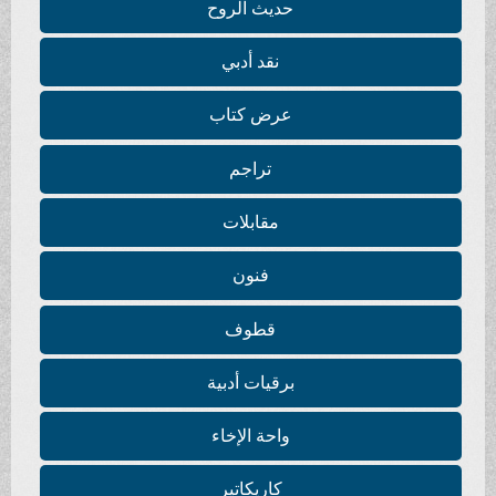
حديث الروح
نقد أدبي
عرض كتاب
تراجم
مقابلات
فنون
قطوف
برقيات أدبية
واحة الإخاء
كاريكاتير