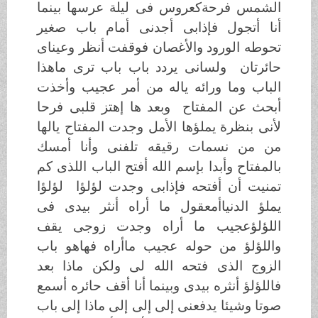
الشمس فرحةكعروس فى ليلة عرسها بينما
أنا أتجول فإذابى أجدنى أمام باب صغير
تحوطه الورود والأغصان فوقفت أنظر وعيناى
حائرتان ولسانى يردد باب باب ترى ماهذا
الباب وما ورائه ياله من أمر عجيب وأخذت
أبحث عن المفتاح وبعد ها إهتز قلبى فرحا
لأنى بنظرة يملؤها الأمل وجدت المفتاح يالها
من من نسمات رقيقه تلفنى وأنا أمسك
بالمفتاح وأبدا بإسم الله أفتح الباب اللذى كم
تمنيت أن أفتحه فإذابى وجدت لؤلؤا لؤلؤا
يملؤ الدنياأمعقول ما أراه أنثر بيدى فى
اللؤلؤعجيب ما أراه وجدت زوجى يقف
واللؤلؤ من حوله عجيب ماأراه فهاهو باب
الزوج الذى فتحه الله لى ولكن ماذا بعد
فاللؤلؤ أنثره بيدى وبينما أنا أقف حائره أسمع
صوتا وشيئا يدفعنى إلى إلى إلى ماذا إلى باب