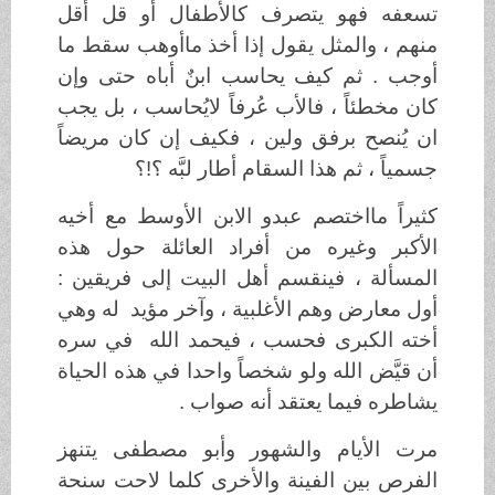
تسعفه فهو يتصرف كالأطفال أو قل أقل
منهم ، والمثل يقول إذا أخذ ماأوهب سقط ما
أوجب . ثم كيف يحاسب ابنٌ أباه حتى وإن
كان مخطئاً ، فالأب عُرفاً لايُحاسب ، بل يجب
ان يُنصح برفق ولين ، فكيف إن كان مريضاً
جسمياً ، ثم هذا السقام أطار لبَّه ؟!؟
كثيراً مااختصم عبدو الابن الأوسط مع أخيه
الأكبر وغيره من أفراد العائلة حول هذه
المسألة ، فينقسم أهل البيت إلى فريقين :
أول معارض وهم الأغلبية ، وآخر مؤيد له وهي
أخته الكبرى فحسب ، فيحمد الله في سره
أن قيَّض الله ولو شخصاً واحدا في هذه الحياة
يشاطره فيما يعتقد أنه صواب .
مرت الأيام والشهور وأبو مصطفى يتنهز
الفرص بين الفينة والأخرى كلما لاحت سنحة