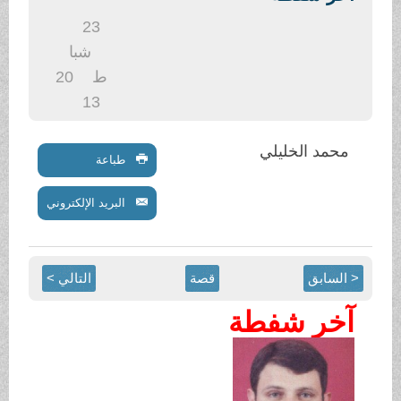
.
23
شبا
ط
20
13
محمد الخليلي
طباعة
البريد الإلكتروني
< السابق
قصة
التالي >
آخر شفطة