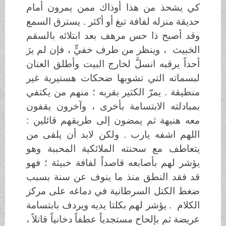
كي يشحذ من هذا أوذاك ممن يمرون أمام
حديقة منزله لفافة تبغ أو أكثر . يسترق السمع
وقد أصبح ذا حس مرهف بعد ابتلائه بالسقم
الخبيث ، وينظر من طرف خفيٍّ ، فإن لم يرَ
أحداً يرقبه انسلَّ لخارج البيت وأطلق العنان
لبسماته التي تشوبها ضحكات هستيرية غير
منطيقة . يمرّ الكثير بقربه ؛ منهم من يكتفي
بمبادلته الابتسامة بأخرى ، وآخرون يقفون
معه هنيهة ثم يمضون إلى طريقهم قائلين :
اللهم اشفه يارب . ولكن لابد أن يلقى من
يتعاطف مع سحنته الملائكية المحببة وهو
يؤشر لهم بأصابعه قاصداً لفافة خبيثة ؛ فهو
قد فقد النطق منذ ما ينوف عن سنة بسبب
ضغط الكتل السرطانية في دماغه على مركز
الكلام . يؤشر لهم بكلتا يديه ويردف بابتسامة
عريضة ثم بإلحاح مستجدياً عطفاً دخانياً قاتلاً ،