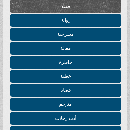
قصة
رواية
مسرحية
مقالة
خاطرة
خطبة
قضايا
مترجم
أدب رحلات