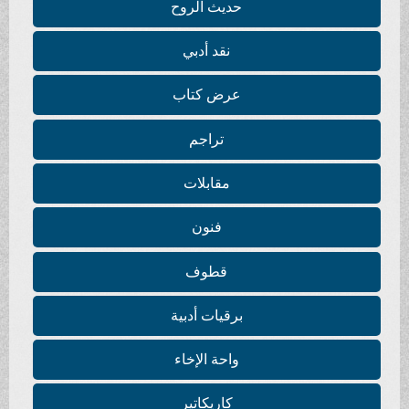
حديث الروح
نقد أدبي
عرض كتاب
تراجم
مقابلات
فنون
قطوف
برقيات أدبية
واحة الإخاء
كاريكاتير