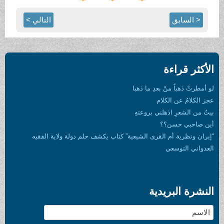
< السابق
التالي >
الأكثر قراءة
لو أمطرتْ ذهباً منْ بعدِ ما ذهبا
عجز الكلامُ عن الكلام
بيتٌ من الشعرِ اذهلني بروعتهِ
أين صاحبي حسن؟؟
“إيران ونظرية أم القرى الشيعية” كتاب يكشف حلم دولة ولاية الفقيه
العدواني التوسعي
النشرة البريدية