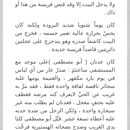
ولا يدخل البيت إلا وقد قنص فريسة من هذا أو
ذاك .
كان يوماً شتويا شديد البرودة ولكنه كان
يحسّ بحرارة عالية تعمر جسمه ، فخرج من
البيت كاشفاً صدره وهو يتدحرج على عجلتين
دائريتين قاصداً فريسة جديدة .
كان عدنان ( أبو مصطفى )على موعد مع
المستشفى ساعتئذٍ : صدرٌ عار من أي لباس
في يوم بارد مكفهر ، والغنيمة يومها علبة
سجائر ناقصة لفافة واحدة فقط ، فقد مرَّ به
غريب عن الحيِّ لايعرف كنه مرضه فعطف
عليه بحتفٍ معجل ، فعدنان لم يطلب منه غير
سيجارة واحدة ، ولكن الرجل من شدة حدبه
عليه أعطاه تسعة عشر .قبَّل أبو مصطفى كلتا
يدي الغريب وصدح بضحاته الهستيرية فرجَّت