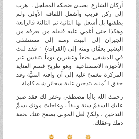
أركان الشارع بصدى ضحكه المجلجل . هرب
إلى ركن قريب وأشعل اللفافة الأولى ولم
يطفئها بل أشعل بها الثانية ثم الثالثة فالرابعة
وهكذا حتى أغمي عليه فنقله من يعرفه من
الجيران إلى البيت ومنه إلى مستشفى
البشير بعمَّان ومنه إلى (القرافة) ؛ فقد لبث
في المشفى بضعاً وعشرين يوماً يتنفس عبر
الأجهزة الاصطناعية وهو طريح قسم العناية
المركزة مغمىً عليه إلى أن وافته المنيَّة وقد
حقق الـُمنيه بتدخين علبة سجائر شبه كاملة .
رحمك الله ياأبا مصطفى وغفر لك فقد صبرَ
عليك السقمُ سنة ونيفاً ، وعاجلتَ موتك بسمِّ
التدخين ، ولكنْ لعل المولى يصفح عنك لخفة
دمك وعقلك.