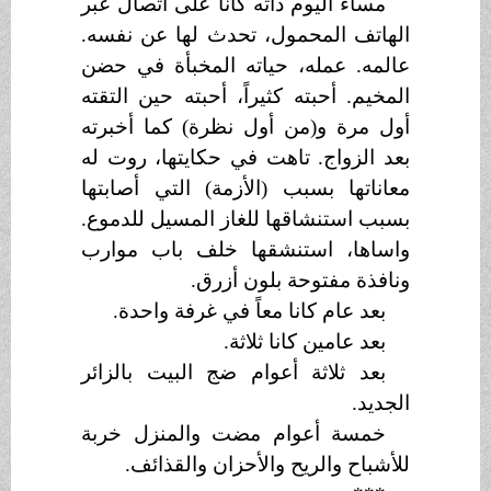
مساء اليوم ذاته كانا على اتصال عبر
الهاتف المحمول، تحدث لها عن نفسه.
عالمه. عمله، حياته المخبأة في حضن
المخيم. أحبته كثيراً، أحبته حين التقته
أول مرة و(من أول نظرة) كما أخبرته
بعد الزواج. تاهت في حكايتها، روت له
معاناتها بسبب (الأزمة) التي أصابتها
بسبب استنشاقها للغاز المسيل للدموع.
واساها، استنشقها خلف باب موارب
ونافذة مفتوحة بلون أزرق.
بعد عام كانا معاً في غرفة واحدة.
بعد عامين كانا ثلاثة.
بعد ثلاثة أعوام ضج البيت بالزائر
الجديد.
خمسة أعوام مضت والمنزل خربة
للأشباح والريح والأحزان والقذائف.