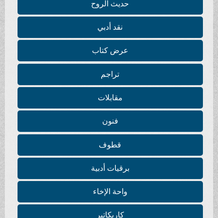
حديث الروح
نقد أدبي
عرض كتاب
تراجم
مقابلات
فنون
قطوف
برقيات أدبية
واحة الإخاء
كاريكاتير