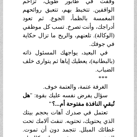
وقفت في طابور طويل، تزاحم
الواقفين. تتخبط بهم، تتعبق روائحهم
المغمسة بالظمأ، الجوع. ثم تعود
أدراجك، وأنت تصرخ. تسب كل موظفي
(الوكالة). تلعنهم، والريح ما تزال حكاية
في جوفك.
في البعيد، يواجهك المسئول ذاته
(بالبطانية)، يعطيك إياها ثم يتوارى خلف
الضباب.
***
الغرفة عتمة، والعتمة خوف.
سؤال يفرض نفسه عليك بقوة: "
هل
تُبقيِ النافذة مفتوحة أم...؟"
تعتمل في صدرك آهات بحجم بيتك
الذي يحتويك، تحتويه. تنفث آلامك تحت
غطائك المبلل. تتجمد دون أن تموت.