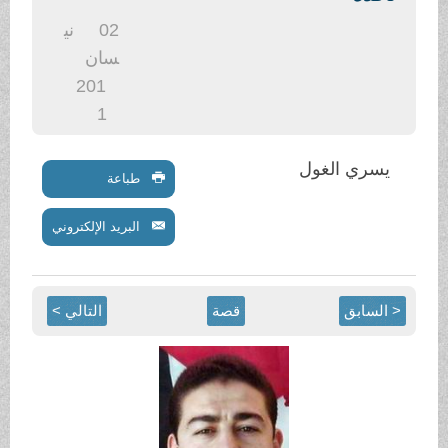
.
02
ني
سان
201
1
يسري الغول
طباعة
البريد الإلكتروني
< السابق
قصة
التالي >