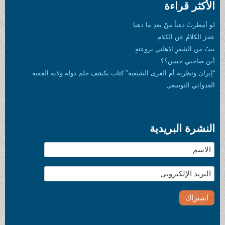
الأكثر قراءة
لو أمطرتْ ذهباً منْ بعدِ ما ذهبا
عجز الكلامُ عن الكلام
بيتٌ من الشعرِ اذهلني بروعتهِ
أين صاحبي حسن؟؟
“إيران ونظرية أم القرى الشيعية” كتاب يكشف حلم دولة ولاية الفقيه
العدواني التوسعي
النشرة البريدية