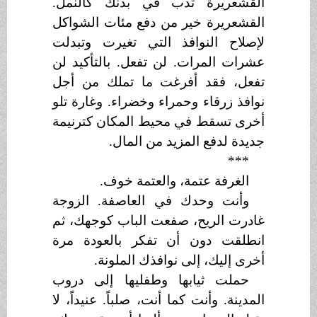
القشعريرة تدب في بدنك كالنمل.
القشعريرة خير من دفع مئات الشواكل
لإصلاح النوافذ التي تغيرت وتبدلت
عشرات المرات. لن تفعل. بالتأكيد لن
تفعل، فقد أفرغت ما تملك من أجل
نوافذ زرقاء وحمراء وخضراء. وغارة تلو
أخرى تسقط في محيط المكان كترنيمة
جديدة لدفع المزيد من المال.
***
الغرفة عتمة، والعتمة خوف.
وأنت وحدك في العاصفة. الزوجة
غادرت الريح، صفعت الباب كوجهك، ثم
انطلقت دون أن تفكر بالعودة مرة
أخرى إليك، إلى نوافذك الملونة.
حملت ثيابها وطفليها إلى دروب
المدينة. وأنت كما أنت، صلباً. عنيداً، لا