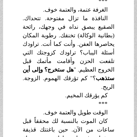
***
الغرفة عتمة، والعتمة خوف.
النافذة ما تزال مفتوحة. تتحداك.
الصقيع يبصق نداه في وجهك، رائحة
(بطانية الوكالة) تخنقك. رطوبة المكان
يحاصرها العفن. وأنت كما أنت. تراودك
أسئلة اليباب؟ تراودك كزوجتك التي
تلفعت الحزن وأقامت مأتمك قبل
الخروج العظيم. "
هل ستخرج؟ وإلى أين
ستذهب
؟" كم تؤرقك الهموم. الزوجة.
الريح.
كم يؤرقك المخيم.
***
الوقت طويل والعتمة خوف.
كان الموت بالنسبة لك محققاً قبل
ساعات من الآن. حين باغتتك قذيفة