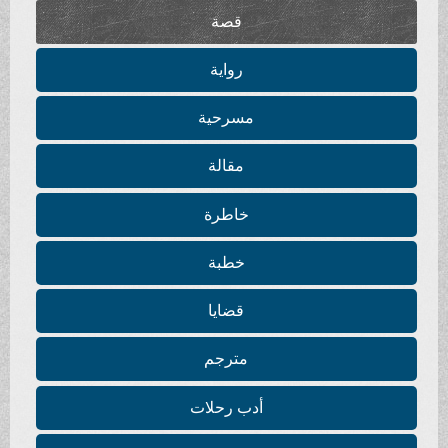
قصة
رواية
مسرحية
مقالة
خاطرة
خطبة
قضايا
مترجم
أدب رحلات