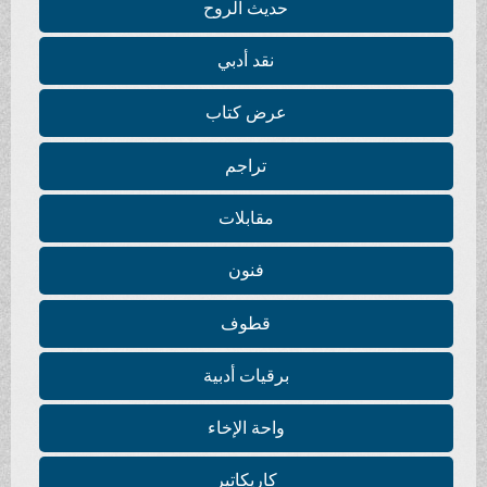
حديث الروح
نقد أدبي
عرض كتاب
تراجم
مقابلات
فنون
قطوف
برقيات أدبية
واحة الإخاء
كاريكاتير