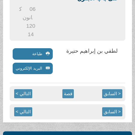
.
06
ك
انون
1
20
14
لطفي بن إبراهيم حتيرة
طباعة
البريد الإلكتروني
< السابق
قصة
التالي >
< السابق
التالي >