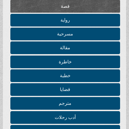
قصة
رواية
مسرحية
مقالة
خاطرة
خطبة
قضايا
مترجم
أدب رحلات