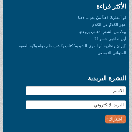
الأكثر قراءة
لو أمطرتْ ذهباً منْ بعدِ ما ذهبا
عجز الكلامُ عن الكلام
بيتٌ من الشعرِ اذهلني بروعتهِ
أين صاحبي حسن؟؟
“إيران ونظرية أم القرى الشيعية” كتاب يكشف حلم دولة ولاية الفقيه
العدواني التوسعي
النشرة البريدية