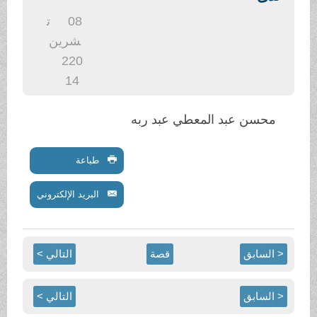
.
08
ت
شرين
2
20
14
محسن عبد المعطي عبد ربه
طباعة
البريد الإلكتروني
< السابق
قصة
التالي >
< السابق
التالي >