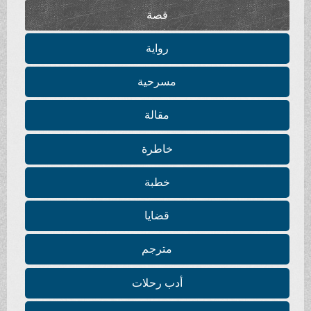
قصة
رواية
مسرحية
مقالة
خاطرة
خطبة
قضايا
مترجم
أدب رحلات