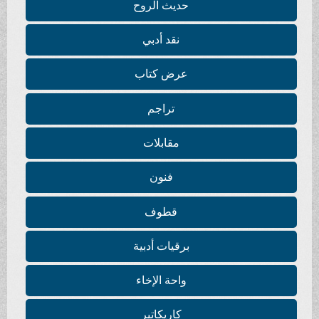
حديث الروح
نقد أدبي
عرض كتاب
تراجم
مقابلات
فنون
قطوف
برقيات أدبية
واحة الإخاء
كاريكاتير