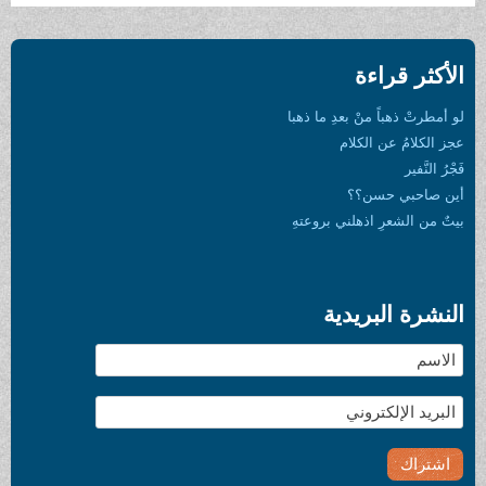
الأكثر قراءة
لو أمطرتْ ذهباً منْ بعدِ ما ذهبا
عجز الكلامُ عن الكلام
فَجْرُ النَّفير
أين صاحبي حسن؟؟
بيتٌ من الشعرِ اذهلني بروعتهِ
النشرة البريدية