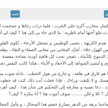
ق
قصة
كمثل محارب أكره على الحرب ، فلما درات رحاها و حمحمت ا
ث تتلو أختها أمام ناظريه : ما الذي جاء بي إلى هنا ؟ كيف لي 
تقدم الكريهة ، يحمى الوطيس و تشتعل الأرجاء ، تُكوى القلوب 
 الهول خلاء ، تُجرَّد المعاني من معاني الصفاء و النقاء ، يطغى الش
الدموع بالدِّماء ، تتفجر تحت كل قافية أودية نضاخة مفعمة بالإ
وم و تُنشئ الشواهد إلى الأحفاد و الأبناء ، هكذا كانت النفس تحد
ا هو غارق في هلعه ، و جازع من هول الخطب ، ناداه صوت من أع
نفسك و لا تلتفت وراءك ، فإذا فعلت أنت ذلك كنت قد خطوت ف
د ، دعا نفسه و معارفه إلى التحكيم في شأن هذا ، كيف أه
ل ؟ كلا و لكن ......... سوف أموت هنا ؟ أنا مكره ؟ كيف؟
احبنا برهة من الدهر يصارع خضم هذا السجال ، و يتأول المحا