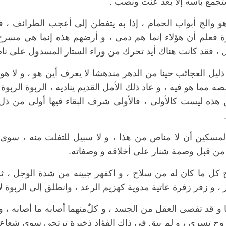
تجمع بأسه إلا بعد عنت ونصب
.
هو والج أبواب الحمام ، إذا به يتفطن إلى أعجب الطرائف ، ف
رة فعلم أن هؤلاء إنما هم دمى ، و أرضهم هذه إنما هي مسر
يل ، فقد كانت هناك أيد تحرك من وراء الستار المسدول على ن
يل العجائب حينا من الدهر مندهشا لا يعرف أين هو ، و لا هو 
صه مما هو فيه ، و عاد ذلك الأمل القديم يناديه ، الربوة الربوة
 هذه ليست كالأولى ، فالأولى شرف البقاء فيها أولى من ذل ا
لمسكين أن لا مناص من هذا ، و لا سبيل للتفلت منه ، سوى 
من قبل وصمة شنار على أخلاقه و وصفاته
.
كل ما كان له من سلاح ، و اكفهر جبينه من شدة الوجل ، ث
 ، و زفر زفرة عاتية مدوية كهزيم الرعد ، وانطلق إلى الربوة ل
ا و قد تفصى العقل من الجسد ، و كلٌ
منهما أصابه ما أصابه ،
وح تسري ، و لم يبق في ذاك الفؤاد ذخيرة ترتجى سوى شعاع