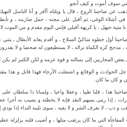
نني سوف أموت و كيف أنجو
هب عن صاحبنا الروع ، قال يا ويلتاه أأفر و أنا الباسل النهي
في أشلاء الوغى، ثم أقبل على مجنه ، حمل صارمه ، و تأبط قن
ا منية حيهل ، يا كريهة أقبلي فإنني اليوم مقدم و من الموت لا
حبنا أول خطوه شاكيَّ السلاح ، و أقدم يعاند الأبطال ، يثني 
، مدجج كره الكماة نزاله ، لا يستطيعون له ضحضا و لا يقدرو
عض المحاربين إلى بسالته و قوة عزمه و لكن الكثير لم يكن ليل
ل الحوادث و الوقائع و اشتعلت الأرجاء فهذا قاتل و هذا مقت
 و كان ما كان
.
حبنا هذا ، قلبا طيبا ، وعقلا واعيا ، ولسانا ذا سلطان على
رات ، إذا رمى بسهم النقد فإنه لا يخطئه و يصيب به أجرا ع
 و دب ، لا يعرف الشر و لا يعيه ، سوى تلبية النداء إذا نودي إل
لمفاجأة التي ما كان يرتقب مثلها ، و أصيب قلبه بزلزلة عظيم