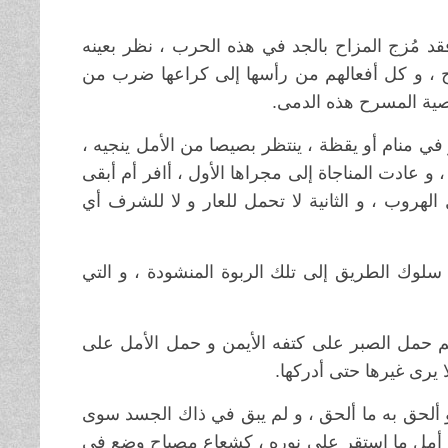
قد مُزج المزاح بالجد في هذه الحرب ، نظر بعينه
ح ، و كل أفعالهم من رأسها إلى كراعها ضرب من
اصية المسرح هذه الدمى
.
في منام أو يقظة ، ينتظر بصيصا من الأمل ينجيه ،
 ، و عادت المناجاة إلى مجراها الأول ، أافر أم أبقى
لهروب ، و الثانية لا تحمل للعار و لا للشرف أي
سلوك الطريق إلى تلك الربوة المنشودة ، و التي
م حمل الصبر على كتفه الأيمن و حمل الأمل على
ا يرى غيرها حتى أدركها
.
 و ألحق به ما ألحق ، و لم يبق في ذاك الجسد سوى
 أمل ما استقر على نوره ، كشعاع مصباح وضع في