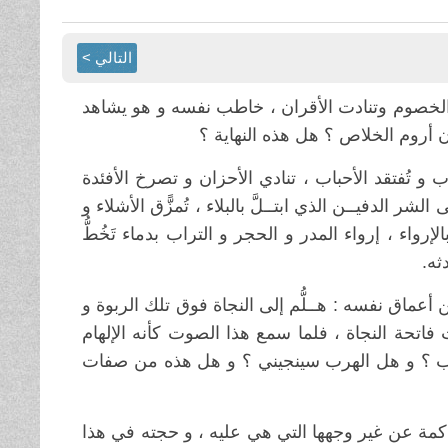
التالي >
لخصوم وتنادت الأقران ، خاطب نفسه و هو يشاهد
أن أروم الخلاص ؟ هل هذه النهاية ؟
و تُفتقد الأحباب ، تنادي الأحزان و تصرخ الأفئدة
ر الدفيــن الذي ابتــلَّ بالبلاء ، تُمزًّق الأشلاء و
رواء ، إرواء المدر و الحجر و التراب بدماء تَخُطُّ
ثه
.
ماق نفسه : هــلُّم إلى النجاة فوق تلك الربوة و
اتحة النجاة ، فلما سمع هذا الصوت كأنه الإلهام
رب ؟ و هل الهرب سينجيني ؟ و هل هذه من صفات
كمة عن غير وجهها التي هي عليه ، و حجته في هذا