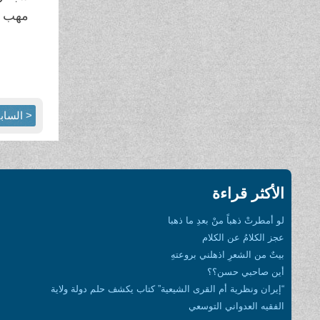
مهب ال
< الساب
الأكثر قراءة
لو أمطرتْ ذهباً منْ بعدِ ما ذهبا
عجز الكلامُ عن الكلام
بيتٌ من الشعرِ اذهلني بروعتهِ
أين صاحبي حسن؟؟
“إيران ونظرية أم القرى الشيعية” كتاب يكشف حلم دولة ولاية
الفقيه العدواني التوسعي