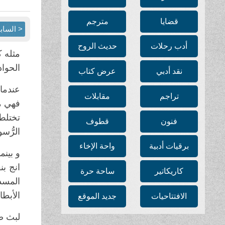
قضايا
مترجم
< الساب
أدب رحلات
حديث الروح
مثله 
الحواد
نقد أدبي
عرض كتاب
عندما 
تراجم
مقابلات
فهي من
تختلط 
فنون
قطوف
الرُّس
برقيات أدبية
واحة الإخاء
و بينم
انج ب
كاريكاتير
ساحة حرة
المسد
الأبطا
الافتتاحيات
جديد الموقع
لبث ص