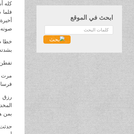
كله أ
فلما ذ
ابحث في الموقع
أخيرة 
صوته ي
البحث...
خطا صا
بشدته 
تفطن ب
مرت ج
فرسان
رزق صا
المخد
بمن هب
حدثت ا