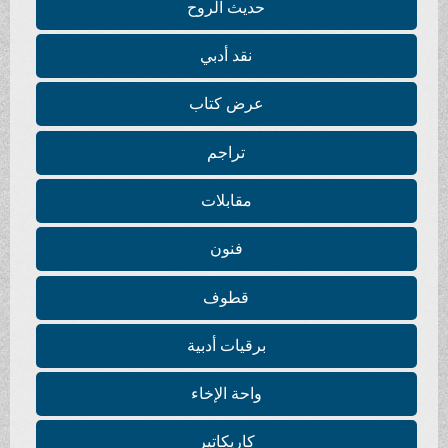
حديث الروح
نقد أدبي
عرض كتاب
تراجم
مقابلات
فنون
قطوف
برقيات أدبية
واحة الإخاء
كاريكاتير