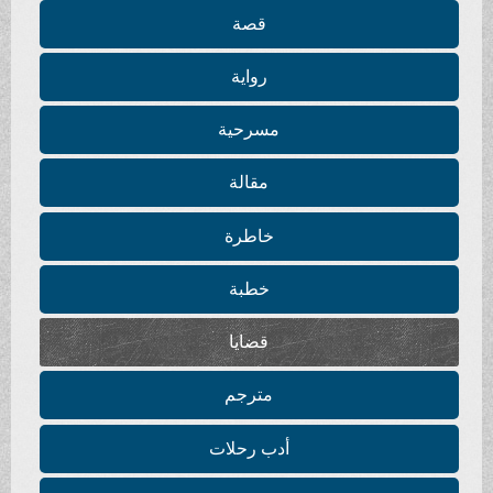
قصة
رواية
مسرحية
مقالة
خاطرة
خطبة
قضايا
مترجم
أدب رحلات