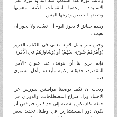
وكانت ثورة هذا الشعب منذ البداية ثورة على
الاستبداد.. وغضبا لمقومات الأمة وهويتها
وحصنها الحصين ودرعها المتين..
وهذه حقائق لا يجوز اليوم أن تغيّب، ولا يجوز أن
تغيب..
وحين نمر بمثل قوله تعالى في الكتاب العزيز
(وَأَمْرُهُمْ شُورَىٰ بَيْنَهُمْ) أو (وَشَاوِرْهُمْ فِي الْأَمْرِ)
فإنه حري بنا أن نتوقف عند عنوان "الأمر"
المقصود، حقيقته وكنهه وأبعاده وأهل الشورى
فيه"
ويجب أن نكف بوصفنا مواطنين سوريين عن
الاختباء وراء صراع المصطلحات، والدوران في
حلقة تكاد تكون لفظية إلى حد كبير، فنرفض أن
يكون دور المستشارين في وطننا، تحديد سعر