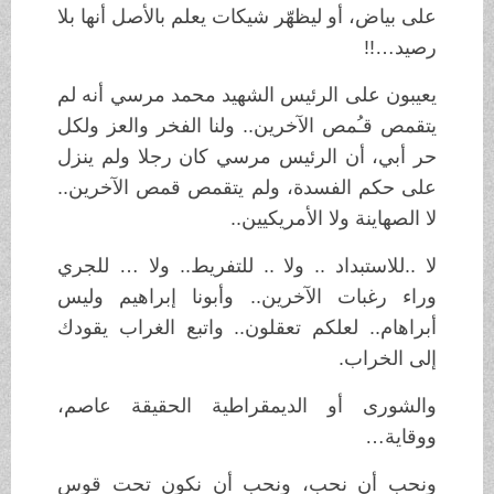
على بياض، أو ليظهّر شيكات يعلم بالأصل أنها بلا
رصيد…!!
يعيبون على الرئيس الشهيد محمد مرسي أنه لم
يتقمص قـُمص الآخرين.. ولنا الفخر والعز ولكل
حر أبي، أن الرئيس مرسي كان رجلا ولم ينزل
على حكم الفسدة، ولم يتقمص قمص الآخرين..
لا الصهاينة ولا الأمريكيين..
لا ..للاستبداد .. ولا .. للتفريط.. ولا … للجري
وراء رغبات الآخرين.. وأبونا إبراهيم وليس
أبراهام.. لعلكم تعقلون.. واتبع الغراب يقودك
إلى الخراب.
والشورى أو الديمقراطية الحقيقة عاصم،
ووقاية…
ونحب أن نحب، ونحب أن نكون تحت قوس