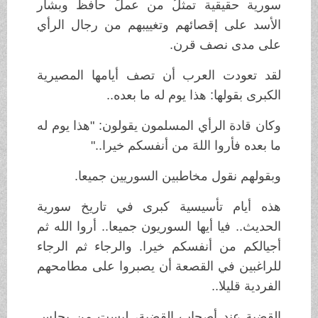
سورية حقيقية تمثلُ من عملَ حافظ وبشار
الأسد على إقصائهم وتغييبهم من رجال الرأي
على مدى نصف قرن.
لقد تعودت العرب أن تصف أيامها المصيرية
الكبرى بقولها: هذا يوم له ما بعده..
وكان قادة الرأي المسلمون يقولون: "هذا يوم له
ما بعده فأروا اللهَ من أنفسكم خيرا.."
وبقولهم نقول مخاطبين السوريين جميعا.
هذه أيام تأسيسية كبرى في تاريخ سورية
الحديث.. فيا أيها السوريون جميعا.. أروا الله ثم
أجيالكم من أنفسكم خيرا. والرجاء ثم الرجاء
للراغبين في القصعة أن يصبروا على مطامحهم
الفردية قليلا..
القضية عند أصحاب القضية، ليست من يجلس