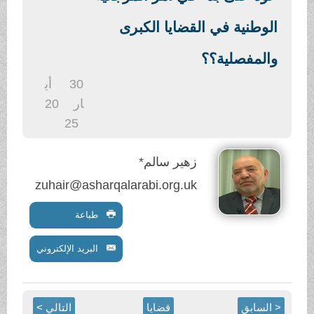
.
الوطنية في القضايا الكبرى
والمفصلية؟؟
30
أي
ار
20
25
زهير سالم*
zuhair@asharqalarabi.org.uk
طباعة
البريد الإلكتروني
< السابق
قضايا
التالي >