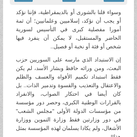
وسواء قلنا بالشورى أو بالديمقراطية، فإننا نؤكد
أو يجب أن نؤكد، إسلاميين وعلمانيين؛ أن ثمة
أمورا مفصلية كبرى في التأسيس لسورية
الحاضر والمستقبل، لا يمكن أن ينفرد فيها
شخص أو فئة أو نخبة أو فصيل..
إن الاستبداد الذي مارسه على السوريين حزب
البعث، ومن ورائه حافظ وبشار الأسد، لم يكن
فقط استبداد تكميم الأفواه والعسف والظلم
والاعتقال والتعذيب والقسوة وتدمير الذات.. بل
كان أيضا في احتكار الصواب، والانفراد
بالقرارات الوطنية الكبرى، وحصر دور مؤسسة
من مؤسسات الدولة الأولى "مجلس الشعب"
في دور وزارتين فقط وزارة التموين ووزارة
الأشغال، ولم يكادا يسلمان لهذه المؤسسة بمثل
هذا!!