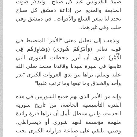
ضمة البقدونس عند كل صباح.. وأتذكر صوت
المذيعة والمذيع من إذاعة دمشق كل صباح
تحدد لنا سعر السلع والأقوات.. في دمشق وفي
حلب وفي غيرهما..
ونذهب إلى تحليل معنى "الأمر" المنضبط في
قوله تعالى (وَأَمْرُهُمْ شُورَى) (وَشَاوِرْهُمْ فِي
الْأَمْرِ) فنرى أن أبرز محطات الشورى التي
نتابعها في سيرة سيدنا وقائدنا محمد صلى الله
عليه وسلم، نراها بين يدي الغزوات الكبرى "بدر
وأحد والخندق وما تبعها وما ترتب عليها"
وإنه من الأمر الذي يهم جميع السوريين في هذه
الفترة التأسيسية الخاصة، من تاريخ سورية
الحديث، والتي سنظل نأمل أن نراها فترة رائدة
ملهمة مؤسسة لعهد شوري أو ديمقراطي،
وطني، يلتقي على صناعة قراراته الكبرى نخب