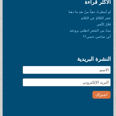
الأكثر قراءة
لو أمطرتْ ذهباً منْ بعدِ ما ذهبا
عجز الكلامُ عن الكلام
فَجْرُ النَّفير
بيتٌ من الشعرِ اذهلني بروعتهِ
أين صاحبي حسن؟؟
النشرة البريدية