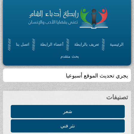
الرئيسية
تعريف بالرابطة
أعضاء الرابطة
اتصل بنا
بحث متقدم
يجري تحديث الموقع أسبوعيا
تصنيفات
شعر
نثر فني