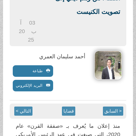
.
تصويت الكنيست
03
آ
ب
20
25
أحمد سليمان العمري
طباعة
البريد الإلكتروني
< السابق
قضايا
التالي >
منذ إعلان ما يُعرف بـ «صفقة القرن» عام
2020، التي صيغت في عهد الرئيس الأمريكي