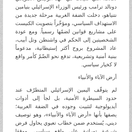
دونالد ترامب ورئيس الوزراء الإسرائيلي بنيامين
نتنياهو، دخلت الضفة الغربية مرحلة جديدة من
الاستهداف السياسي، ومؤخّراً بتصويت الكنيست
على مشاريع قوانين لضمّها رسمياً. ومع عودة
الشخصيتين إلى الحكم في واشنطن وتل أبيب،
عاد المشروع بروح أكثر إستيطانية، مدعوماً
ببنية أمنية وتشريعية، تدفع نحو الضّمّ كأمر واقع
لا كخيار سياسي.
أرض الآباء والأنبياء
لم يتوقّف اليمين الإسرائيلي المتطرّف عند
حدود السيطرة الأمنية، بل لجأ إلى أدوات
أيديولوجية لتثبيت وجوده في الضفة الغربية؛
يصفها بأنها «أرض الآباء والأنبياء»، وهو توصيف
ديني، يُستخدم ضمن خطاب تعبوي يحاول فرض
شرعية توراتية على واقع سياسي. ووفقا