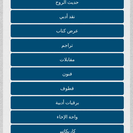
حديث الروح
نقد أدبي
عرض كتاب
تراجم
مقابلات
فنون
قطوف
برقيات أدبية
واحة الإخاء
كاريكاتير