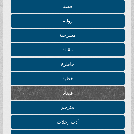
قصة
رواية
مسرحية
مقالة
خاطرة
خطبة
قضايا
مترجم
أدب رحلات