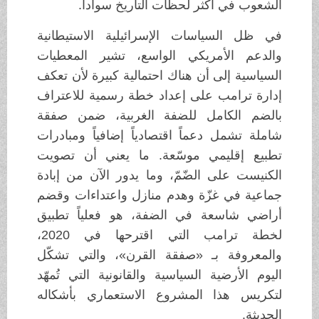
الشعوب في أكثر لحظات التاريخ سواداً.
في ظل السياسات الإسرائيلية الاستيطانية
والدعم الأمريكي الواسع، تشير المعطيات
السياسية إلى أن هناك احتمالية كبيرة لأن تعكف
إدارة ترامب على إعداد خطة رسمية للاعتراف
بالضم الكامل للضفة الغربية، ضمن صفقة
شاملة تشمل دعماً اقتصادياً إضافياً ومبادرات
تطبيع إقليمي موسّعة. ما يعني أن تصويت
الكنيست على الضّمّ، وما يدور الآن من إبادة
جماعية في غزّة وهدم منازل واعتداءات وقضم
أراضي شاسعة في الضفة، هو فعلياً تطبيق
لخطة ترامب التي اقترحها في 2020،
والمعروفة بـ «صفقة القرن»، والتي تشكّل
اليوم الأرضية السياسية والقانونية التي تُمهّد
لتكريس هذا المشروع الاستعماري بأشكاله
الحديثة.