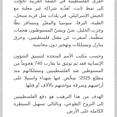
القرى الفلسطينية في الضفة الغربية تحوّلت
إلى نمط ثابت، تُغذّيه شراكة غير معلنة مع
الجيش الإسرائيلي. في بلدات مثل قرية سنجل،
الطيبة، البرقا، سوسيا والمغيّر ومسافر يطّا
وخِرَب الخليل، شنّ ويشنّ المستوطنون هجمات
منظّمة، أسفرت عن مقتل فلسطينيين، وحرق
منازل وممتلكات وتهجير دون محاسبة.
وحسب مكتب الأمم المتحدة لتنسيق الشؤون
الإنسانية فقد تم توثيق ما يقارب 740 هجوماً من
المستوطين ضد الفلسطينيين وممتلكاتهم منذ
مطلع 2025؛ تمخّض عنها شهداء واستيلا على
أراضيهم وسرقة مواشيهم بالآلاف أو قتلها.
الهدف من هذا الترهيب هو دفع الفلسطينيين
إلى النزوح الطوعي، وبالتالي تسهيل السيطرة
الكاملة على الأرض.