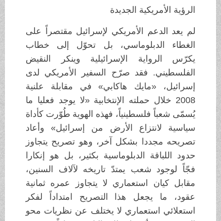
الرؤية الأمريكية الجديدة
لم يعد الدعم الأمريكي لإسرائيل مقتصراً على
الغطاء الدبلوماسي، بل تحوّل إلى خطاب
يكرّس الرواية الإسرائيلية وينكر النقيض
الفلسطيني. فقد صرّح السفير الأمريكي لدى
إسرائيل، «مايك هاكابي» في مقابلة علنية
2008 خلال حملته الإنتخابية «لا يوجد فعليا ما
يُسمّى شعباً فلسطينياً، فهذه الهوية طُوّرت كأداة
سياسية لانتزاع الأرض من إسرائيل» وأعاد
تصريحه مجددا بشكل آخر، وهو تصريح يتجاوز
حدود اللباقة الدبلوماسية بكثير، بل هو إنكارا
فجّاً لوجود شعب يمتدّ تاريخه لآلاف السنين،
مقابل كيان استعماري لا يتجاوز عمره ثمانية
عقود، ما يجعل هذا التصريح امتداداً لفكر
استعلائي استعماري لا يختلف عن نظريات محو