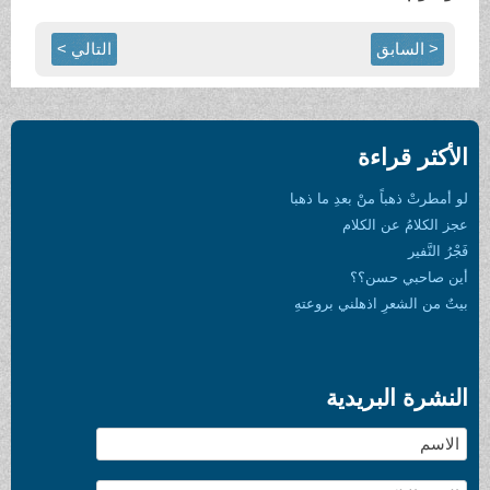
< السابق
التالي >
الأكثر قراءة
لو أمطرتْ ذهباً منْ بعدِ ما ذهبا
عجز الكلامُ عن الكلام
فَجْرُ النَّفير
أين صاحبي حسن؟؟
بيتٌ من الشعرِ اذهلني بروعتهِ
النشرة البريدية