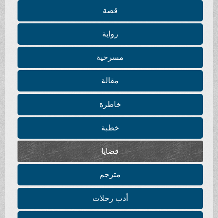
قصة
رواية
مسرحية
مقالة
خاطرة
خطبة
قضايا
مترجم
أدب رحلات