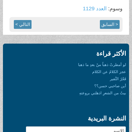
وسوم:
العدد 1129
< السابق
التالي >
الأكثر قراءة
لو أمطرتْ ذهباً منْ بعدِ ما ذهبا
عجز الكلامُ عن الكلام
فَجْرُ النَّفير
أين صاحبي حسن؟؟
بيتٌ من الشعرِ اذهلني بروعتهِ
النشرة البريدية