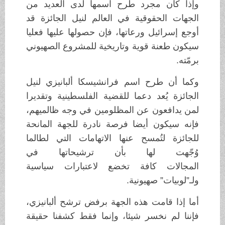
وإذا كان مجرد طرح اسمها لدى العديد من
الجهات الحقوقية في العالم لنيل الجائزة قد
أوجع إسرائيل ورعاتها، فإن حصولها عليها فعليا
سيكون طعنة قوية وتاريخية للمشروع الصهيوني
برمّته.
وكما أن طرح اسم فرانشيسكا ألبانيزي لنيل
الجائزة يُعد دعما للقضية الفلسطينية وتقديرا
لمن يدافعون عن المظلومين في وجه ظالميهم،
فإنه سيكون أيضا فرصة نادرة للجهة المانحة
للجائزة لتُمسح عنها الاتهامات التي لطالما
وُجّهت لها بأن ترشيحاتها في
المجالات كافة تخضع لاعتبارات سياسية
ولـ”لوبيات” صهيونية.
أما إذا قامت هذه الجهة برفض ترشح ألبانيزي،
فإننا لم نخسر شيئا، وإنما فقط كشفنا حقيقة