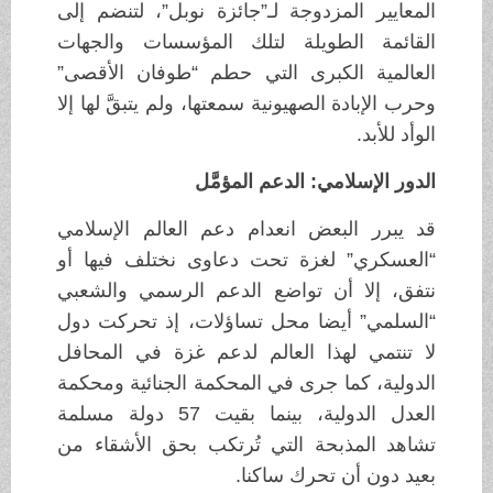
المعايير المزدوجة لـ”جائزة نوبل”، لتنضم إلى
القائمة الطويلة لتلك المؤسسات والجهات
العالمية الكبرى التي حطم “طوفان الأقصى”
وحرب الإبادة الصهيونية سمعتها، ولم يتبقَّ لها إلا
الوأد للأبد.
الدور الإسلامي: الدعم المؤمَّل
قد يبرر البعض انعدام دعم العالم الإسلامي
“العسكري” لغزة تحت دعاوى نختلف فيها أو
نتفق، إلا أن تواضع الدعم الرسمي والشعبي
“السلمي” أيضا محل تساؤلات، إذ تحركت دول
لا تنتمي لهذا العالم لدعم غزة في المحافل
الدولية، كما جرى في المحكمة الجنائية ومحكمة
العدل الدولية، بينما بقيت 57 دولة مسلمة
تشاهد المذبحة التي تُرتكب بحق الأشقاء من
بعيد دون أن تحرك ساكنا.