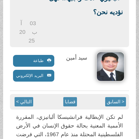
.
نؤديه نحن؟
03
آ
ب
20
25
سيد أمين
طباعة
البريد الإلكتروني
< السابق
قضايا
التالي >
لم تكن الإيطالية فرانشيسكا ألبانيزي، المقررة
الأممية المعنية بحالة حقوق الإنسان في الأرض
الفلسطينية المحتلة منذ عام 1967، التي فرضت