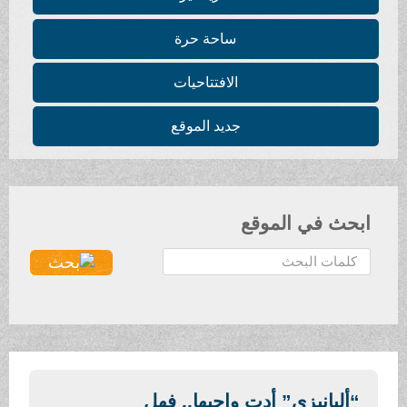
ساحة حرة
الافتتاحيات
جديد الموقع
ابحث في الموقع
ا
ل
ب
ح
ث
.
.
“ألبانيزي” أدت واجبها.. فهل