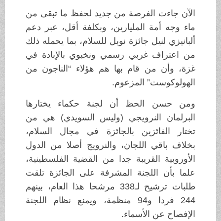
الآن جاءت الفرصة من جديد لحفظ ما تبقى من
ماء وجه أمة المليارين، وبكلفة أقل، عبر دعم
ألبانيزي لنيل جائزة نوبل للسلام، بما يحمله ذلك
من اعتراف غربي رسمي ونخبوي بالإبادة في
غزة، وأن من قام بها هم هؤلاء “الناجون من
الهولوكوست” المزعوم.
ومن حسن الحظ أن لجنة حكماء يختارها
البرلمان النرويجي (وليس السويدي) هي من
تختار الفائزين بالجائزة في مجال السلام،
بخلاف باقي اللجان، والنرويج أصلا من الدول
الأوروبية القريبة جدا من القضية الفلسطينية،
علما بأن اللجنة المشرفة على الجائزة تلقت
طلبات ترشيح لـ338 مرشحا هذا العام، بينهم
244 فردا و94 منظمة، ويمنع نظام اللجنة
الإفصاح عن الأسماء.