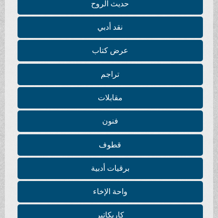
حديث الروح
نقد أدبي
عرض كتاب
تراجم
مقابلات
فنون
قطوف
برقيات أدبية
واحة الإخاء
كاريكاتير