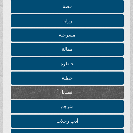
قصة
رواية
مسرحية
مقالة
خاطرة
خطبة
قضايا
مترجم
أدب رحلات