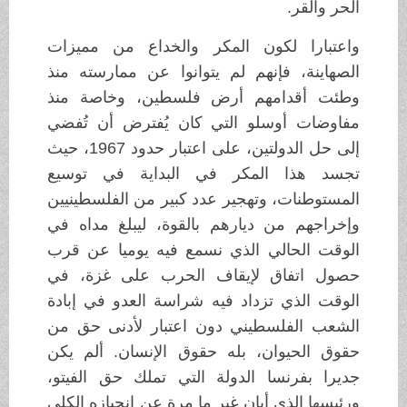
الحر والقر.
واعتبارا لكون المكر والخداع من مميزات
الصهاينة، فإنهم لم يتوانوا عن ممارسته منذ
وطئت أقدامهم أرض فلسطين، وخاصة منذ
مفاوضات أوسلو التي كان يُفترض أن تُفضي
إلى حل الدولتين، على اعتبار حدود 1967، حيث
تجسد هذا المكر في البداية في توسيع
المستوطنات، وتهجير عدد كبير من الفلسطينيين
وإخراجهم من ديارهم بالقوة، ليبلغ مداه في
الوقت الحالي الذي نسمع فيه يوميا عن قرب
حصول اتفاق لإيقاف الحرب على غزة، في
الوقت الذي تزداد فيه شراسة العدو في إبادة
الشعب الفلسطيني دون اعتبار لأدنى حق من
حقوق الحيوان، بله حقوق الإنسان. ألم يكن
جديرا بفرنسا الدولة التي تملك حق الفيتو،
ورئيسها الذي أبان غير ما مرة عن انحيازه الكلي