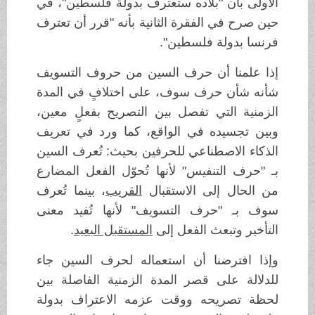
الأولى بأن "بلاده ستعترف بدولة فلسطين"، في
حين صرح في الفقرة الثانية بأنه "قرر أن تعترف
فرنسا بدولة فلسطين".
إذا علمنا أن حرف السين من حروف التسويف
شأنه شأن حرف سوف، على اختلافٍ في المدة
الزمنية التي تفصل بين التصريح بفعلٍ معين،
وبين تجسيده في الواقع، كما ورد في تعريف
الذكاء الاصطناعي للحرفين بحيث: تُعرف السين
بـ "حرف التنفيس" لأنها تُحوّل الفعل المضارع
من الحال إلى الاستقبال
القريب
، بينما تُعرف
سوف بـ "حرف التسويف" لأنها تُفيد معنى
التأخير وتبعث الفعل إلى
المستقبل البعيد
.
وإذا افترضنا أن استعماله لحرف السين جاء
للدلالة على قصر المدة الزمنية الفاصلة بين
لحظة تصريحه ووقت عزمه الاعتراف بدولة