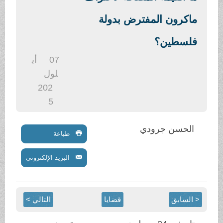
.
ماكرون المفترض بدولة
فلسطين؟
07
أي
لول
202
5
الحسن جرودي
طباعة
البريد الإلكتروني
< السابق
قضايا
التالي >