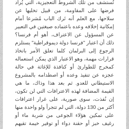
تُستشف من تلك الشروط التعجيزية، التي يُراد
فرضها على المقاومة، من قبيل تخليها عن
سلاحها، مع العلم أنه تَرك الباب مُشرعا أمام
إمكانية إخلافه وعده باعتماده صيغتين في التعبير
عن المسؤول عن الاعتراف، أهو أم فرنسا؟
ذلك أن اعتبار "فرنسا دولة ديموقراطية" يستلزم
الرجوع إلى البرلمان كلما تعلق الأمر باتخاذ
قرارات مهمة، وهو الاعتبار الذي يمكن استعماله
كمخرج للطوارئ أو كنافذة للإغاثة في حالة
عجزه عن تنفيذ وعده أو اصطدامه بالمشروع
الاستيطاني للعدو. ثم بعد هذا وذاك، ما هي
القيمة المضافة لهذه الاعترافات التي لن تكون،
إن نُفذت، سوى صورية، على غرار اعترافات
أكثر من 130 دولة، التي لم تتجرأ ولو واحدة منها
على تمكين هؤلاء الجوعى من شربة ماء أو
رغيف خبز أو حقنة دواء أو توفير خيمة تقيهم