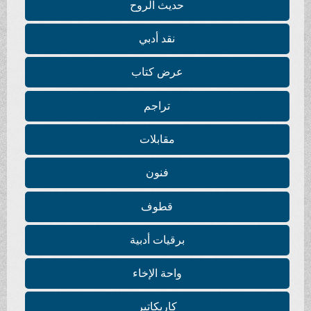
حديث الروح
نقد أدبي
عرض كتاب
تراجم
مقابلات
فنون
قطوف
برقيات أدبية
واحة الإخاء
كاريكاتير