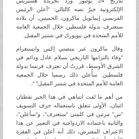
بتاريخ 24 يوليوز ورد بجريدة هسبريس
الإلكترونية خبرٌ نصه كالتالي: "أعلن الرئيس
الفرنسي إيمانويل ماكرون، الخميس، أن بلاده
ستعترف بدولة فلسطين خلال الجمعية العامة
للأمم المتحدة في نيويورك في شتنبر المقبل.
وقال ماكرون عبر منصتي إكس وانستغرام
"وفاء بالتزامها التاريخي بسلام عادل ودائم في
الشرق الأوسط، قررتُ أن تعترف فرنسا بدولة
فلسطين. سأُعلن ذلك رسميا خلال الجمعية
العامة للأمم المتحدة في شتنبر المقبل" ".
من أهم ما لفت انتباهي في هذا الخبر نقطتان
اثنتان، الأولى تتعلق باستعماله حرف التسويف
"س" مرتين في كلمتي "ستعترف"، و"سأعلن"،
والثانية باعتماده الازدواجية في التعبير عن هذا
الاعتراف المفترض، ذلك أنه أعلن في الفقرة