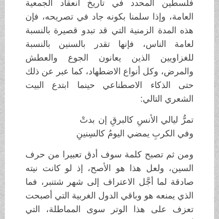
فلسطين المحدد في تاريخ انعقاد الجمعية
العامة، وإذا سلمنا بكونه جاد في تصريحه، فإن
هذه المدة الزمنية التي قد تبدو قصيرة بالنسبة
لعامة الناس، فإنها تقدر بالسنين بالنسبة
للغزاويين الذين يعانون الجوع والعطش
والمرض، وكل أنواع الاضطهاد، كما عبر عن ذلك
حتى الذكاء الاصطناعي حينما ابتدع البيت
الشعري التالي:
تمرُّ ليالي الأنسِ كالبرقِ إن بدتْ
وفي الكربِ يمضي اليومُ كالسِنينِ
ومن ثم تصبح كلمة سوف أدق تعبيرا من حرف
السين، ولعل هذا هو الأصح، إذ لو كانت نيته
صادقة لما أجَّل الاعتراف إلى شهر شتنبر، فما
الذي يمنعه هو وباقي الدول الغربية التي أصبحت
تعزف على هذا الوتر سوى المماطلة، التي