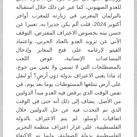
للعدو الصهيوني، كما عبر عن ذلك خلال استقباله
بالبرلمان المغربي في زيارته للمغرب أواخر
أكتوبر 2024، قلت ألم يكن جديرا به، تعبيرا عن
حسن نيته بخصوص الاعتراف المفترض، التوقف
الآني عن تزويد العدو بالعتاد الحربي، واعتماد
الفيتو لإرغامه على فتح المعابر وإدخال
المساعدات الإنسانية، عوض اللعب
بالمصطلحات التي لا تسمن ولا تغني من جوع،
إذ ماذا يعني الاعتراف بدولة دون أرضٍ؟ أو لنقل
على أرض تبتلعها المستوطنات يوما بعد يوم، في
نفس الوقت الذي يرفض فيه العدو مبدأ الدولتين
من الأصل. يضاف إلى ذلك أنه حتى في الوقت
الذي تم التحدث فيه عن حل الدولتين خلال
اتفاقيات أوسلو، لم يتم الاعتراف بالدولة
الفلسطينية، على غرار اعتراف منظمة التحرير
الفلسطينية بدولة الصهاينة، وإنما تم الاكتفاء