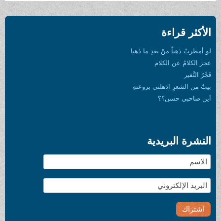
الأكثر قراءة
لو أمطرتْ ذهباً منْ بعدِ ما ذهبا
عجز الكلامُ عن الكلام
فَجْرُ النَّفير
بيتٌ من الشعرِ اذهلني بروعتهِ
أين صاحبي حسن؟؟
النشرة البريدية