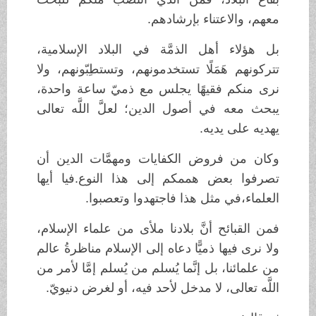
معهم، والاعتناء بإرشادهم.
بل هؤلاء أهل الذمَّة في البلاد الإسلامية،
تتركونهم هَمَلًا تستخدمونهم، وتستطِبّونهم، ولا
نرى منكم فقيهًا يجلس مع ذميّ ساعة واحدة،
يبحث معه في أصول الدين؛ لعلَّ اللَّه تعالى
يهديه على يديه.
وكان من فروض الكفايات ومهمَّات الدين أن
تصرفوا بعض هممكم إلى هذا النوع.فيا أيها
العلماء،في مثل هذا فاجتهدوا وتعصبوا.
فمن القبائح أنَّ بلادنا ملأى من علماء الإسلام،
ولا نرى فيها ذميًّا دعاه إلى الإسلام مناظرةُ عالم
من علمائنا، بل إنَّما يُسلم من يُسلم إمَّا لأمر من
اللَّه تعالى، لا مدخل لأحد فيه، أو لغرض دنيويّ.