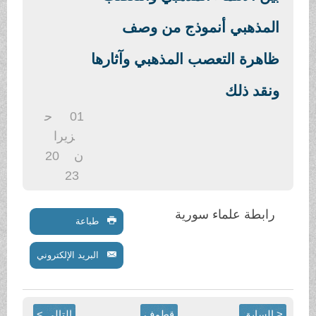
.
المذهبي أنموذج من وصف
ظاهرة التعصب المذهبي وآثارها
ونقد ذلك
01
ح
زيرا
ن
20
23
رابطة علماء سورية
طباعة
البريد الإلكتروني
< السابق
قطوف
التالي >