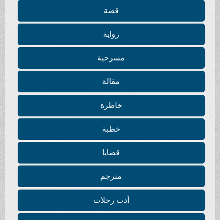
قصة
رواية
مسرحية
مقالة
خاطرة
خطبة
قضايا
مترجم
أدب رحلات