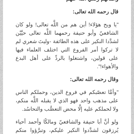
قال رحمه الله تعالى:
"يا ويح هؤلاء! أين هم من اللَّه تعالى! ولو كان
الشافعيّ وأبو حنيفة رحمهما اللَّه تعالى حيَّيْن
لشدَّدا النكير على هذه الطائفة -وليتَ شعري لم
لا تركوا أمر الفروع التي اختلف العلماء فيها
على قولين، واشتغلوا بالردِّ على أهل البدع
والأهواء!".
وقال رحمه الله تعالى:
"وأمَّا تعصّبكم في فروع الدين، وحملكم الناس
على مذهب واحد فهو الذي لا يقبله اللَّه منكم،
ولا لحملكم عليه إلَّا محض التعصُّب والتحاسُد.
ولو أنَّ أبا حنيفة والشافعيّ ومالكًا وأحمد أحياء
يُرزقون لشدَّدوا النكير عليكم، وتبرَّؤوا منكم