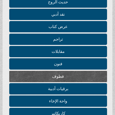
حديث الروح
نقد أدبي
عرض كتاب
تراجم
مقابلات
فنون
قطوف
برقيات أدبية
واحة الإخاء
كاريكاتير