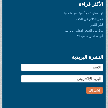
الأكثر قراءة
لو أمطرتْ ذهباً منْ بعدِ ما ذهبا
عجز الكلامُ عن الكلام
فَجْرُ النَّفير
بيتٌ من الشعرِ اذهلني بروعتهِ
أين صاحبي حسن؟؟
النشرة البريدية