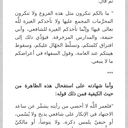
ثم قال:
" ما بالكم تنكرون مثل هذه الفروع ولا تنكرون
المحرَّمات المجمع عليها ولا تأخذكم الغيرة للَّه
تعالى فيها! وإنَّما تأخذكم الغيرة للشافعي، وأبي
حنيفة، والمدارس المزخرفة. فيؤدِّي ذلك إلى
افتراق كلمتكم، وتسلّط الجهّال عليكم، وسقوط
هيبتكم عند العامة، وقول السفهاء في أعراضكم
ما لا ينبغي.
***
وأما شهادته على استفحال هذه الظاهرة من
حيث الكيفية فمن ذلك قوله:
"فلعمر اللَّه لا أحصي من رأيته يشمِّر عن ساعد
الاجتهاد في الإنكار على شافعي يذبح ولا يُسّمي،
أو حنفيّ يلمس ذكرة، ولا يتوضأ، أو مالكيّ