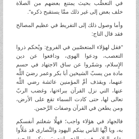
في التعصُّب بحيث يمتنع بعضهم من الصلاة
خلف بعض إلى غير ذلك ممَّا يستقبح ذكره".
وأما وصول ذلك إلى التفريط في عظيم المصالح
فقد قال التاج:
"فقل لهؤلاء المتعصّبين في الفروع: ويْحكم ذروا
التعصب، ودعوا الهوى، ودافعوا عن دين
الإِسلام، وشمّروا عن ساق الاجتهاد في حسم
مادة من يسبّ الشيخين أبا بكر وعمر رضيَ اللَّه
عنهما، ويقذف أمَّ المؤمنين عائشة رضي اللَّه
عنها، التي نزل القرآن ببراءتها، وغضب الربّ
تعالى لها، حتى كادت السماء تقع على الأرض،
ومن يطعن في القرآن وصفات الرَّحمن.
فالجهاد في هؤلاء واجب؛ فهلَّا شغلتم أنفسكم
به، ويا أيُّها الناس بينكم اليهود والنَّصارى قد مَلَأُوا
بقاع البلاد، فمن الذي انتصبَ منكم للبحث