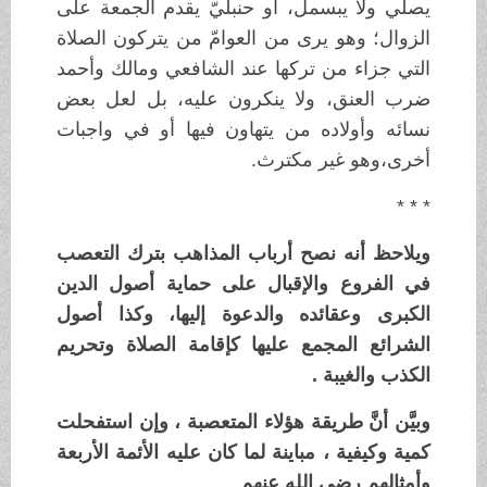
يصلِّي ولا يبسمل، أو حنبليّ يقدم الجمعة على
الزوال؛ وهو يرى من العوامّ من يتركون الصلاة
التي جزاء من تركها عند الشافعي ومالك وأحمد
ضرب العنق، ولا ينكرون عليه، بل لعل بعض
نسائه وأولاده من يتهاون فيها أو في واجبات
أخرى،وهو غير مكترث.
* * *
ويلاحظ أنه نصح أرباب المذاهب بترك التعصب
في الفروع والإقبال على حماية أصول الدين
الكبرى وعقائده والدعوة إليها، وكذا أصول
الشرائع المجمع عليها كإقامة الصلاة وتحريم
الكذب والغيبة .
وبيَّن أنَّ طريقة هؤلاء المتعصبة ، وإن استفحلت
كمية وكيفية ، مباينة لما كان عليه الأئمة الأربعة
وأمثالهم رضي الله عنهم