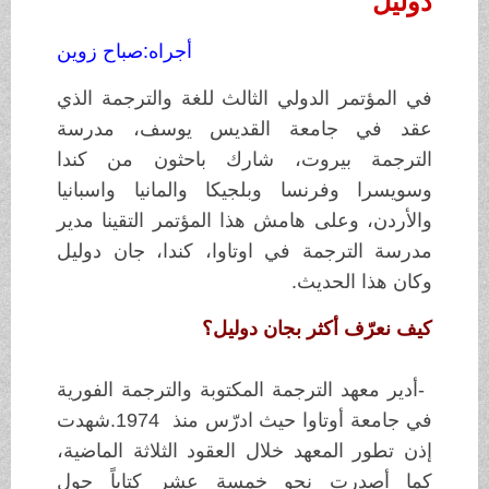
دوليل
أجراه:
صباح زوين
في المؤتمر الدولي الثالث للغة والترجمة الذي
عقد في جامعة
القديس يوسف، مدرسة
الترجمة بيروت، شارك باحثون من كندا
وسويسرا وفرنسا وبلجيكا
والمانيا واسبانيا
والأردن، وعلى هامش هذا المؤتمر التقينا مدير
مدرسة الترجمة
في اوتاوا، كندا،
جان دوليل
وكان هذا الحديث
.
كيف نعرّف أكثر بجان
دوليل؟
-
أدير معهد الترجمة المكتوبة والترجمة الفورية
في جامعة أوتاوا حيث
ادرّس منذ
.1974
شهدت
إذن تطور المعهد خلال العقود الثلاثة الماضية،
كما أصدرت
نحو خمسة
عشر كتاباً حول