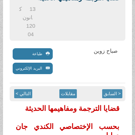
.
13
ك
انون
1
20
04
صباح زوين
طباعة
البريد الإلكتروني
< السابق
مقابلات
التالي >
قضايا الترجمة ومفاهيمها الحديثة
بحسب الإختصاصي الكندي جان