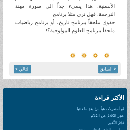
الألسنية. هذا يسيء جداً الى صورة
مهنة
الترجمة. فهل نرى مثلا برنامج
حقوق ملحقاً ببرنامج تاريخ، أو برنامج
رياضيات
ملحقاً ببرنامج العلوم
البيولوجية؟
!
< السابق
التالي >
الأكثر قراءة
لو أمطرتْ ذهباً منْ بعدِ ما ذهبا
عجز الكلامُ عن الكلام
فَجْرُ النَّفير
بيتٌ من الشعرِ اذهلني بروعتهِ