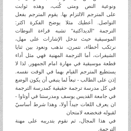
ونوعية النص ومتى كُتب، وهذه ثوابت
على
المترجم الالتزام بها. يقوم المترجم بفعل
التواصل. أعطيك مثلا يوضح الفكرة
اكثر:
الترجمة "الديداكتية" تشبه قراءة النوطات
الموسيقية حيث ندخل الإشارات
على مهل،
نرتكب أخطاء، نتمرن، نذهب ونعود بين ثنايا
الشيفرات، أما الترجمة
المهنية فهي مثل أداء
قطعة موسيقية في مهارة امام الجمهور. لذا لا
يستطيع
المترجم القيام بهما في الوقت نفسه.
إذن على الطالب - تبعاً لما ينبغي أن يكون
الوضع
في كل مدرسة ترجمة حقيقية كمدرسة الترجمة
في جامعة القديس يوسف ومدرستنا
في أوتاوا -
ان يعرف اللغات جيداً أولا، وهذا شرط أساسيّ
لقبوله فنخضعه لامتحان
في هذا المجال، ثم نقوم بتدريبه على مهنة
الترجمة
.