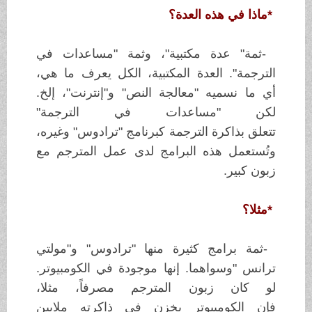
*
ماذا في هذه العدة؟
-
ثمة
"
عدة مكتبية"، وثمة "مساعدات في
الترجمة". العدة المكتبية، الكل يعرف ما
هي،
أي
ما نسميه "معالجة النص" و"إنترنت"، إلخ.
لكن "مساعدات في الترجمة"
تتعلق
بذاكرة
الترجمة كبرنامج "ترادوس" وغيره،
وتُستعمل هذه البرامج لدى عمل المترجم
مع
زبون
كبير
.
*
مثلا؟
-
ثمة برامج كثيرة منها "ترادوس" و"مولتي
ترانس
"
وسواهما. إنها موجودة في
الكومبيوتر.
لو كان زبون المترجم مصرفاً، مثلا،
فإن
الكومبيوتر يخزن في ذاكرته
ملايين