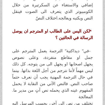
إضافي
والاستغناء عن السكرتيرة من خلال
الكومبيوتر
الذي يتعرف الى الصوت فينقل
النص
ويكتبه ويعالجه
.
اختلاف النصّ
*
لكن اليس على الطالب او المترجم ان يوصل
الرسالة في الحالتين ؟
-
في
"
ديداكتية" الترجمة يعمل المترجم على
جمل او مقاطع منفردة، وعلى نصوص
يجهل
اصحابها او يجهل الى من يتوجه. كل ذلك
ليس مهماً لأننا نترجم من أجل اللغة
بذاتها. بينما
في حال الترجمة المهنية يجب أن نعرف حتماً
صاحب النص. فالنص
الآتي من النقابة لا يحمل
المفهوم عينه الذي يحمله نص آتٍ من مدير ما.
المعالجة
تختلف من نص الى آخر، بحسب المرسل اليه