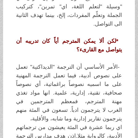
"وسيلة
"
لتعلم اللغة، اي
"
تمرين"، كتركيب
الجملة وتعلّم المفردات، إلخ، بينما تهدف
الثانية
الى
التواصل
.
*
لكن ألا يمكن المترجم أياً كان تدريبه أن
يتواصل مع
القارىء؟
-
الأمر الأساسي أن الترجمة "الديداكتية" تعمل
على نصوص أدبية،
فيما تعمل
الترجمة المهنية
على ما اسميه نصوصاً براغماتية، أي نصوصاً
صحافية،
تقنية،
إدارية، علمية. انها مواد تغذي
مهنة المترجم، فمعظم المترجمين في
الغرب
لا
يترجمون ادباً. تسعون في المئة منهم
يترجمون تقارير إدارية وما شابه،
والأقلية،
اي ربما عشرة في المئة يعيشون من ترجماتهم
الأدبية، كالرواية
مثلا
.
اذن هدف مدارس الترجمة