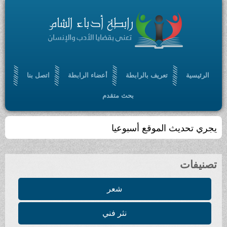
الرئيسية
تعريف بالرابطة
أعضاء الرابطة
اتصل بنا
بحث متقدم
تجمّعٌ أدبي ، ثقافي ، مفتوح ، يسعى إلى الإسهام في
بلورة رؤيا أدبية حضارية ، من خلال أدب سامٍ ملتزم
تصنيفات
شعر
نثر فني