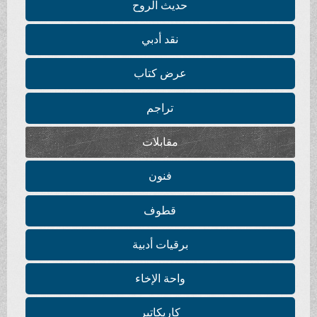
حديث الروح
نقد أدبي
عرض كتاب
تراجم
مقابلات
فنون
قطوف
برقيات أدبية
واحة الإخاء
كاريكاتير