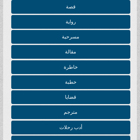
قصة
رواية
مسرحية
مقالة
خاطرة
خطبة
قضايا
مترجم
أدب رحلات