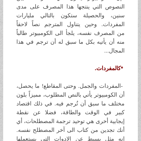
النصوص التي ينتجها هذا المصرف على مدى
سنين،
والحصيلة ستكون بالتالي
مليارات
المفردات. وحين يتناول المترجم نصاً لاحقاً
من
المصرف نفسه، يلجأ الى
الكومبيوتر طالباً
منه أن يأتيه بكل ما سبق له أن ترجم
في هذا
المجال
...
*
كالمفردات
.
-
المفردات والجمل. وحتى المقاطع! ما
يحصل،
أن الكومبيوتر يأتي بالنص المطلوب،
مميزاً بلون
مختلف ما سبق أن تُرجم
فيه. في ذلك اقتصاد
كبير في الوقت والطاقة،
فضلا عن نقطة
إيجابية أخرى هي توحيد
ترجمة المصطلحات، أي
أنك تجدين من كتاب الى
آخر المصطلح نفسه.
إنه مثل بسيط عن
الادوات التي يستعملها