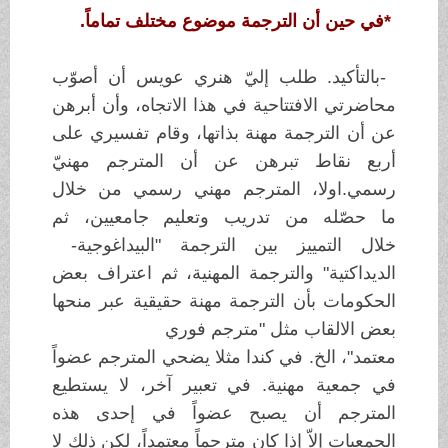
*
في حين أن الترجمة موضوع مختلف
تماماً
.
-
بالتأكيد. طلب إليّ هنري عويس أن أصوّب
محاضرتي الافتتاحية في هذا
الاتجاه،
وأن أبرهن
عن أن الترجمة مهنة بذاتها، وقام تفسيري على
أربع نقاط
تبرهن عن أن
المترجم مهنيّ
رسمي
.
اولا، المترجم مهني رسمي من خلال
ما
حصّله من تدريب وتعليم جامعيين، ثم
خلال
التمييز بين الترجمة "البيداغوجية
-
الديداكتية" والترجمة المهنية، ثم اعتراف
بعض
الحكومات بأن الترجمة مهنة حقيقية
عبر منحها
بعض الالقاب مثل "مترجم فوري
معتمد"، الخ. في كندا مثلا يضحي المترجم
عضواً
في جمعية مهنية. في تعبير آخر،
لا يستطيع
المترجم أن يصبح عضواً في إحدى
هذه
الجمعيات إلاّ إذا كان مترجماً
معتمداً، لكن ذلك لا