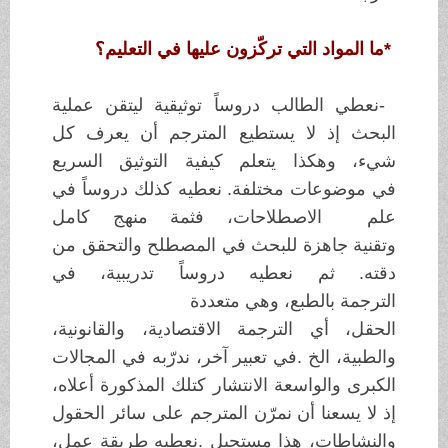
*
ما المواد التي
تركّزون عليها في التعليم؟
-
نعطي الطالب دروساً توثيقية ليتقن عملية
البحث
إذ لا يستطيع المترجم أن يعرف
كل
شيء، وهكذا يتعلم كيفية التوثيق السريع
في
موضوعات مختلفة. نعطيه كذلك
دروساً في
علم الاصطلاحات، فثمة منهج كامل
وتقنية
جاهزة للبحث في المصطلح
والتحقق من
دقته. ثم نعطيه دروساً تدريبية، في
الترجمة
بالطبع، وهي متعددة
الحقل، أي الترجمة الاقتصادية، والقانونية،
والطبية، الخ
.
في تعبير آخر، ندرّبه
في المجالات
الكبرى والواسعة الانتشار كتلك المذكورة
أعلاه،
إذ لا يسعنا أن
نمرّن المترجم على سائر الحقول
والنشاطات، هذا مستحيل
.
نعطيه طريقة عمل،