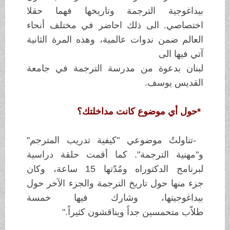
بيداغوجية الترجمة وتاريخها فهما حقلا
اختصاصي. الى
ذلك احاضر
في مختلف أنحاء
العالم ضمن ندوات عالمية، وهذه المرة الثانية
آتي
فيها الى
لبنان بدعوة من مدرسة الترجمة في جامعة
القديس يوسف
.
*
حول أي
موضوع كانت مداخلتك؟
-
تناولتُ موضوعي "كيفية تدريب المترجم"
و"مهنية
الترجمة". كما أقمت حلقة
دراسية
لبرنامج الدكتوراه ومُدّتها 15 ساعة، وكان
جزء
منها حول تاريخ الترجمة
والجزء الآخر حول
بيداغوجيتها، وشارك فيها خمسة
طلاّب
متحمسين جداً ويناقشون
كثيراً
".