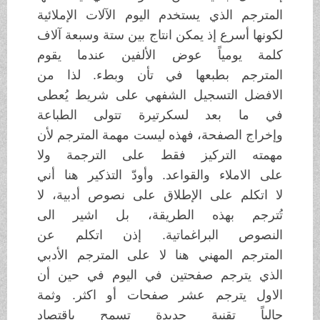
المترجم الذي يستخدم
اليوم الآلات الإملائية
لكونها أسرع
إذ يمكن انتاج بين ستة وسبعة آلاف
كلمة
يومياً عوض الألفين عندما يقوم
المترجم
بطبعها في تأن وبطء. لذا من
الافضل
التسجيل الشفهي على شريط يُعطى
في ما بعد
لسكرتيرة تتولى الطباعة
وإخراج
الصفحة، فهذه ليست مهمة المترجم لأن
مهمته
التركيز فقط على الترجمة ولا
على
الاملاء والقواعد. وأودّ التذكير هنا أني
لا
اتكلم على الإطلاق على نصوص أدبية،
لا
تُترجم بهذه الطريقة، بل اشير الى
النصوص
البراغماتية. إذن اتكلم عن
المترجم
المهني هنا لا على المترجم الأدبي
الذي
يترجم صفحتين في اليوم في حين أن
الاول
يترجم عشر صفحات أو اكثر. وثمة
حالياً
تقنية جديدة تسمح باقتصاد