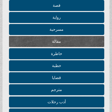
قصة
رواية
مسرحية
مقالة
خاطرة
خطبة
قضايا
مترجم
أدب رحلات