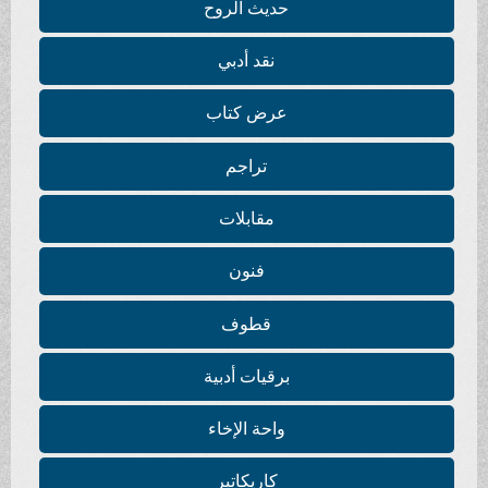
حديث الروح
نقد أدبي
عرض كتاب
تراجم
مقابلات
فنون
قطوف
برقيات أدبية
واحة الإخاء
كاريكاتير