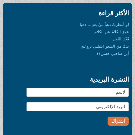
الأكثر قراءة
لو أمطرتْ ذهباً منْ بعدِ ما ذهبا
عجز الكلامُ عن الكلام
فَجْرُ النَّفير
بيتٌ من الشعرِ اذهلني بروعتهِ
أين صاحبي حسن؟؟
النشرة البريدية