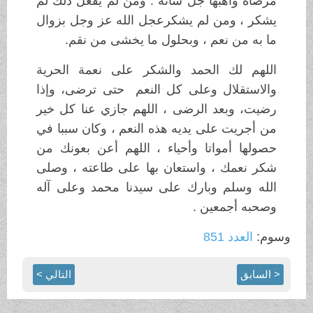
مرضاة واهبها جل شأنه . ومن لم يفعل ذلك لم
يشكر ، ومن لم يشكرعجل الله عز وجل بزوال
ما به من نعم ، وبحلول ما يخشى من نقم.
اللهم لك الحمد والشكر على نعمة الحرية
والاستقلال وعلى كل النعم حتى ترضى، وإذا
رضيت، وبعد الرضى ، اللهم جازي عنا كل خير
من أجريت على يديه هذه النعم ، وكان سببا في
حصولها أمواتا وأحياء ، اللهم أعن بعونك من
شكر نعمك ، واستعان بها على طاعته ، وصلى
الله وسلم وبارك على سيدنا محمد وعلى آله
وصحبه أجمعين .
وسوم:
العدد 851
< السابق
التالي >