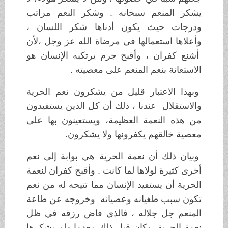
يشكر المنعم سبحانه . وشكر النعم مراتب
ودرجات حيث يكون أدناها شكر اللسان ،
وأعلاها استعمالها في مرضاة الله عز وجل ،لأن
أشنع كفران ، وأقبح جرم يرتكبه الإنسان هو
الاستعانة بنعم المنعم على معصيته .
وبهذا الاعتبار قليل من يشكرون نعم الحرية
والاستقلال عندنا ، ذلك أن كل الذين يستفيدون
من هذه النعمة العظيمة، ويستعينون بها على
معصية خالقهم يكفرونها ولا يشكرون.
وبيان ذلك أن نعمة الحرية هي بوابة إلى نعم
أخرى كثيرة لولاها لما كانت . وأقبح كفران لنعمة
الحرية أن يستفيد الإنسان مما تتيحه له من نعم
تكون سبب طغيانه وعصيانه وخروجه عن طاعة
المنعم جل جلاله ، فالذي فاض رزقه في ظل
نعمة الحرية، وكان قبل ذلك معدما ولم يشكرها