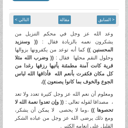
< السابق
مقالة
التالي >
وعد الله عز وجل في محكم التنزيل من
يشكرون نعمه بالزيادة فقال :
(( وسنزيد
المحسنين ))
كما أنه توعد من يكفرونها بزوالها
وحلول النقم محلها فقال :
(( وضرب الله مثلا
قرية كانت آمنة مطمئنة يأتيها رزقها رغدا من
كل مكان فكفرت بأنعم الله فأذاقها الله لباس
الجوع والخوف بما كانوا يصنعون )).
ومعلوم أن نعم الله عز وجل كثيرة تعدد ولا تعد
، مصداقا لقوله تعالى :
(( وإن تعدوا نعمة الله لا
تحصوها ))
،وما لا يحصى لا يمكن أن يشكر،
ومع ذلك يرضى الله عز وجل من عباده الشكر
القليل على إنعامه الكثير .