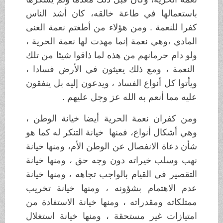
باستعمالها في طاعة خالقه، كان أشد الناس
كفرا للنعمة . ومن هؤلاء من أطغتم نعمة الغنى
المادي ،وهي نعمة إنما مهدت لها نعمة الحرية ،
ولو دام حرمانهم من هذه لما ذاقوا شيئا من تلك
النعمة ، ومع ذلك يعيثون في الأرض فسادا ،
ويأتوا كل أنواع الفساد ، ويدعون إليه بل ينفقون
عليه مما أنعم به الله عز وجل عليهم .
ومن كفران نعمة الحرية أيضا خيانة الوطن ،
وهي أشكال أنواع، فمنها خيانة التنكر له كما هو
شأن دعاة الانفصال عن الوطن الأم، ومنها خيانة
نهب وسلب خيراته دون وجه حق ، ومنها خيانة
التقصير في القيام بالواجب تجاهه ، ومنها خيانة
عدم الاهتمام بشؤونه ، ومنها خيانة تخريب
ممتلكاته ومقدراته ، ومنها خيانة الاستفادة من
امتيازات غير مستحقة ، ومنها خيانة استغلال