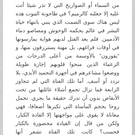
من السماء أو الصواريخ التي لا تذر شيئا أتت
عليه إلا جعلته كالرميم؟ في طاحونة الموت هذه
ليس هناك سوى الصمت الذي ينبي بانتهاء حياة
البشر في عالم يحكمه الوحوش ومصاصو دماء
الآدميين. فلم يعد القتل لديهم هواية يمارسونها
في أوقات فراغهم، بل مهنة يسترزقون منها، و
“يفوزون” بالأوسمة من أعلى الدرجات من
الزعماء الذين منحوا قلوبهم إجازة طويلة
ووضعوا مشاعرهم في أجهزة التجميد الأبدي، بلا
تردد أو أسف. أما تلك الفتاة التي لم تتجاوز
الرابعة فما تزال تجمع أشلاء عائلتها من تحت
الأنقاض بدون أن تدرك حقيقة ما يجري. تحمل
روحا بحجم المأساة التي تكبرها أضعافا، فهي
معاناة لا يقوى على مواجهتها إلا القادة الكبار،
ولكن من قال إن القيادة محصورة بالكبار
فحسب؟ كانت تلك الفتاة تشعر أنها