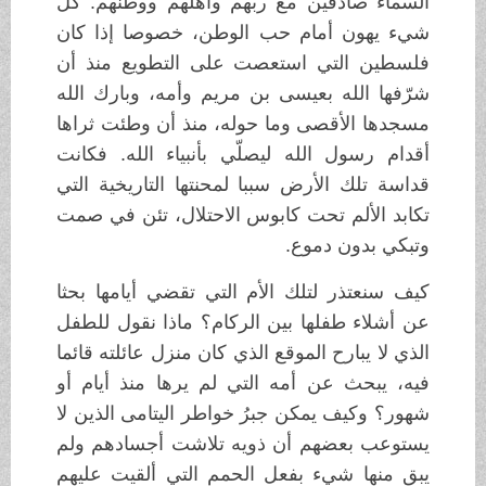
السماء صادقين مع ربهم وأهلهم ووطنهم. كل
شيء يهون أمام حب الوطن، خصوصا إذا كان
فلسطين التي استعصت على التطويع منذ أن
شرّفها الله بعيسى بن مريم وأمه، وبارك الله
مسجدها الأقصى وما حوله، منذ أن وطئت ثراها
أقدام رسول الله ليصلّي بأنبياء الله. فكانت
قداسة تلك الأرض سببا لمحنتها التاريخية التي
تكابد الألم تحت كابوس الاحتلال، تئن في صمت
وتبكي بدون دموع.
كيف سنعتذر لتلك الأم التي تقضي أيامها بحثا
عن أشلاء طفلها بين الركام؟ ماذا نقول للطفل
الذي لا يبارح الموقع الذي كان منزل عائلته قائما
فيه، يبحث عن أمه التي لم يرها منذ أيام أو
شهور؟ وكيف يمكن جبرُ خواطر اليتامى الذين لا
يستوعب بعضهم أن ذويه تلاشت أجسادهم ولم
يبق منها شيء بفعل الحمم التي ألقيت عليهم