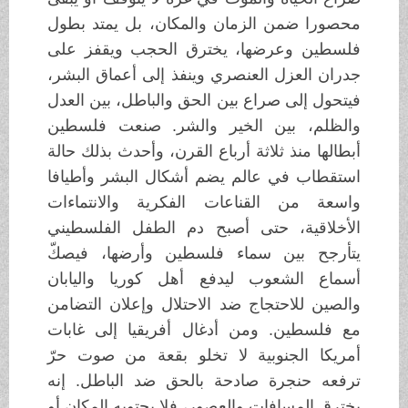
محصورا ضمن الزمان والمكان، بل يمتد بطول
فلسطين وعرضها، يخترق الحجب ويقفز على
جدران العزل العنصري وينفذ إلى أعماق البشر،
فيتحول إلى صراع بين الحق والباطل، بين العدل
والظلم، بين الخير والشر. صنعت فلسطين
أبطالها منذ ثلاثة أرباع القرن، وأحدث بذلك حالة
استقطاب في عالم يضم أشكال البشر وأطيافا
واسعة من القناعات الفكرية والانتماءات
الأخلاقية، حتى أصبح دم الطفل الفلسطيني
يتأرجح بين سماء فلسطين وأرضها، فيصكّ
أسماع الشعوب ليدفع أهل كوريا واليابان
والصين للاحتجاج ضد الاحتلال وإعلان التضامن
مع فلسطين. ومن أدغال أفريقيا إلى غابات
أمريكا الجنوبية لا تخلو بقعة من صوت حرّ
ترفعه حنجرة صادحة بالحق ضد الباطل. إنه
يخترق المسافات والعصور، فلا يحتويه المكان أو