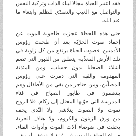
فقد اعتبر الحياة مجالا لبناء الذات وتزكية النفس
والتواصل مع الغيب والتصدّي للظلم وابتغاء ما
عند الله.
حتى هذه اللحظة عجزت طاحونة الموت عن
إخماد صوت الحرّيّة بعد أن طحنت رؤوس
الآدميين. فصوت الحياة يرتفع من كل زاوية في
تلك الأرض المعذّبة، ينطلق من القبور التي تضم
أشلاء الضحايا بدون حساب، ومن المئذنة
المهدومة والقبة التي دمرت على رؤوس
المصلّين، ومن حناجر من بقي من الأطفال وهم
ينتظمون في طابور الصباح في فناء
المدرسة التي حوّلها المحتل إلى ركام. فلا الروح
تموت ولا الصوت يتلاشى ولا النّدى يجف
من ورق الزيتون والكروم، ولا هتاف الحرية
يخفت في ضوضاء آلات الموت وأدوات الفناء.
صراع الحياة والموت في غزة لا يتوقف أو يبقى