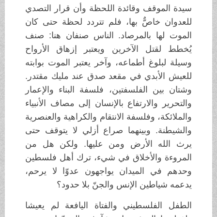
سيدة الموقف وقائدة اللحظة وأن قرار التصدي
للعدوان خاصٌّ بها، فلم تتردد لحظة حتى كان
الموت لها بالمرصاد. الناس صنفان هنا: صنف
يُخطط لقتل الآخرين ويعتبر إزهاق الأرواح
وسيلة لبلوغ أطماعه، وآخر يعتبر الموت بوابته
للعيش الأبدي في مقعد صدق عند مليك مقتدر.
وشتان بين الفلسفتين، فلسفة البناء والإعمار
والتحرير والارتفاع بالإنسان إلى مصاف الأنبياء
والملائكة، وفلسفة الانتقام والكراهية والعنصرية
والشيطنة. وبينهما صراع أزلي لا يتوقف حتى
يرث الله الأرض ومن عليها. ولكن هل من
المروءة والأخلاق في شيء، ترك أهل فلسطين
وحدهم في الميدان يواجهون عدوّا لا يرحم،
يدعمه شياطين الإنس والجنّ بلا حدود؟
الطفل الفلسطيني والفتاة اليافعة لم يعيشا