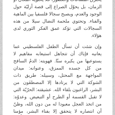
الزمان، بل يحوّل الصراع إلى قصة أزليّة حول
الوجود والعدم، ويصبح سجالا فلسفيا بين الماهية
والفناء. وتحتوي ملحمة النضال سيلا من هذه
السجالات التي تؤكد عمق الفكر الثوري لدى
هؤلاء.
وإن شئت أن تسأل الطفل الفلسطيني عما
يعانيه فإياك أن تتجاهل استيعابه مفاهيم لا
يستوعبها من يكبره سنّا. فهويته: الدمُ السافح
من كل جسده الممزق، وعنوانه: ميدان
المواجهة مع المحتل، وسبيله: طريق ذات
الشوكة التي لا يرتادها إلا المصطفَون من
البشر، الراغبون بلقاء الله. عشيقته: الحرّيّة التي
لا تقبل القسمة أو الطرح أو التبعيض. وعدوّه:
من اتخذ العجل معبودا له من دون الله، وظنّ
أن انتصاره لا يتحقق إلا بفناء البشر، مؤمنا