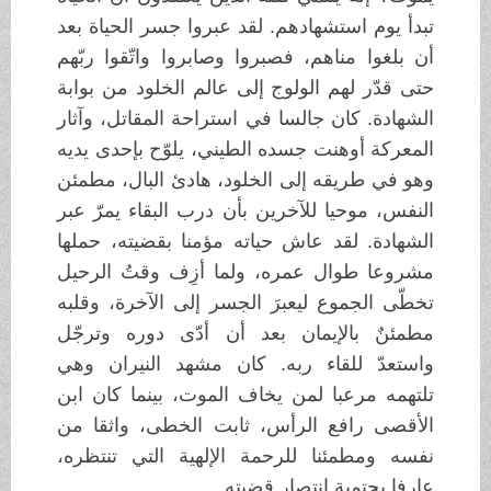
تبدأ يوم استشهادهم. لقد عبروا جسر الحياة بعد
أن بلغوا مناهم، فصبروا وصابروا واتّقوا ربّهم
حتى قدّر لهم الولوج إلى عالم الخلود من بوابة
الشهادة. كان جالسا في استراحة المقاتل، وآثار
المعركة أوهنت جسده الطيني، يلوّح بإحدى يديه
وهو في طريقه إلى الخلود، هادئ البال، مطمئن
النفس، موحيا للآخرين بأن درب البقاء يمرّ عبر
الشهادة. لقد عاش حياته مؤمنا بقضيته، حملها
مشروعا طوال عمره، ولما أزِف وقتُ الرحيل
تخطّى الجموع ليعبرَ الجسر إلى الآخرة، وقلبه
مطمئنٌ بالإيمان بعد أن أدّى دوره وترجّل
واستعدّ للقاء ربه. كان مشهد النيران وهي
تلتهمه مرعبا لمن يخاف الموت، بينما كان ابن
الأقصى رافع الرأس، ثابت الخطى، واثقا من
نفسه ومطمئنا للرحمة الإلهية التي تنتظره،
عارفا بحتمية انتصار قضيته.