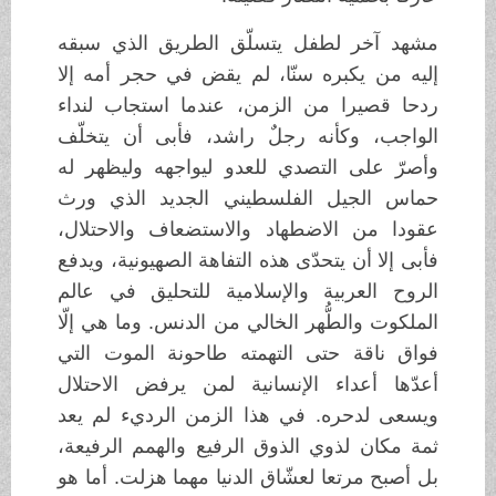
مشهد آخر لطفل يتسلّق الطريق الذي سبقه
إليه من يكبره سنّا، لم يقض في حجر أمه إلا
ردحا قصيرا من الزمن، عندما استجاب لنداء
الواجب، وكأنه رجلٌ راشد، فأبى أن يتخلّف
وأصرّ على التصدي للعدو ليواجهه وليظهر له
حماس الجيل الفلسطيني الجديد الذي ورث
عقودا من الاضطهاد والاستضعاف والاحتلال،
فأبى إلا أن يتحدّى هذه التفاهة الصهيونية، ويدفع
الروح العربية والإسلامية للتحليق في عالم
الملكوت والطُّهر الخالي من الدنس. وما هي إلّا
فواق ناقة حتى التهمته طاحونة الموت التي
أعدّها أعداء الإنسانية لمن يرفض الاحتلال
ويسعى لدحره. في هذا الزمن الرديء لم يعد
ثمة مكان لذوي الذوق الرفيع والهمم الرفيعة،
بل أصبح مرتعا لعشّاق الدنيا مهما هزلت. أما هو