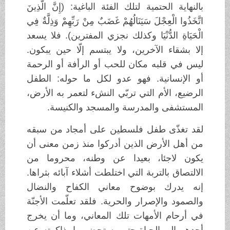
بالنهاية الحتمية لتلك الفئة الباغية: (إِنَّ الَّذِينَ
اتَّخَذُوا الْعِجْلَ سَيَنَالُهُمْ غَضَبٌ مِنْ رَبِّهِمْ وَذِلَّةٌ فِي
الْحَيَاةِ الدُّنْيَا وكذلك نجزي المفترين). فلا يسعد
إلا بشقاء الآخرين، ولا يبتسم إلّا حين يبكون.
ليس في قلبه مكان للحب أو الرأفة أو الرحمة
أو الإنسانية. فهو عدو لكل ما حوله: الطفل
الرضيع، الأم التي تربّي النشء لتعمر به الأرض،
المستشفى والمدرسة والمسجد والكنيسة.
لقد تغذّى طفل فلسطين على أمجاد من سبقه
من أهل الأرض الذين أدركوا منذ زمن معنى أن
يكون لاجئا، بعيدا عن وطنه، محروما من
الالتصاق بالتربة التي اختلطت أشلاء آبائه بثراها.
إنه يدرك بوضوح معاني الكفاح والنضال
والصمود والإصرار والحرية. فلقد تعلّمت الأجنّة
في أرحام الأمهات تلك المعاني، وما أن يخرج
أحدهم الى الحياة حتى يستحضر ما بذاكرته عن