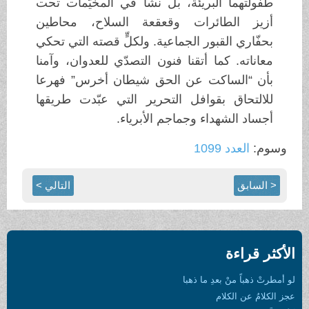
طفولتهما البريئة، بل نشآ في المخيّمات تحت
أزيز الطائرات وقعقعة السلاح، محاطين
بحفّاري القبور الجماعية. ولكلٍّ قصته التي تحكي
معاناته. كما أتقنا فنون التصدّي للعدوان، وآمنا
بأن “الساكت عن الحق شيطان أخرس” فهرعا
للالتحاق بقوافل التحرير التي عبّدت طريقها
أجساد الشهداء وجماجم الأبرياء.
وسوم:
العدد 1099
< السابق
التالي >
الأكثر قراءة
لو أمطرتْ ذهباً منْ بعدِ ما ذهبا
عجز الكلامُ عن الكلام