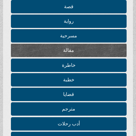
قصة
رواية
مسرحية
مقالة
خاطرة
خطبة
قضايا
مترجم
أدب رحلات