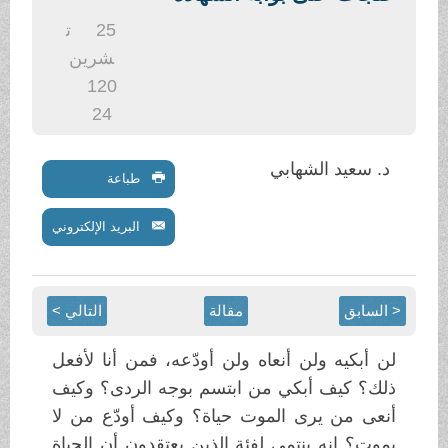
.
25
ت
شرين
1
20
24
د. سعيد الشهابي
طباعة
البريد الإلكتروني
< السابق
مقالة
التالي >
لن أبكيه ولن أنعاه ولن أودّعه، فمن أنا لأفعل
ذلك؟ كيف أبكي من ابتسم بوجه الردى؟ وكيف
أنعى من يرى الموت حياة؟ وكيف أودّع من لا
يموت؟ إنه ينتمي لفئة الذين يعتقدون أن الحياة