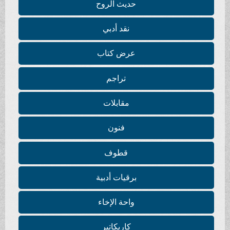
حديث الروح
نقد أدبي
عرض كتاب
تراجم
مقابلات
فنون
قطوف
برقيات أدبية
واحة الإخاء
كاريكاتير