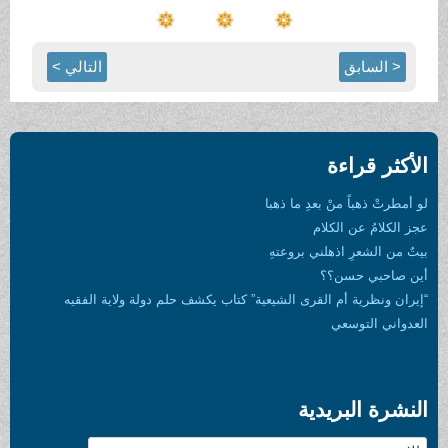
< السابق
التالي >
الأكثر قراءة
لو أمطرتْ ذهباً منْ بعدِ ما ذهبا
عجز الكلامُ عن الكلام
بيتٌ من الشعرِ اذهلني بروعتهِ
أين صاحبي حسن؟؟
“إيران ونظرية أم القرى الشيعية” كتاب يكشف حلم دولة ولاية الفقيه
العدواني التوسعي
النشرة البريدية