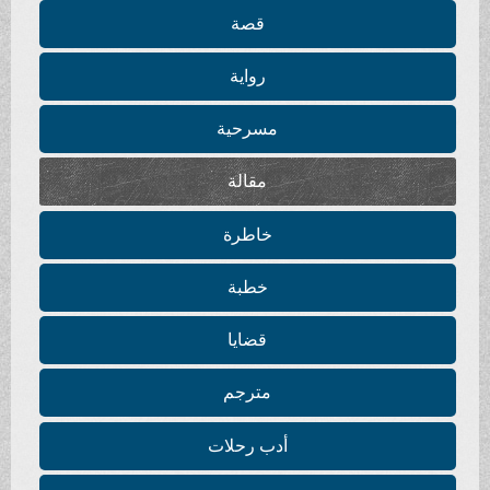
قصة
رواية
مسرحية
مقالة
خاطرة
خطبة
قضايا
مترجم
أدب رحلات