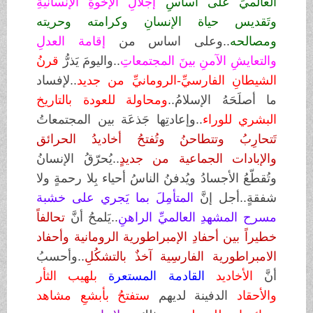
العالميِّ على أساسِ
إجلالِ الإخوةِ الإنسانيةِ
وتَقديس حياة الإنسانِ وكرامته وحريته
ومصالحه
..وعلى اساس من
إقامة العدلِ
والتعايشِ الآمنِ بينَ المجتمعاتِ
..واليومَ يَذرُّ
قرنُ
الشيطانِ الفارسيِّ-الرومانيِّ من جديد
..لإفساد
ما أصلَحَهُ الإسلامُ..
ومحاولة للعودة بالتاريخ
البشري للوراء
..وإعادتِها جَذعَة بين المجتمعاتُ
تَ
ت
حارِبُ وتتطاحنُ وتُفتحُ أخاديدُ الحرائق
والإبادات الجماعية من جديدٍ
..يُحرّقُ الإنسانُ
وتُقطّعُ الأجسادُ ويُدفنُ الناسُ أحياء بِلا رحمةٍ ولا
شفقةٍ..أجل إنَّ
المتأمِلَ بما يَجري على خشبة
مسرح المشهدِ العالميِّ الراهنِ
..يَلمحُ أنَّ
تحالفاً
خطيراً
بين أحفادِ الإمبراطورية الرومانية وأحفاد
الامبراطورية الفارسِية آخذٌ بالتشكُلِ
..وأحسبُ
أنَّ
الأخ
ا
ديد
القادمة المستعرة
بلهيب الثأر
والأحقاد
الدفينة لديهم
ستفتحُ بأبشعِ مشاهد