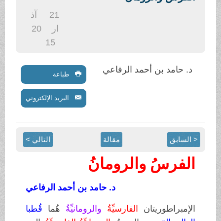
.
21
آذ
ار
20
15
د. حامد بن أحمد الرفاعي
طباعة
البريد الإلكتروني
< السابق
مقالة
التالي >
الفرسُ والرومانُ
د. حامد بن أحمد الرفاعي
الإمبراطوريتان
الفارسيِّةُ
والرومانيِّةُ
هُما
قُطبا