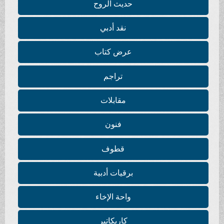
حديث الروح
نقد أدبي
عرض كتاب
تراجم
مقابلات
فنون
قطوف
برقيات أدبية
واحة الإخاء
كاريكاتير