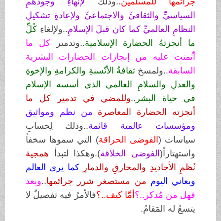
جرائمها للمسلمين
..
وذلك
لإنهاءِ وجودهمِ
السياسيِّ والثقافيِّ والاجتماعيِّ ولإعادةِ تشكيلِ
النظامِ العالميِّ كما كان قبلَ الإسلامِ
..ولإلغاءِ
كُلِّ
ما أنجزتهُ الحضارة الإسلامية
..وتدمير
كل ما
أت
منت عليه من إنجازات الحضارات البشرية
السابقة
..ولمسخ
ثقافةُ الأنّسنةِ والكرامةِ والإخوةِ
والعدلِ والسلامِ
العالمي الذي أسسه الإسلام
في حياة البشر
..
وللمضي في تدمير كل ما
أنجزته الحضارة المعاصرة
من نظم ومواثيق
ومؤسسات عالمية قائمة
..وذلك لِحسابِ
سياسات (
الفوضى الحراقة
) التي سموها سخفاً
واستهتاراً(
الفوضى الخلاقة
).وهكذا لتبدأ
همجية
نُظمِ الأخاديدِ والمحارقِ والدمارِ
كما يرى العالم
ويعاني
اليوم
من
مستصغر شرر
جرائمها
..
وبعد
فهل من مُدكر..؟
أمَّا كيف..؟
فالأمرُ فيه تفصيلٌ لا
يتسعُ له المَقامُ.