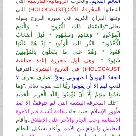
العالمِ القديمِ
..والحربُ
الرومانيِّةُ-الفارسيِّةُ
التي
أشعلتها
المحّرقةُ الأكبرُ
(
HOLOCAUST
)
التي
وثقها القرآن الكريم في سورة البروج بقوله
تعالى:"
وَالسَّمَاءِ ذَاتِ الْبُرُوجِ
*
وَالْيَوْمِ
الْمَوْعُودِ
*
وَشَاهِدٍ وَمَشْهُودٍ
*
قُتِلَ أَصْحَابُ
الْأُخْدُودِ
*
النَّارِ ذَاتِ الْوَقُودِ
*
إِذْ هُمْ عَلَيْهَا
قُعُودٌ
*
وَهُمْ عَلَى مَا يَفْعَلُونَ بِالْمُؤْمِنِينَ
شُهُودٌ
*
"
وهي أول مجزرة إبادة جماعية
HOLOCAUST
)
)
في التاريخ البشري
..اقترفَها
الحِقدُ اليَهوديُّ الصهيوني بِحقِّ
نَصارى نَجران
لا
لذنبٍ لهم إلا أن يقولوا
ربُّنا الله
لقوله تعالى:"
وَمَا
نَقَمُوا مِنْهُمْ إِلَّا أَنْ يُؤْمِنُوا بِاللَّهِ الْعَزِيزِ الْحَمِيدِ
"تلك
المحرقة البشعة التي لم تتوقفْ إلا بَعدَ
ظُهورِ الإسلامِ
..حيث جاء
بثقافةِ أنّسنةِ قيم الأخوة
الإنسانية وحب الجار والآخر على الإطلاق
..وأقام
التعايش والوئامِ بين الأممِ
..وأعاد تشكيل
النظامِ