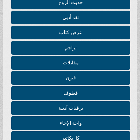
حديث الروح
نقد أدبي
عرض كتاب
تراجم
مقابلات
فنون
قطوف
برقيات أدبية
واحة الإخاء
كاريكاتير