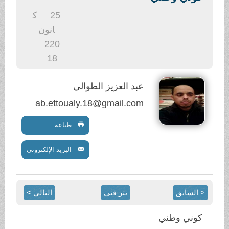
.
25
ك
انون
2
20
18
عبد العزيز الطوالي
ab.ettoualy.18@gmail.com
طباعة
البريد الإلكتروني
< السابق
نثر فني
التالي >
كوني وطني