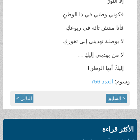
إلا النورَ
فكوني وطني في ذا الوطنِ
فأنا منتش تائه في ربوعكِ
لا بوصلة تهديني إلى ثغوركِ
لا من يهديني إليكِ . .
إليكَ أيها الوطن
!
وسوم:
العدد 756
< السابق
التالي >
الأكثر قراءة