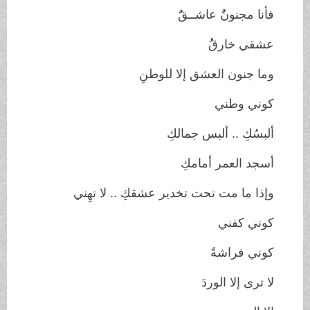
فأنا مجنونٌُ عاشــقٌُ
عشقي خارقُُ
وما جنون العشق إلا للوطنِ
كوني وطني
ألبسُكِ .. ألبس جمالكِ
أسجد العمر أمامكِ
وإذا ما مت تحت تخدير عشقكِ .. لا تهِني
كوني كفني
كوني فراشةً
لا ترى إلا الوردَ