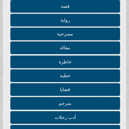
قصة
رواية
مسرحية
مقالة
خاطرة
خطبة
قضايا
مترجم
أدب رحلات