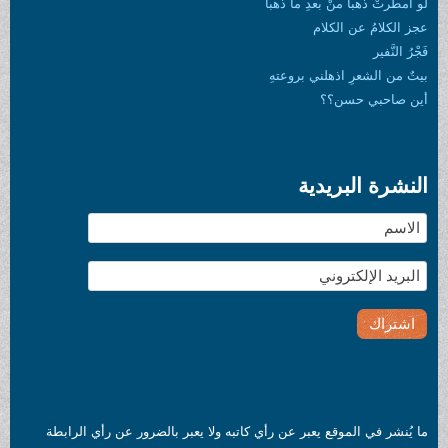
لو أمطرتْ ذهباً منْ بعدِ ما ذهبا
عجز الكلامُ عن الكلام
فَجْرُ النَّفير
بيتٌ من الشعرِ اذهلني بروعتهِ
أين صاحبي حسن؟؟
النشرة البريدية
ما يُنشر في الموقع يعبر عن رأي كاتبه ولا يعبر بالضرور عن رأي الرابطة