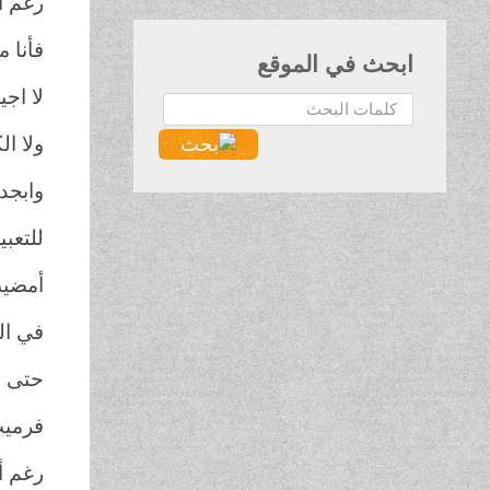
رغم أ
فأنا 
ابحث في الموقع
لا اجي
البحث...
ولا ال
وابجد
للتعب
أمضيت
في ال
حتى ن
فرميت
رغم أ