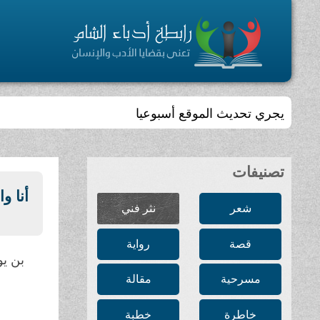
يجري تحديث الموقع أسبوعيا
تصنيفات
أنا و
شعر
نثر فني
قصة
رواية
بن ي
مسرحية
مقالة
خاطرة
خطبة