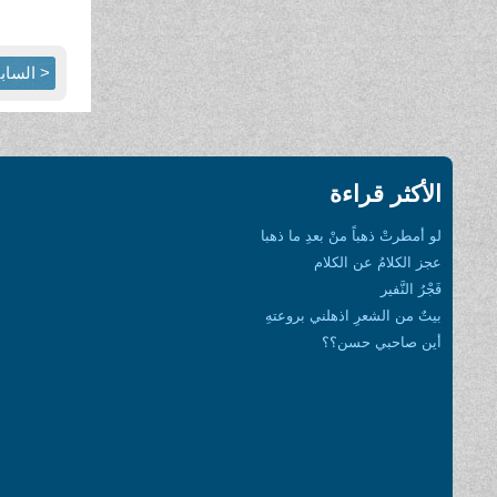
< الساب
الأكثر قراءة
لو أمطرتْ ذهباً منْ بعدِ ما ذهبا
عجز الكلامُ عن الكلام
فَجْرُ النَّفير
بيتٌ من الشعرِ اذهلني بروعتهِ
أين صاحبي حسن؟؟