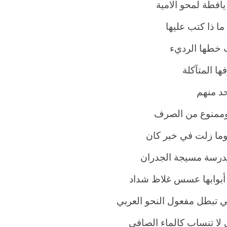
يافطة لمحو الامية
ما ذا كتب عليها
خطها الرديء
ها المتآكلة
حد منهم
ممنوع من الصرف
ما زلت في خبر كان
رسة مسيجة الجدران
بوابها عسس غلاظ شداد
ي تبطل مفعول النحو العربي
 لا تنساب كالماء الصافي