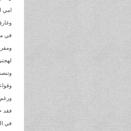
امي ل
وغارق
في مع
ومفر
لهجتي
وتنصب
وقواع
ورغم
فقد ح
في ال