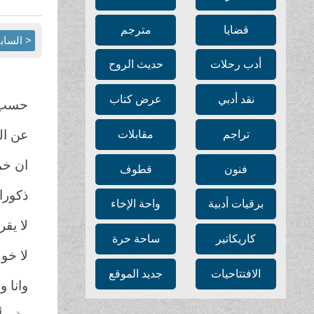
قضايا
مترجم
< الساب
أدب رحلات
حديث الروح
نقد أدبي
عرض كتاب
حسب ا
عن ال
تراجم
مقابلات
ان خم
فنون
قطوف
ذكورا 
برقيات أدبية
واحة الإخاء
لا يقر
كاريكاتير
ساحة حرة
لا خو
الافتتاحيات
جديد الموقع
وانا و