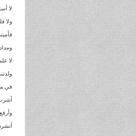
لا أس
ولا ف
فأميتي
ومداد
لا عل
ولدتن
في مج
أشرب 
وأرفع
أتشرد