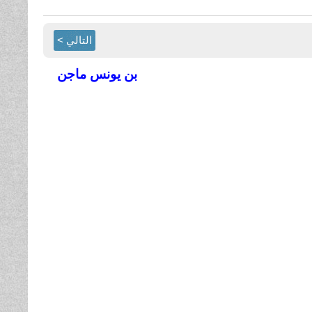
التالي >
بن يونس ماجن