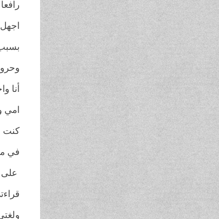
رافعا 
اجهل 
بسبب 
وحروف
أنا وا
امي و
كنت و
في مد
على أ
قراءت
ولغتي