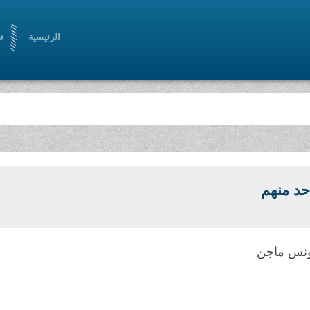
الرئيسية
ت
احد منهم
ونس ماجن