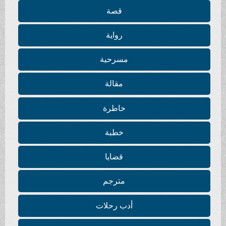
قصة
رواية
مسرحية
مقالة
خاطرة
خطبة
قضايا
مترجم
أدب رحلات