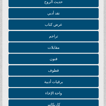
حديث الروح
نقد أدبي
عرض كتاب
تراجم
مقابلات
فنون
قطوف
برقيات أدبية
واحة الإخاء
كاريكاتير