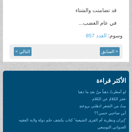
قد تضامنت والشتاء
في عام الغضب...
وسوم:
العدد 857
< السابق
التالي >
الأكثر قراءة
لو أمطرتْ ذهباً منْ بعدِ ما ذهبا
عجز الكلامُ عن الكلام
بيتٌ من الشعرِ اذهلني بروعتهِ
أين صاحبي حسن؟؟
“إيران ونظرية أم القرى الشيعية” كتاب يكشف حلم دولة ولاية الفقيه
العدواني التوسعي