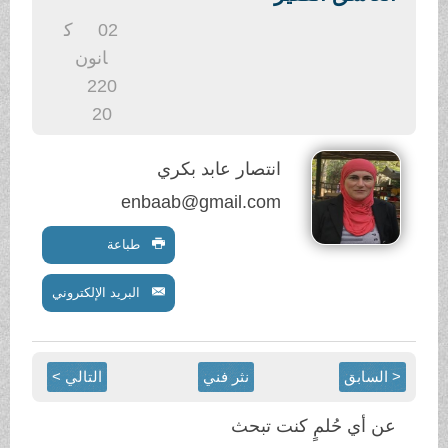
.
02
ك
انون
2
20
20
انتصار عابد بكري
enbaab@gmail.com
طباعة
البريد الإلكتروني
< السابق
نثر فني
التالي >
عن أي حُلمٍ كنت تبحث