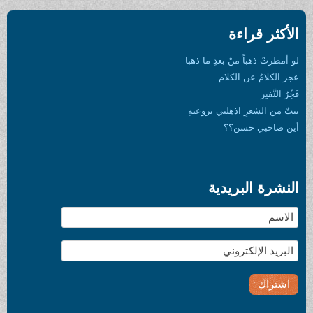
الأكثر قراءة
لو أمطرتْ ذهباً منْ بعدِ ما ذهبا
عجز الكلامُ عن الكلام
فَجْرُ النَّفير
بيتٌ من الشعرِ اذهلني بروعتهِ
أين صاحبي حسن؟؟
النشرة البريدية