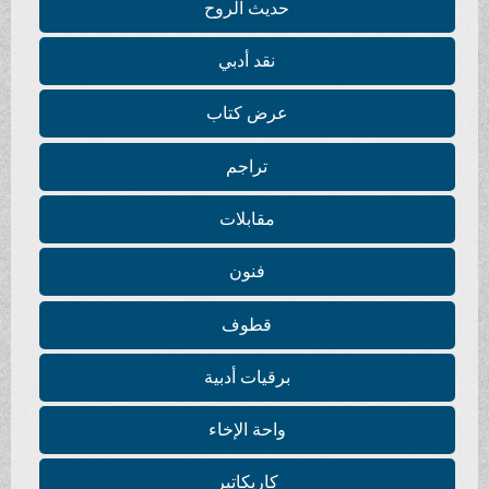
حديث الروح
نقد أدبي
عرض كتاب
تراجم
مقابلات
فنون
قطوف
برقيات أدبية
واحة الإخاء
كاريكاتير