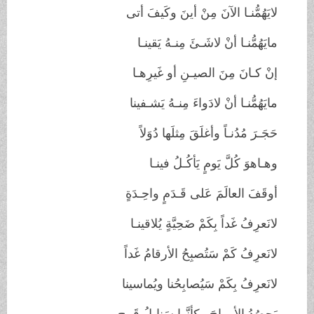
لايَهُمُّنـا الآنَ مِنْ أينَ وكَيفَ أتى
مايَهُمُّنـا أنْ لاشَـئَ مِنـهُ يَقينـا
إنْ كـانَ مِنَ الصيـنِ أو غَيرِهـا
مايَهُمُّنـا أنْ لادَواءَ مِنـهُ يَشـفينا
حَجَـرَ مُدُنـاً وأغلَقَ مِثلَها دُوَلاً
وهـاهوَ كُلَّ يَومٍ يَأكُـلُ فينـا
أوقَفَ العالَمَ عَلى قَـدَمٍ واحِـدَةٍ
لانَعرِفُ غَداً بِكَمْ ضَحِيَّةٍ يُلاقينـا
لانَعرِفُ كَمْ سَتُصبِحُ الأرقامُ غَداً
لانَعرِفُ بِكَمْ سَيُصابِحُنا ويُماسينا
يَحصُدُ الأرواحَ وكأنَّها سَنابِلُ قَمحٍ