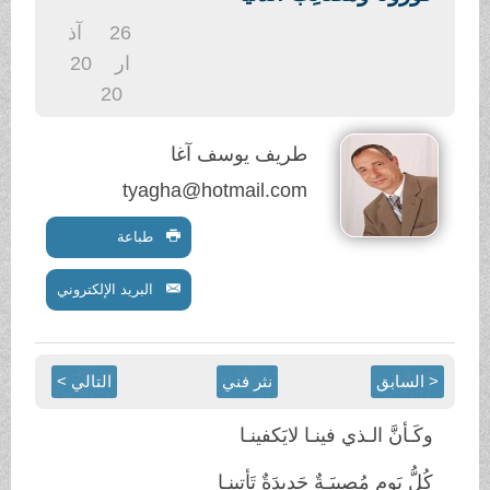
.
26
آذ
ار
20
20
طريف يوسف آغا
tyagha@hotmail.com
طباعة
البريد الإلكتروني
< السابق
نثر فني
التالي >
وكَـأنَّ الـذي فينـا لايَكفينـا
كُلُّ يَومٍ مُصيبَـةٌ جَديدَةٌ تَأتينـا