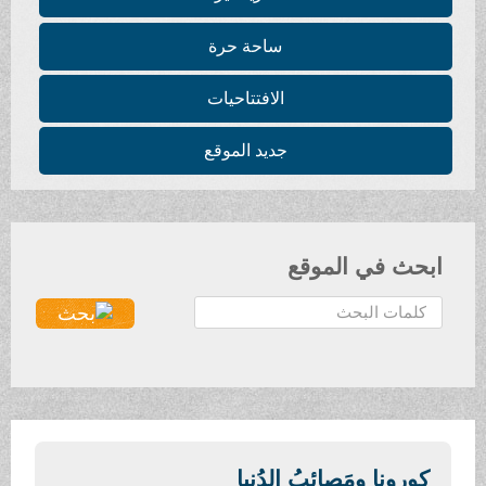
ساحة حرة
الافتتاحيات
جديد الموقع
ابحث في الموقع
ا
ل
ب
ح
ث
.
.
كورونا ومَصائِبُ الدُنيا