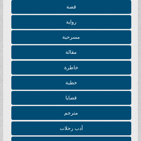
قصة
رواية
مسرحية
مقالة
خاطرة
خطبة
قضايا
مترجم
أدب رحلات