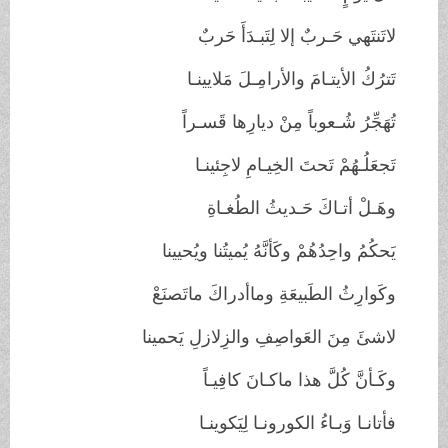
لاتَنتَهي حَـربٌ إلا لِتَبـدَأَ حَربٌ
تَترُكُ الأيتـامَ والأرامِـلَ مَلايينـا
تُهَجِّرُ شُـعوباً مِنْ ديارِها قَسـراً
تَجعَلُـهُمْ تَحتَ الخِيـامِ لاجِئينـا
وهَـلْ أتـاكَ حَـديثُ الطُغـاةِ
يَحكُمُ واحِدُهُمْ وكَأنَّهُ يُميتُنا ويُحيينا
وكَوارِثُ الطَبيعَةِ وماأدراكَ ماتَصنَعْ
لاشئَ مِنَ العَواصِفِ والزِلازلِ يَحمينا
وكَـأنَّ كُلَّ هذا ماكـانَ كافِيـاً
فأتانـا وَبـاءُ الكورونـا لِيَكوينـا