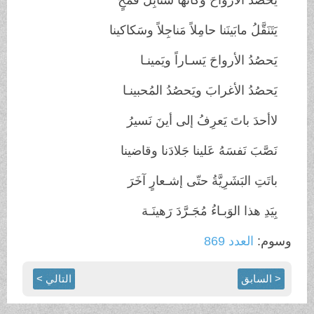
يَتَنَقَّلُ مابَينَنا حامِلاً مَناجِلاً وسَكاكينا
يَحصُدُ الأرواحَ يَسـاراً ويَمينـا
يَحصُدُ الأغرابَ ويَحصُدُ المُحبينـا
لاأحدَ باتَ يَعرِفُ إلى أينَ نَسيرُ
نَصَّبَ نَفسَهُ عَلينا جَلادَنا وقاضينا
باتَتِ البَشَرِيَّةُ حتّى إشـعارٍ آخَرَ
بِيَدِ هذا الوَبـاءُ مُجَـرَّدَ رَهينَـة
وسوم:
العدد 869
< السابق
التالي >