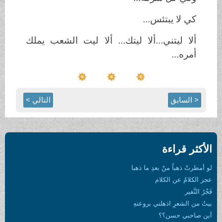
كي لا يبتئس...
ألا ليتني...ألا ليتك... ألا ليت الشعب يملك
أمره...
< السابق
التالي >
الأكثر قراءة
لو أمطرتْ ذهباً منْ بعدِ ما ذهبا
عجز الكلامُ عن الكلام
فَجْرُ النَّفير
بيتٌ من الشعرِ اذهلني بروعتهِ
أين صاحبي حسن؟؟