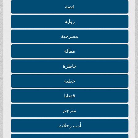
قصة
رواية
مسرحية
مقالة
خاطرة
خطبة
قضايا
مترجم
أدب رحلات