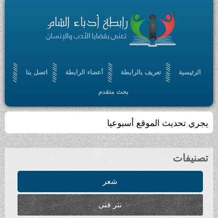
الرئيسية
تعريف بالرابطة
أعضاء الرابطة
اتصل بنا
بحث متقدم
تجمّعٌ أدبي ، ثقافي ، مفتوح ، يسعى إلى الإسهام في
بلورة رؤيا أدبية حضارية ، من خلال أدب سامٍ ملتزم
تصنيفات
شعر
نثر فني