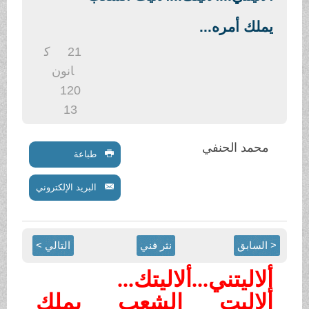
.
يملك أمره...
21
ك
انون
1
20
13
محمد الحنفي
طباعة
البريد الإلكتروني
< السابق
نثر فني
التالي >
ألاليتني...ألاليتك...
ألاليت الشعب يملك