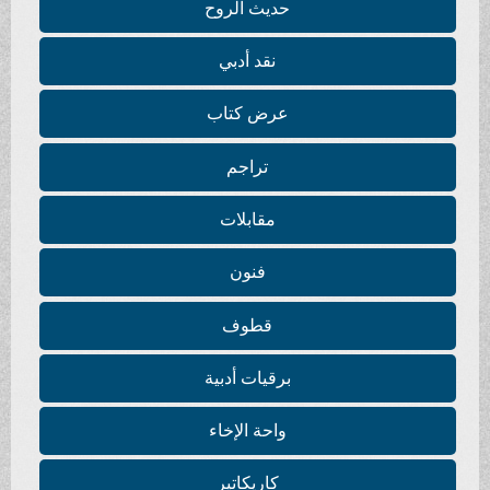
حديث الروح
نقد أدبي
عرض كتاب
تراجم
مقابلات
فنون
قطوف
برقيات أدبية
واحة الإخاء
كاريكاتير