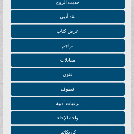
حديث الروح
نقد أدبي
عرض كتاب
تراجم
مقابلات
فنون
قطوف
برقيات أدبية
واحة الإخاء
كاريكاتير