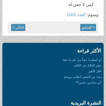
كمن لا جفن له
وسوم:
العدد 1002
< السابق
التالي >
الأكثر قراءة
لو أمطرتْ ذهباً منْ بعدِ ما ذهبا
عجز الكلامُ عن الكلام
فَجْرُ النَّفير
بيتٌ من الشعرِ اذهلني بروعتهِ
أين صاحبي حسن؟؟
النشرة البريدية