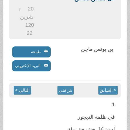
.
20
ت
شرين
1
20
22
بن يونس ماجن
طباعة
البريد الإلكتروني
< السابق
نثر فني
التالي >
1
في ظلمة الديجور
ادون كل حشرجة نملة