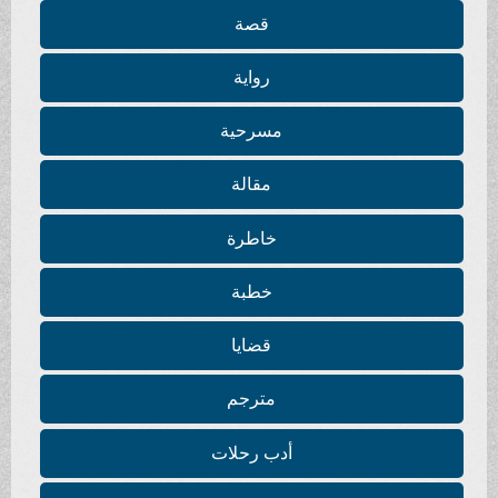
قصة
رواية
مسرحية
مقالة
خاطرة
خطبة
قضايا
مترجم
أدب رحلات