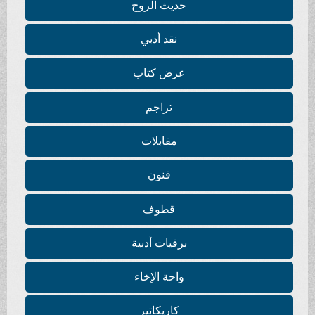
حديث الروح
نقد أدبي
عرض كتاب
تراجم
مقابلات
فنون
قطوف
برقيات أدبية
واحة الإخاء
كاريكاتير