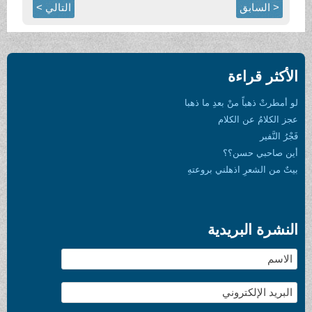
< السابق
التالي >
الأكثر قراءة
لو أمطرتْ ذهباً منْ بعدِ ما ذهبا
عجز الكلامُ عن الكلام
فَجْرُ النَّفير
أين صاحبي حسن؟؟
بيتٌ من الشعرِ اذهلني بروعتهِ
النشرة البريدية