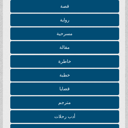
قصة
رواية
مسرحية
مقالة
خاطرة
خطبة
قضايا
مترجم
أدب رحلات