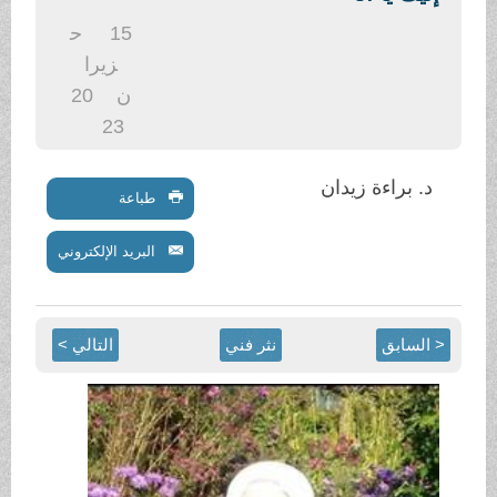
.
15
ح
زيرا
ن
20
23
د. براءة زيدان
طباعة
البريد الإلكتروني
< السابق
نثر فني
التالي >