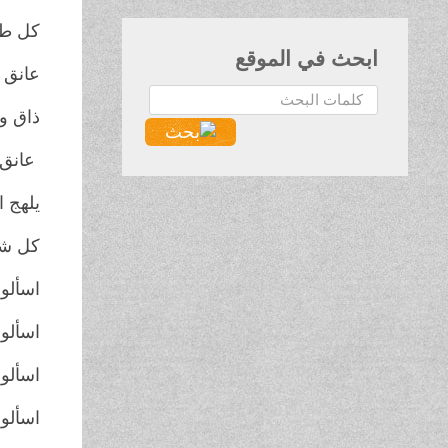
كل طف
ابحث في الموقع
عانق ا
البحث...
ذاق و
عانق 
يلهج ال
كل شبر
اسألوا
اسألو
اسألو
اسألو