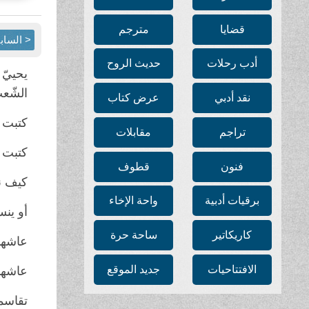
قضايا
مترجم
< الساب
أدب رحلات
حديث الروح
يحييّ 
الشّعب مج
نقد أدبي
عرض كتاب
كتبت 
تراجم
مقابلات
كتبت 
فنون
قطوف
كيف ن
برقيات أدبية
واحة الإخاء
أو ينس
كاريكاتير
ساحة حرة
عاشها 
الافتتاحيات
جديد الموقع
عاشها 
تقاسمه