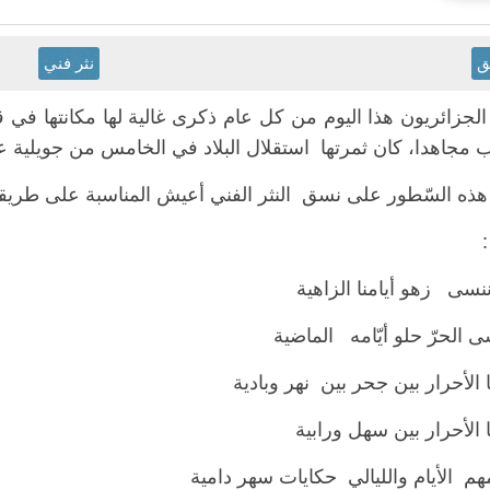
ق
نثر فني
الجزائريون هذا اليوم من كل عام ذكرى غالية لها مكانتها في
اهدا، كان ثمرتها استقلال البلاد في الخامس من جويلية عام 1962 وخرج يومها المستضمر صاغرا مر
هذه السّطور على نسق النثر الفني أعيش المناسبة على طريق
:
نسى زهو أيامنا الزاهية
ى الحرّ حلو أيّامه الماضية
الأحرار بين جحر بين نهر وبادية
الأحرار بين سهل ورابية
م الأيام والليالي حكايات سهر دامية