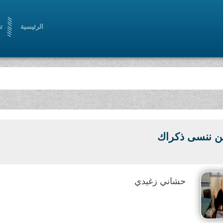
الرئيسية
ت
لن ننسى ذكراك
حشاني زغيدي