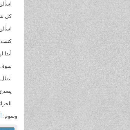
اسألوا
كل شب
اسألو
كتبت 
أبدا 
سوف ن
لتظل 
يصدح ا
الجزائ
وسوم:
أل