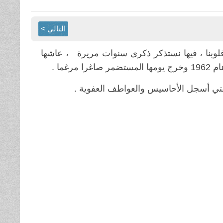
التالي >
 قلوبنا ، فيها نستذكر ذكرى سنوات مريرة ، عاشها
غما .
تي أسجل الأحاسيس والعواطف العفوية .