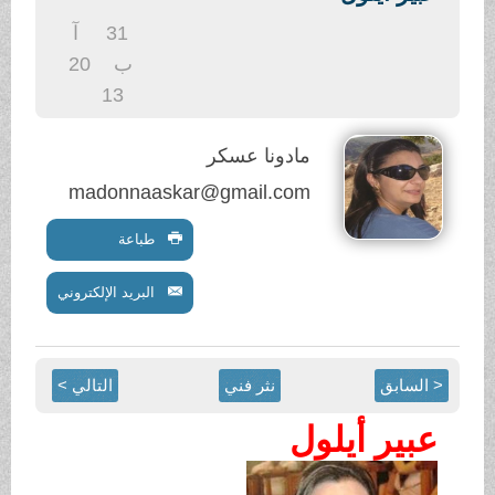
.
31
آ
ب
20
13
مادونا عسكر
madonnaaskar@gmail.com
طباعة
البريد الإلكتروني
< السابق
نثر فني
التالي >
عبير أيلول