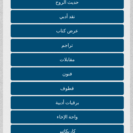
حديث الروح
نقد أدبي
عرض كتاب
تراجم
مقابلات
فنون
قطوف
برقيات أدبية
واحة الإخاء
كاريكاتير