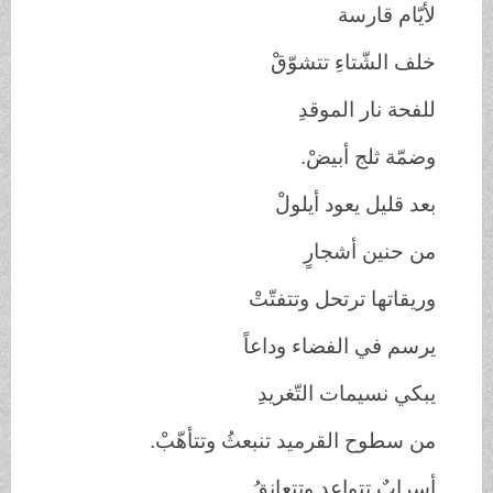
لأيّام قارسة
خلف الشّتاءِ تتشوّقْ
للفحة نار الموقدِ
وضمّة ثلج أبيضْ.
بعد قليل يعود أيلولْ
من حنين أشجارٍ
وريقاتها ترتحل وتتفتّتْ
يرسم في الفضاء وداعاً
يبكي نسيمات التّغريدِ
من سطوح القرميد تنبعثُ وتتأهّبْ.
أسرابٌ تتواعد وتتعانقُ