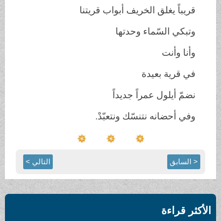
قريباً يغلق الخريف أبواب قريتنا
وتبكي السّماء وحدتها
وأنا وأنت
في قرية بعيدة
نضمّ أيلول عمراً جديداً
وفي أحضانه نتنسّك ونتعبّدْ.
< السابق
التالي >
الأكثر قراءة