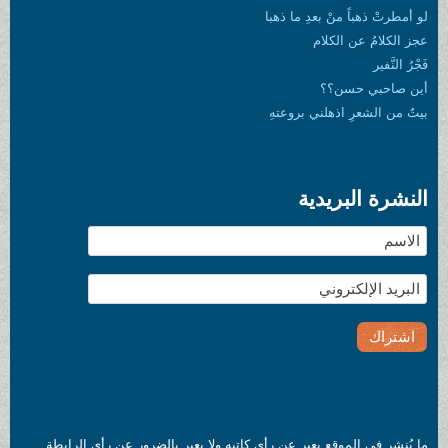
لو أمطرتْ ذهباً منْ بعدِ ما ذهبا
عجز الكلامُ عن الكلام
فَجْرُ النَّفير
أين صاحبي حسن؟؟
بيتٌ من الشعرِ اذهلني بروعتهِ
النشرة البريدية
ما يُنشر في الموقع يعبر عن رأي كاتبه ولا يعبر بالضرور عن رأي الرابطة