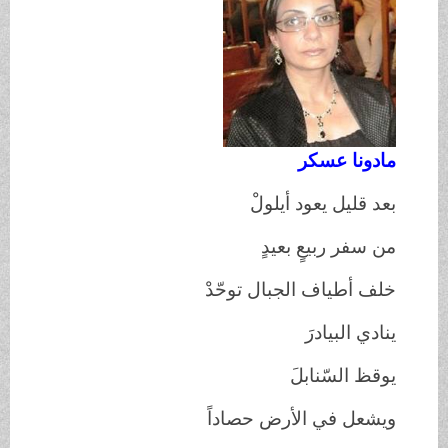
مادونا عسكر
بعد قليل يعود أيلولْ
من سفر ربيعٍ بعيدٍ
خلف أطياف الجبال توحّدْ
ينادي البيادرَ
يوقظ السّنابلَ
ويشعل في الأرض حصاداً