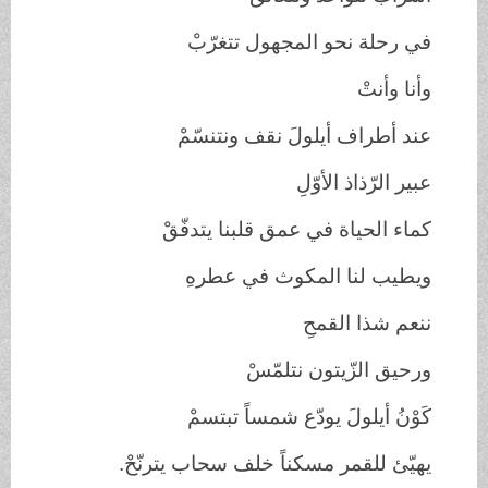
في رحلة نحو المجهول تتغرّبْ
وأنا وأنتْ
عند أطراف أيلولَ نقف ونتنسّمْ
عبير الرّذاذ الأوّلِ
كماء الحياة في عمق قلبنا يتدفّقْ
ويطيب لنا المكوث في عطرهِ
ننعم شذا القمحِ
ورحيق الزّيتون نتلمّسْ
كَوْنُ أيلولَ يودّع شمساً تبتسمْ
يهيّئ للقمر مسكناً خلف سحاب يترنّحْ.