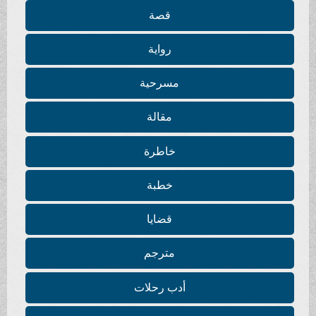
قصة
رواية
مسرحية
مقالة
خاطرة
خطبة
قضايا
مترجم
أدب رحلات