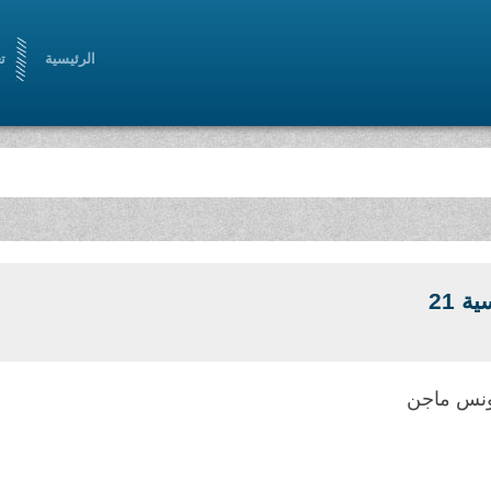
الرئيسية
ت
ة 21
ونس ماجن