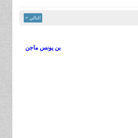
التالي >
بن يونس ماجن