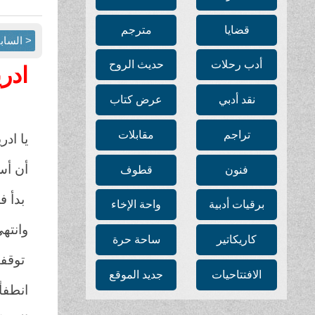
قضايا
مترجم
< الساب
أدب رحلات
حديث الروح
ادري
نقد أدبي
عرض كتاب
تراجم
مقابلات
يا اد
أن أس
فنون
قطوف
بدأ في الج
برقيات أدبية
واحة الإخاء
وانتهى في
كاريكاتير
ساحة حرة
توقفت
الافتتاحيات
جديد الموقع
انطف