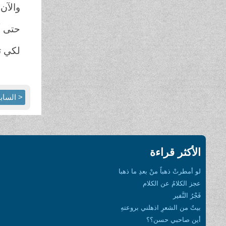
والآن
حتى أ
لكي ت
< الساب
الأكثر قراءة
لو أمطرتْ ذهباً منْ بعدِ ما ذهبا
عجز الكلامُ عن الكلام
فَجْرُ النَّفير
بيتٌ من الشعرِ اذهلني بروعتهِ
أين صاحبي حسن؟؟