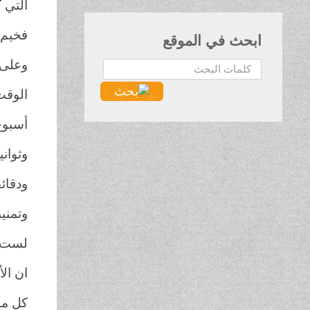
التي ك
فخيم 
ابحث في الموقع
وعلى 
البحث...
الوقت 
أسبوع
وثواني
ودقائ
وتمني
لست أ
ان ال
كل ما 