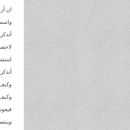
ان أر
واسمع
أتذكر
لاحضر
لتنتش
أتذكر
وكيف 
وكيف 
فيعود 
وينتص