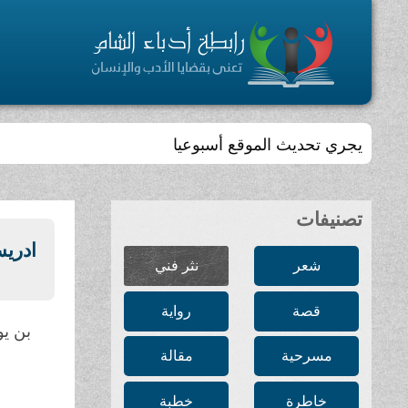
يجري تحديث الموقع أسبوعيا
تصنيفات
ادريسي
شعر
نثر فني
قصة
رواية
بن ي
مسرحية
مقالة
خاطرة
خطبة