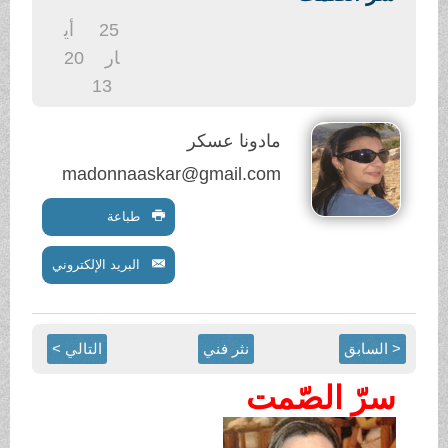
.
25
أي
ار
20
13
مادونا عسكر
madonnaaskar@gmail.com
طباعة
البريد الإلكتروني
< السابق
نثر فني
التالي >
سرّ الصّمت