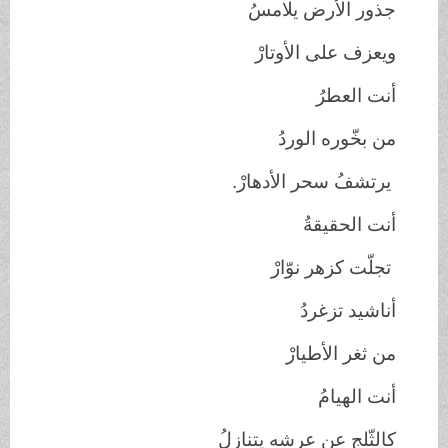
جذور الأرض يلامسُ
ويعزف على الأوتارْ
أنت العطرُ
من بخّوره الوردُ
يرتشفُ سحر الأدهارْ.
أنت الحقيقةُ
تجلّت كزهر نوّارْ
أناشيد تزغردُ
من ثغر الأطيارْ
أنت الهيامُ
كالثّلج عن عرشه يتنازلُ