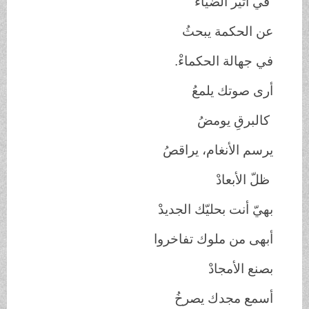
في أثير الضّياءْ
عن الحكمة يبحثُ
في جهالة الحكماءْ.
أرى صوتك يلمعُ
كالبرقِ يومضُ
يرسم الأنغام، يراقصُ
ظلّ الأبعادْ
بهيّ أنت بحليّك الجديدْ
أبهى من ملوك تفاخروا
بصنع الأمجادْ
أسمع مجدك يصرخُ