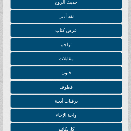
حديث الروح
نقد أدبي
عرض كتاب
تراجم
مقابلات
فنون
قطوف
برقيات أدبية
واحة الإخاء
كاريكاتير