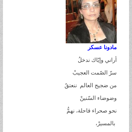
مادونا عسكر
أراني وإيّاك ندخلُ
سرّ الصّمت العجيبْ
من ضجيج العالم ننعتقُ
وضوضاء السّنينْ
نحو صحراء قاحلة، نهمُّ
بالمسيرْ،