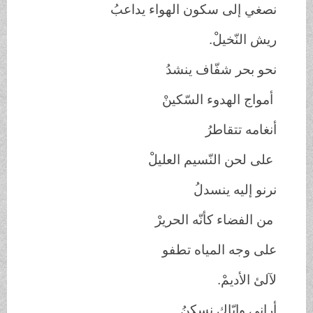
نصغي إلى سكون الهواء يداعبُ
ريش النّخيلْ.
نحو بحر شفّاف ينشدُ
أمواج الهدوء السّكينْ
أنغامه تتقاطرُ
على لحن النّسيم العليلْ
نرنو إليه ينسدلُ
من الفضاء كأنّه الحريرْ
على وجه المياه تطفو
لآلئ الأديمْ.
أراني وإيّاك نسكنُ