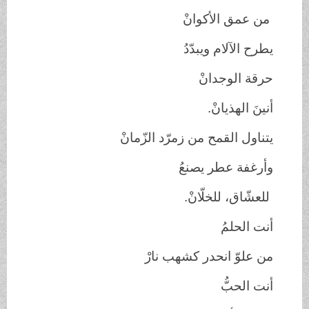
من عمق الأكوانْ
يطرح الآلام ويبدّدُ
حرقة الوجدانْ
أنينَ الهذيانْ.
يتناول القمح من زمرّد الزّمانْ
وأرغفة عطر يصنعُ
للعشّاق، للخلّانْ.
أنت الحلمُ
من علوّ انحدر كشهب نارْ
أنت الحبُّ