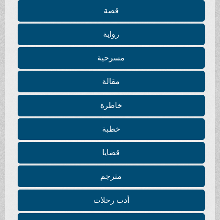
قصة
رواية
مسرحية
مقالة
خاطرة
خطبة
قضايا
مترجم
أدب رحلات