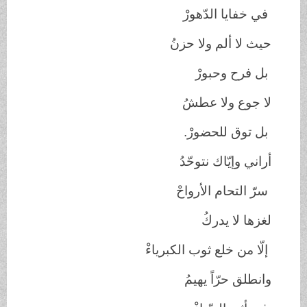
في خفايا الدّهورْ
حيث لا ألم ولا حزنُ
بل فرح وحبورْ
لا جوع ولا عطشُ
بل توق للحضورْ.
أراني وإيّاك نتوحّدُ
سرّ التحام الأرواحْ
لغزها لا يدركُ
إلّا من خلع ثوب الكبرياءْ
وانطلق حرّاً يهيمُ