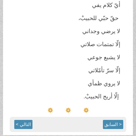
أيّ كلام يفي
حقّ حبّي للحبيبْ،
لا يرضي وجداني
إلّا تمتمات صلاتي
لا يشبع جوعي
إلّا سرّ تأمّلاتي
لا يروي ظمأي
إلّا أريج الحبيبْ.
< السابق
التالي >