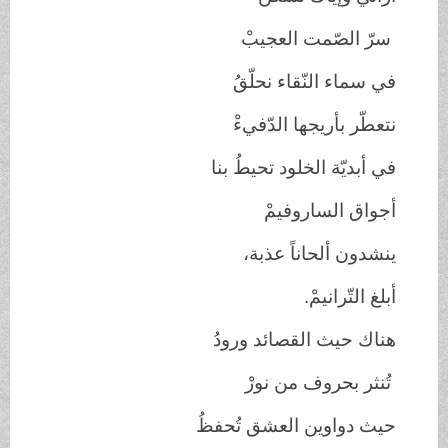
سرّ الصّمت العجيبْ
في سماء النّقاء نحلّقُ
نتعطّر بأريجها الدّفيءْ
في أبديّة الخلود تحيطُ بنا
أجواق الساروفيمْ
ينشدون ألحاناً عذبة
،
أبلغ التّرانيمْ.
هناك حيث القصائد ورودُ
تُنثر بحروف من نورْ
حيث دواوين العشق تُحفظُ