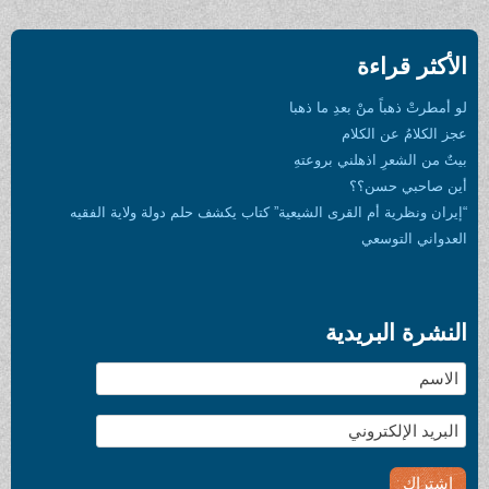
الأكثر قراءة
لو أمطرتْ ذهباً منْ بعدِ ما ذهبا
عجز الكلامُ عن الكلام
بيتٌ من الشعرِ اذهلني بروعتهِ
أين صاحبي حسن؟؟
“إيران ونظرية أم القرى الشيعية” كتاب يكشف حلم دولة ولاية الفقيه
العدواني التوسعي
النشرة البريدية