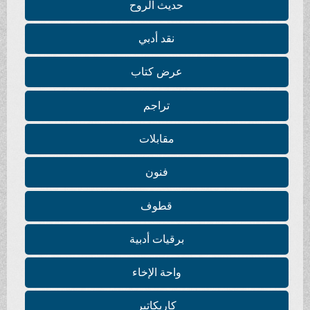
حديث الروح
نقد أدبي
عرض كتاب
تراجم
مقابلات
فنون
قطوف
برقيات أدبية
واحة الإخاء
كاريكاتير