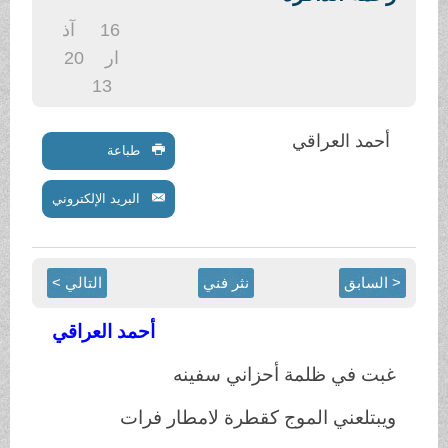
.
16
آذ
ار
20
13
أحمد العراقي
طباعة
البريد الإلكتروني
< السابق
نثر فني
التالي >
أحمد العراقي
غبت في ظلمة أحزاني سفينه
ويبتلعني الموج كقطرة لامطار فرات