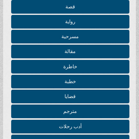
قصة
رواية
مسرحية
مقالة
خاطرة
خطبة
قضايا
مترجم
أدب رحلات