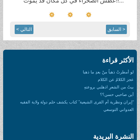
!!...
عطش الصحراء في كل مكان قد يموت
< السابق
التالي >
الأكثر قراءة
لو أمطرتْ ذهباً منْ بعدِ ما ذهبا
عجز الكلامُ عن الكلام
بيتٌ من الشعرِ اذهلني بروعتهِ
أين صاحبي حسن؟؟
“إيران ونظرية أم القرى الشيعية” كتاب يكشف حلم دولة ولاية الفقيه
العدواني التوسعي
النشرة البريدية