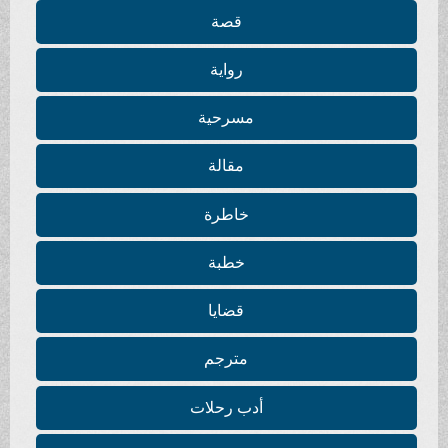
قصة
رواية
مسرحية
مقالة
خاطرة
خطبة
قضايا
مترجم
أدب رحلات