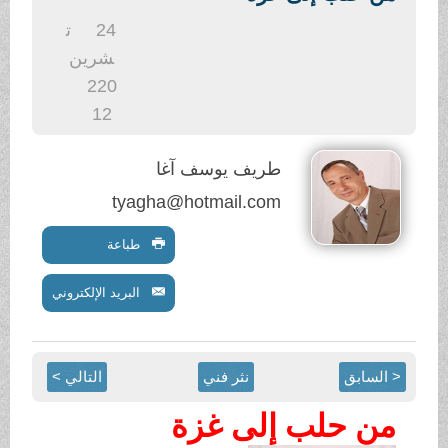
.
24
ت
شرين
2
20
12
طريف يوسف آغا
tyagha@hotmail.com
طباعة
البريد الإلكتروني
< السابق
نثر فني
التالي >
من حلب إلى غزة