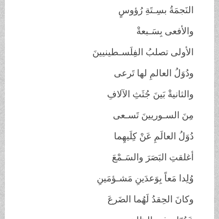
النَجمَةُ بسِـتَةِ رُؤوسٍ
والأفعى بِسَـبعةْ
الأولى تصلبُ الفِلَسـطينيينَ
ودُوَلُ العالمِ لها تَرعى
والثانيةْ بَينَ جُثَثِ الآلافِ
مِنَ السـوريينَ تَسـعى
دُوَلُ العالَمِ عَنْ كِلَيهِما
أغلقتِ البَصَرَ والسَـمْعَ
وُلِدا مَعاً بِوَعدَينِ مَشـؤمَينِ
وكانَ الحِقدُ لَهُما الضَرعَ