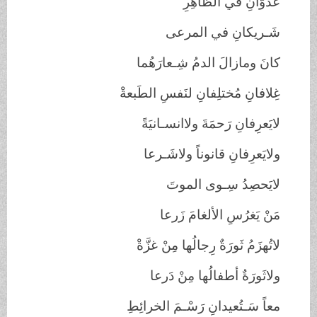
عَدُوّانِ في الظاهِرِ
شَـريكانِ في المرعى
كانَ ومازالَ الدمُ شِـعارَهُما
غِلافانِ مُختلِفانِ لنَفسِ الطَبعةْ
لايَعرِفانِ رَحمَةَ ولاانسـانيَةً
ولايَعرِفانِ قانوناً ولاشَـرعا
لايَحصِدُ سِـوى الموتَ
مَنْ يَغرُسِ الألغامَ زَرعا
لاتُهزَمُ ثَورَةٌ رِجالُها مِنْ غزَّةْ
ولاثَورَةٌ أطفالُها مِنْ دَرعا
معاً سَـتُعيدانِ رَسْـمَ الخرائِطِ