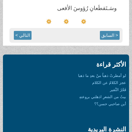
وسَـتَقطَعانِ رُؤوسَ الأفعى
< السابق
التالي >
الأكثر قراءة
لو أمطرتْ ذهباً منْ بعدِ ما ذهبا
عجز الكلامُ عن الكلام
فَجْرُ النَّفير
بيتٌ من الشعرِ اذهلني بروعتهِ
أين صاحبي حسن؟؟
النشرة البريدية