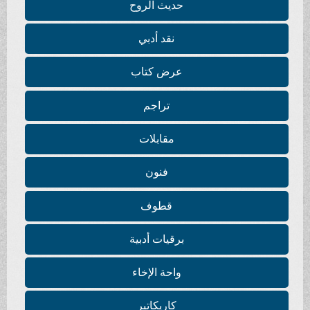
حديث الروح
نقد أدبي
عرض كتاب
تراجم
مقابلات
فنون
قطوف
برقيات أدبية
واحة الإخاء
كاريكاتير