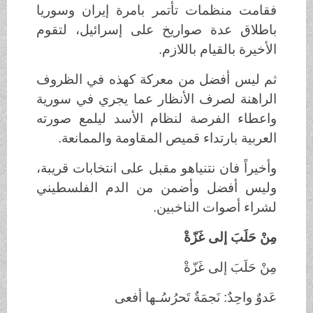
فقامت منظمات تأتمر بامرة إيران وسوريا
باطلاق عدة صواريخ على إسرائيل، لتقوم
الأخيرة بالقيام باللازم.
ثم ليس أفضل من معركة كهذه في الظروف
الراهنة لصرف الأنظار عما يجري في سورية
واعطاء الفرصة لنظام الأسد ليلمع صورته
العربية بارتداء قميص المقاومة والممانعة.
وأخيراً فان نتنياهو مقبل على انتخابات قريبة،
وليس أفضل وأضمن من الدم الفلسطيني
لشراء أصوات الناخبين.
مِنْ حَلَبَ إلى غَزّةْ
مِنْ حَلَبَ إلى غَزّةْ
عَدوٌ واحِدٌ: نَجمَةٌ تَحرُسُـها أفعى