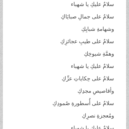
سلامٌ عليكِ يا شهباء
سلامٌ على جمالِ صبايَاكِ
وشهامةِ شبابِكِ
سلامٌ على طيبِ عجائزِكِ
وهمَّةِ شيوخِكِ
سلامٌ عليكِ يا شهباء
سلامٌ على حِكاياتِ عزِّكِ
وأقاصيصِ مجدِكِ
سلامٌ على أُسطورةِ صُمودِكِ
ومُعجزةِ نصرِكِ
سلامٌ عليكِ يا شهباء