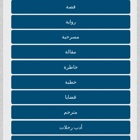
قصة
رواية
مسرحية
مقالة
خاطرة
خطبة
قضايا
مترجم
أدب رحلات