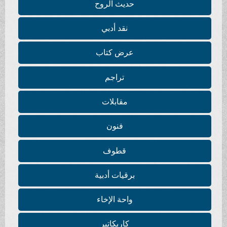
حديث الروح
نقد أدبي
عرض كتاب
تراجم
مقابلات
فنون
قطوف
برقيات أدبية
واحة الإخاء
كاريكاتير