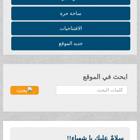
ساحة حرة
الافتتاحيات
جديد الموقع
ابحث في الموقع
ا
ل
ب
ح
ث
.
.
سلامٌ عليكِ يا شهباء!!