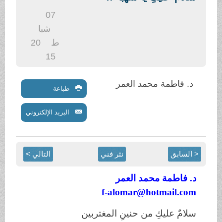
.
07
شبا
ط
20
15
د. فاطمة محمد العمر
طباعة
البريد الإلكتروني
< السابق
نثر فني
التالي >
د. فاطمة محمد العمر
f-alomar@hotmail.com
سلامٌ عليكِ من حنينِ المغتربين