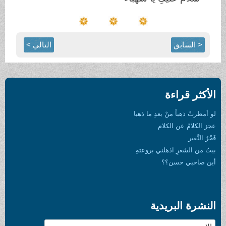
< السابق
التالي >
الأكثر قراءة
لو أمطرتْ ذهباً منْ بعدِ ما ذهبا
عجز الكلامُ عن الكلام
فَجْرُ النَّفير
بيتٌ من الشعرِ اذهلني بروعتهِ
أين صاحبي حسن؟؟
النشرة البريدية