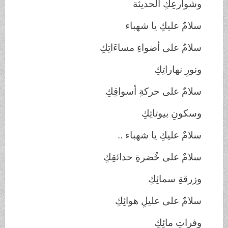
وشوارعِكِ الحديثة
سلامٌ عليكِ يا شهباء
سلامٌ على أضواءِ مساءَاتِكِ
ونورِ نهاراتِكِ
سلامٌ على حركةِ أسواقِكِ
وسكونِ بيوتاتِكِ
سلامٌ عليكِ يا شهباء ..
سلامٌ على خُضرةِ حدائقِكِ
وزرقةِ سمائِكِ
سلامٌ على عليلِ هوائِكِ
وفراتِ مائِكِ