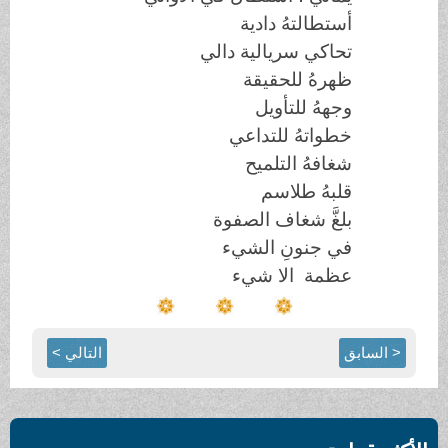
أستطالتهُ دادية
تحاكي سريالية دالي
ظهرهُ للحقيقة
وجههُ للتأويل
خطواتهُ للتداعي
شغافهُ التلميح
قلبهُ طلاسم
بلغَّ شغاف الصفوة
في جنونِ الشيء
عظمة الا شيء
< السابق
التالي >