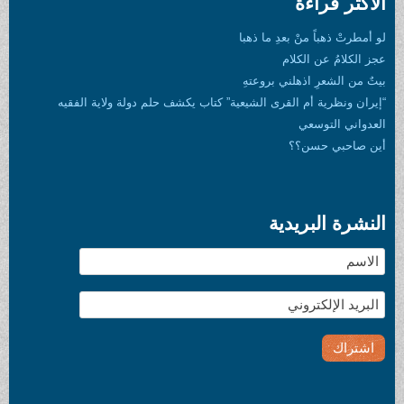
الأكثر قراءة
لو أمطرتْ ذهباً منْ بعدِ ما ذهبا
عجز الكلامُ عن الكلام
بيتٌ من الشعرِ اذهلني بروعتهِ
“إيران ونظرية أم القرى الشيعية” كتاب يكشف حلم دولة ولاية الفقيه
العدواني التوسعي
أين صاحبي حسن؟؟
النشرة البريدية