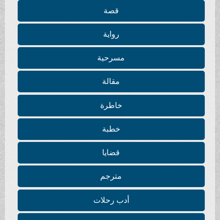
قصة
رواية
مسرحية
مقالة
خاطرة
خطبة
قضايا
مترجم
أدب رحلات