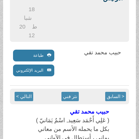
.
18
شبا
ط
20
12
حبيب محمد تقي
طباعة
البريد الإلكتروني
< السابق
نثر فني
التالي >
حبيب محمد تقي
(
عَلِي أَحْمَد سَعِيد, اسْمٌ يَمَانيّ
)
بكل ما يحمله الأسم من معاني
يماني ، أستطال في الآواني