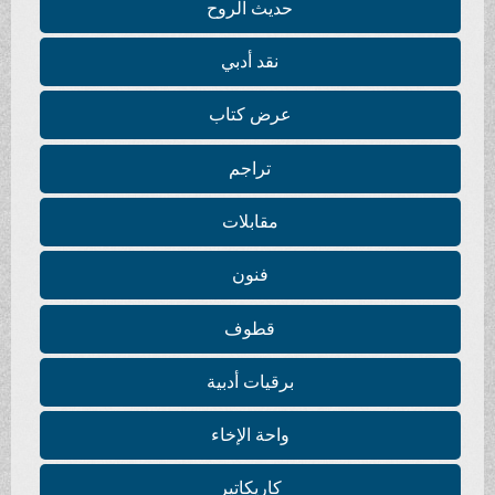
حديث الروح
نقد أدبي
عرض كتاب
تراجم
مقابلات
فنون
قطوف
برقيات أدبية
واحة الإخاء
كاريكاتير