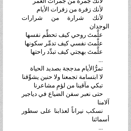
لأنك جمرة من جمرات العمر
لأنك زفرة من زفرات الأيام
لأنك شرارة من شرارات
الوجدان
علَّمتَ روحي كيف تحطِّم نفسها
علَّمتَ نفسي كيف تدمِّر سكونها
علَّمتَ بهجتي كيف تبدِّد راحتها
...
تمرُّالأيام مدججة بصديد الحياة
لا ابتسامة تجمعنا ولا حنين يشوِّقنا
تبكي مآقينا من لؤمِ مشاعرنا
حتى نعبر سفن الضياع في دياجير
آلامنا
نسكب نيراناً لعذابنا على سطور
أسمائنا
...