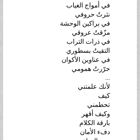
في أمواج الغياب
نثرتُ حروفي
في براكين الوحشة
مزّقتُ عروقي
في ذرات التراب
التقيتُ بسطوري
في عناوين الأكوان
حرّرتُ همومي
...
لأنك علمتني
كيف
تحطمني
وكيف أقهر
بارقة الكلام
دفء الأمان