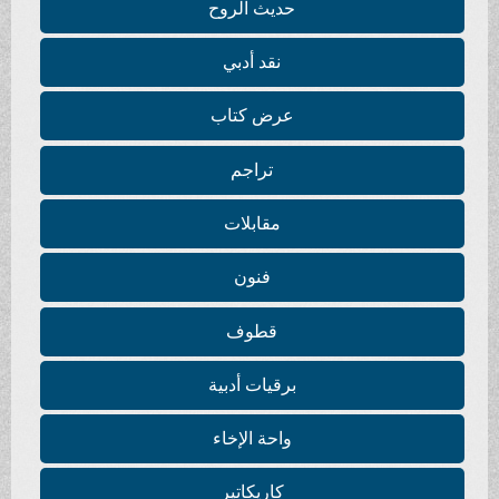
حديث الروح
نقد أدبي
عرض كتاب
تراجم
مقابلات
فنون
قطوف
برقيات أدبية
واحة الإخاء
كاريكاتير