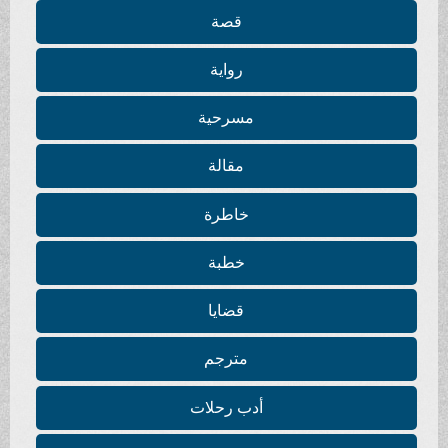
قصة
رواية
مسرحية
مقالة
خاطرة
خطبة
قضايا
مترجم
أدب رحلات