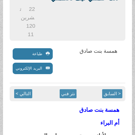
.
22
ت
شرين
1
20
11
همسة بنت صادق
طباعة
البريد الإلكتروني
< السابق
نثر فني
التالي >
همسة بنت صادق
أم البراء