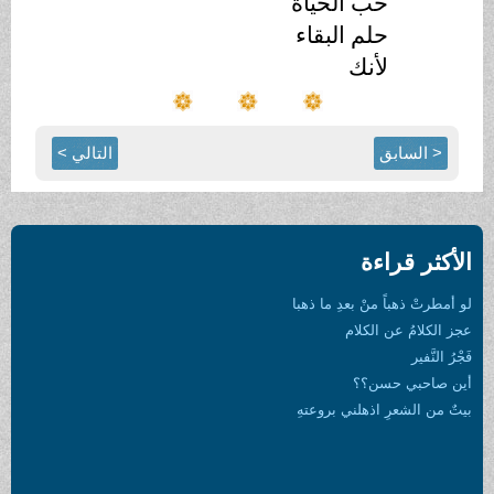
حب الحياة
حلم البقاء
لأنك
< السابق
التالي >
الأكثر قراءة
لو أمطرتْ ذهباً منْ بعدِ ما ذهبا
عجز الكلامُ عن الكلام
فَجْرُ النَّفير
أين صاحبي حسن؟؟
بيتٌ من الشعرِ اذهلني بروعتهِ