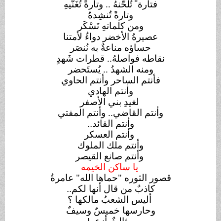
فتارة ً تُلَحّنهُ .. وتارةً تُغَنّيهِ
وتارةً تٌنشِدهُ
ومن كلماتهِ تَسْكَر
عصيرهُ الأخضر دواءٌ لأمتنا
حساؤه مناعةٌ به نُنصَر
نقاطه فواصلهُ.. قطرات شَهدٍ
ومنه الشهدُ .. يُستَحضر
فأنتم الساحر وأنتم الحاوي
وأنتم الهادي
لغيدِ بني الأصفر
وأنتم القاضي.. وأنتم المفتي
وأنتم القائد
..
وأنتم العسكر
وأنتم ملك الملوك
وأنتم صانع القيصر
يا ساكن الخيمه
قصور الثوره "حماها الله" عامرةٌ
كاذبٌ من قال أنها لكم
..
أليس الشعبُ مالكها ؟
وحارسها خميسٌ وسيفٌ