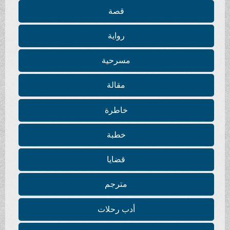
قصة
رواية
مسرحية
مقالة
خاطرة
خطبة
قضايا
مترجم
أدب رحلات