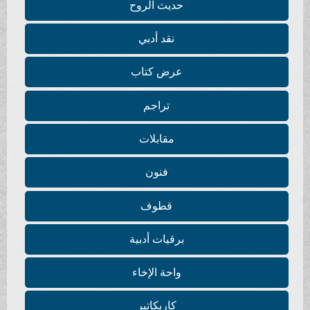
حديث الروح
نقد أدبي
عرض كتاب
تراجم
مقابلات
فنون
قطوف
برقيات أدبية
واحة الإخاء
كاريكاتير