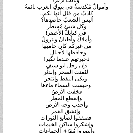
وثالثٌ أزعر
!
وأموالٌ مُكَدسةٌ في بنوكِ الغرب نائمةٌ
كاذبٌ من قال أنها لكم
..
أليس الشعبُ حاصدها؟
وكل شيئٍ مُسطَّر
في كتابك الأخضر
!
وأملاكٌ وأطيانٌ وبترولٌ
من غيركم كان حاميها
وحافظها لأجيالٍ
..
ذخيرتهم عندما تكبر
!
فإن رحل ابو سيفٍ
لتَفتت الصخر وإندثر
وبكى النفط وإنتحر
وحبست السماء ماءها
فجَفَت الأرضُ
وإنقطع المطر
وأجدب وجه الأرض
وإنشق القمر
فصفقوا لصانع الثورات
وإشكروا ساكن الخيمات
وإنصروا مُفَرّق الجماعات