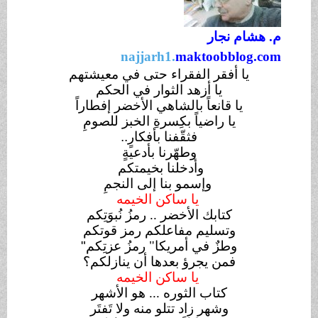
م. هشام نجار
najjarh1.
maktoobblog
.com
يا أفقر الفقراء حتى في معيشتهم
يا أزهد الثوار في الحكم
يا قانعاً بالشاهي الأخضر إفطاراً
يا راضياً بكِسرةِ الخبز للصومِ
فثقّفنا بأفكارٍ
..
وطهّرنا بأدعيةٍ
وأدخلنا بخيمتكم
وإسمو بنا إلى النجمِ
يا ساكن الخيمه
كتابك الأخضر .. رمزُ نُبوَتِكم
وتسليم مفاعلكم رمز قوتكم
وطزٌ في أمريكا" رمزُ عزتِكم
"
فمن يجرؤ بعدها أن ينازلكم؟
يا ساكن الخيمه
كتاب الثوره ... هو الأشهر
وشهر زاد تتلو منه ولا تَفتَر