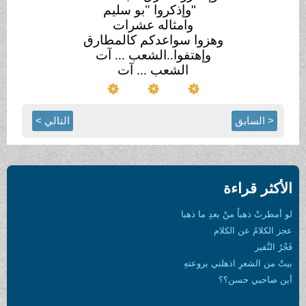
"
وإذكروا "بو سليم
وامثاله عشرات
وهزوا سواعدكم كالمطارق
وإهتفوا..الشعب ... آت
الشعب ... آت
< السابق
التالي >
الأكثر قراءة
لو أمطرتْ ذهباً منْ بعدِ ما ذهبا
عجز الكلامُ عن الكلام
فَجْرُ النَّفير
بيتٌ من الشعرِ اذهلني بروعتهِ
أين صاحبي حسن؟؟