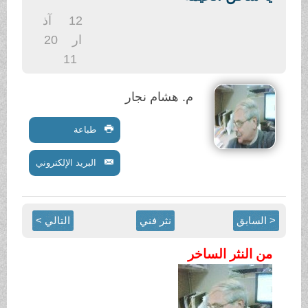
.
12
آذ
ار
20
11
م. هشام نجار
طباعة
البريد الإلكتروني
< السابق
نثر فني
التالي >
من النثر الساخر