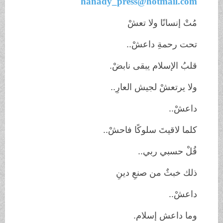
hanady_press@hotmail.com
مُتْ إنسانًا ولا تعشْ
تحت رحمةِ داعشْ
..
قلبُ الإسلام يبقى نابضْ
.
ولا يرتعشْ لجيش العارِ
..
داعشْ
..
كلما لاقيتَ سلوكًا فاحشْ
..
قُلْ حسبي ربي
..
ذلك خبثٌ من صنعِ دينِ
داعشْ
..
وما داعش إسلام
.