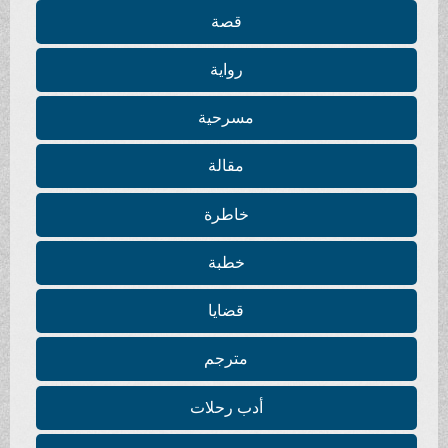
قصة
رواية
مسرحية
مقالة
خاطرة
خطبة
قضايا
مترجم
أدب رحلات