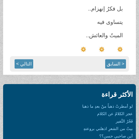
بل فكرُ إنهزام
..
يتساوى فيه
الميتُ والعائش
..
< السابق
التالي >
الأكثر قراءة
لو أمطرتْ ذهباً منْ بعدِ ما ذهبا
عجز الكلامُ عن الكلام
فَجْرُ النَّفير
بيتٌ من الشعرِ اذهلني بروعتهِ
أين صاحبي حسن؟؟