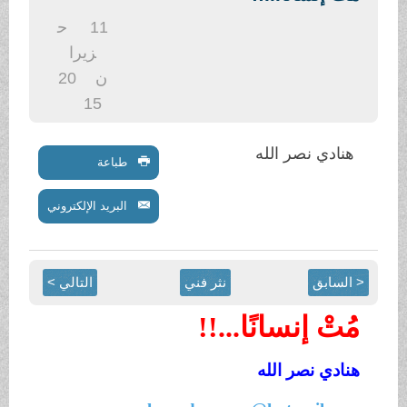
.
11
ح
زيرا
ن
20
15
هنادي نصر الله
طباعة
البريد الإلكتروني
< السابق
نثر فني
التالي >
مُتْ إنسانًا...!!
هنادي نصر الله