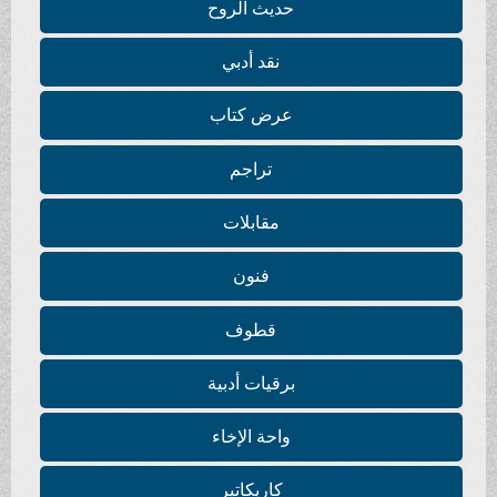
حديث الروح
نقد أدبي
عرض كتاب
تراجم
مقابلات
فنون
قطوف
برقيات أدبية
واحة الإخاء
كاريكاتير