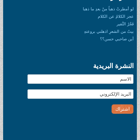
لو أمطرتْ ذهباً منْ بعدِ ما ذهبا
عجز الكلامُ عن الكلام
فَجْرُ النَّفير
بيتٌ من الشعرِ اذهلني بروعتهِ
أين صاحبي حسن؟؟
النشرة البريدية