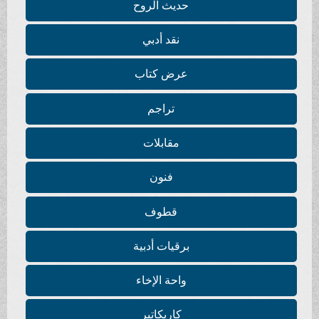
حديث الروح
نقد أدبي
عرض كتاب
تراجم
مقابلات
فنون
قطوف
برقيات أدبية
واحة الإخاء
كاريكاتير