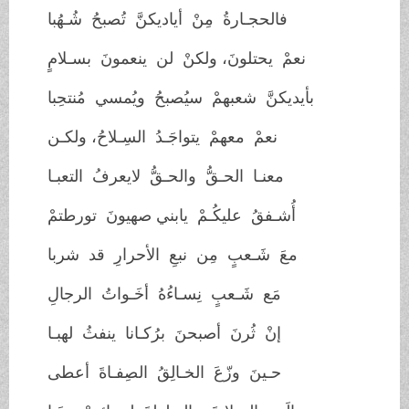
فالحجـارةُ مِنْ أياديكنَّ تُصبحُ شُـهُبا
نعمْ يحتلونَ، ولكنْ لن ينعمونَ بسـلامٍ
بأيديكنَّ شعبهمْ سيُصبحُ ويُمسي مُنتحِبا
نعمْ معهمْ يتواجَـدُ السِـلاحُ، ولكـن
معنـا الحـقُّ والحـقُّ لايعرفُ التعبـا
أُشـفقُ عليكُـمْ يابني صهيونَ تورطتمْ
معَ شَـعبٍ مِن نبعِ الأحرارِ قد شربا
مَع شَـعبٍ نِسـاءُهُ أخَـواتُ الرجالِ
إنْ ثُرنَ أصبحنَ برُكـانا ينفثُ لهبـا
حـينَ وزّعَ الخـالِقُ الصِفـاةَ أعطى