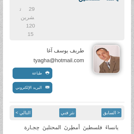
.
29
ت
شرين
1
20
15
طريف يوسف آغا
tyagha@hotmail.com
طباعة
البريد الإلكتروني
< السابق
نثر فني
التالي >
يانساءَ فلسطينَ أمطِرنَ المحتلينَ حِجـارة