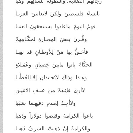
رجالَهم الصَلابةَ، والبطولةَ لنسائِهمْ وهَبا
يانساءَ فلسطينَ ولكن لاتعاتبنَ العربـا
فهمُ اليومَ ماعادوا يسـتحقونَ العتبـا
وفِّـرنَ بعضَ الحِجـارةِ لحكّـامِهمْ
فأحَـقُّ بها مَنْ لِلأوطـانِ قد نهبـا
الحكّامُ باتوا مابينَ خِصيانٍ وعُمَـلاءٍ
وهَـذا وذاكَ لايُجـيدانِ إلا الخُطُبـا
لاأرى فائِـدةً مِن علـفِ الاثنيـنِ
ولاأجِـدُ لِعَـدمِ دفنِهِـما سَـبَبا
باعوا الكرامةَ وقبضوا دولاراً وذَهبا
والكرامةُ إنْ ذهبتْ، الشرفُ ذَهبـا