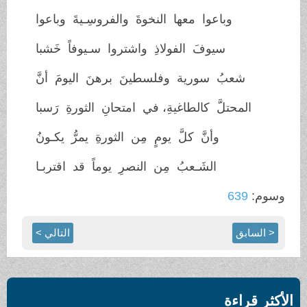
وباعوا معها النخوةَ والفروسِـيةَ وباعوا
سيوفَ الفولاذِ واشتروا سـيوفاً خَشبا
شعبُ سورية وفلسطينَ برهنَ اليومَ أنَّ
المحتلَّ كالطاغيةِ، في امتحانِ الثورةِ رَسبا
وأنَّ كلَّ يومٍ مِن الثورةِ يمرُّ يكـونُ
الشَـعبُ مِن النصرِ يوماً قد اقتربـا
وسوم:
639
< السابق
التالي >
الأكثر قراءة