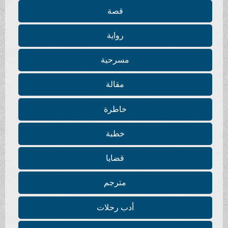
قصة
رواية
مسرحية
مقالة
خاطرة
خطبة
قضايا
مترجم
أدب رحلات