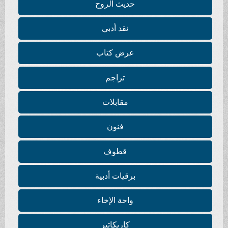
حديث الروح
نقد أدبي
عرض كتاب
تراجم
مقابلات
فنون
قطوف
برقيات أدبية
واحة الإخاء
كاريكاتير