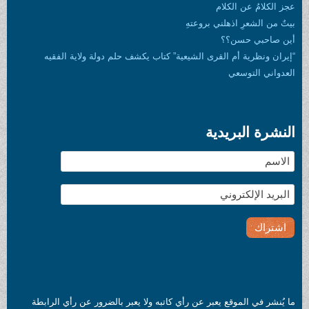
عجز الكلامُ عن الكلام
بيتٌ من الشعرِ اذهلني بروعتهِ
أين صاحبي حسن؟؟
“إيران ونظرية أم القرى الشيعية” كتاب يكشف حلم دولة ولاية الفقيه
العدواني التوسعي
النشرة البريدية
ما يُنشر في الموقع يعبر عن رأي كاتبه ولا يعبر بالضرور عن رأي الرابطة