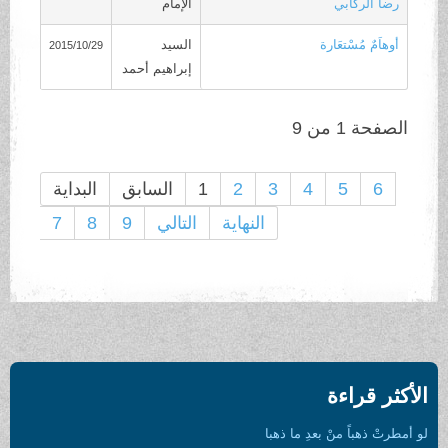
رضا الركابي
الإمام
أوهاَمٌ مُسْتعَارة
السيد
2015/10/29
إبراهيم أحمد
الصفحة 1 من 9
6
5
4
3
2
1
السابق
البداية
النهاية
التالي
9
8
7
الأكثر قراءة
لو أمطرتْ ذهباً منْ بعدِ ما ذهبا