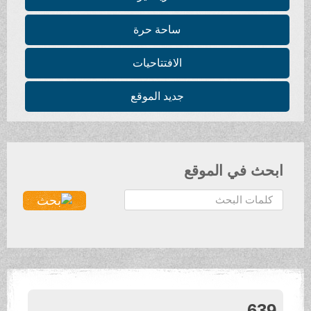
ساحة حرة
الافتتاحيات
جديد الموقع
ابحث في الموقع
ا
ل
ب
ح
ث
.
.
639