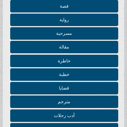
قصة
رواية
مسرحية
مقالة
خاطرة
خطبة
قضايا
مترجم
أدب رحلات