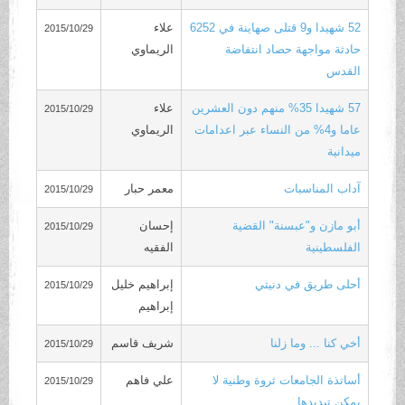
52 شهيدا و9 قتلى صهاينة في 6252
علاء
2015/10/29
حادثة مواجهة حصاد انتفاضة
الريماوي
القدس
57 شهيدا 35% منهم دون العشرين
علاء
2015/10/29
عاما و4% من النساء عبر اعدامات
الريماوي
ميدانية
آداب المناسبات
معمر حبار
2015/10/29
أبو مازن و"عبسنة" القضية
إحسان
2015/10/29
الفلسطينية
الفقيه
أحلى طريق في دنيتي
إبراهيم خليل
2015/10/29
إبراهيم
أخي كنا ... وما زلنا
شريف قاسم
2015/10/29
أساتذة الجامعات ثروة وطنية لا
علي فاهم
2015/10/29
يمكن تبديدها