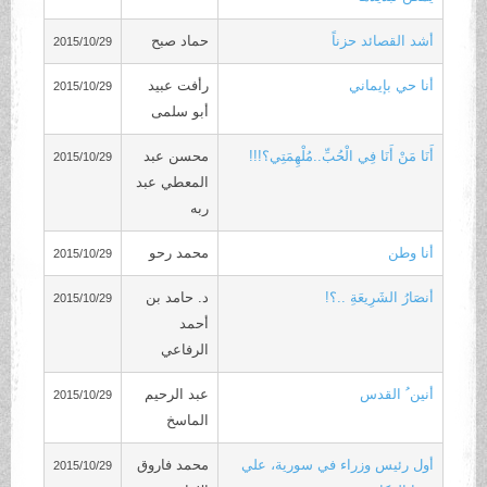
أشد القصائد حزناً
حماد صبح
2015/10/29
أنا حي بإيماني
رأفت عبيد
2015/10/29
أبو سلمى
أَنَا مَنْ أَنَا فِي الْحُبِّ..مُلْهِمَتِي؟!!!
محسن عبد
2015/10/29
المعطي عبد
ربه
أنا وطن
محمد رحو
2015/10/29
أنصَارُ الشَرِيعَةِ ..؟!
د. حامد بن
2015/10/29
أحمد
الرفاعي
أنين ُ القدس
عبد الرحيم
2015/10/29
الماسخ
أول رئيس وزراء في سورية، علي
محمد فاروق
2015/10/29