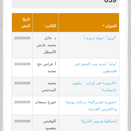
.
تاريخ
العنوان
الكاتب:
النشر
"كيري"، جولة ثرثرة !
د. عادل
2015/10/29
محمد عايش
الأسطل
"وعد" جديد بيت الشعر في
أ. فراس حج
2015/10/29
فلسطين
محمد
«البدون» في إيران… مليون
محمد
2015/10/29
«إنسان»!
المذحجي
«سورية فيديرالية» برعاية روسيا
جورج سمعان
2015/10/29
و«الحرس القديم»
(نتنياهو) وتزوير التاريخ!
كلوفيس
2015/10/29
مقصود