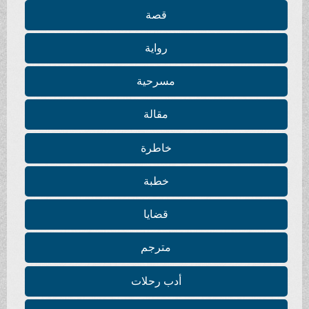
قصة
رواية
مسرحية
مقالة
خاطرة
خطبة
قضايا
مترجم
أدب رحلات