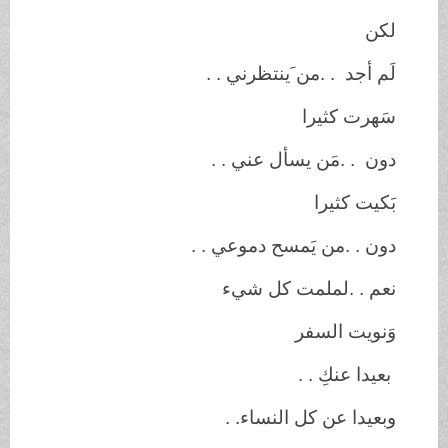
لكن
لَم أجد
. .
من َينتظرني
. .
سَهرت كثيرا
دون
. .
مَن يسأل عني
. .
بَكيت كثيرا
دون
. .
من يَمسح دموعي
. .
نعم
. .
لملمت كل شيء
وَنويت السفر
بعيدا عنكِ
. .
وبعيدا عن كل النساء
. .