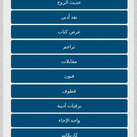
حديث الروح
نقد أدبي
عرض كتاب
تراجم
مقابلات
فنون
قطوف
برقيات أدبية
واحة الإخاء
كاريكاتير