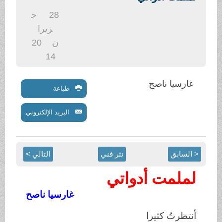
.
28
ح
زيرا
ن
20
14
غارسيا ناصح
طباعة
البريد الإلكتروني
< السابق
نثر فني
التالي >
لملمت أدواتي
غارسيا ناصح
أنتظرتُ كثيرا