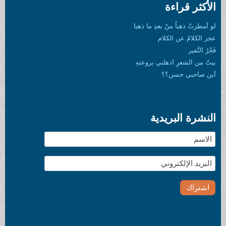
الأكثر قراءة
لو أمطرتْ ذهباً منْ بعدِ ما ذهبا
عجز الكلامُ عن الكلام
فَجْرُ النَّفير
بيتٌ من الشعرِ اذهلني بروعتهِ
أين صاحبي حسن؟؟
النشرة البريدية