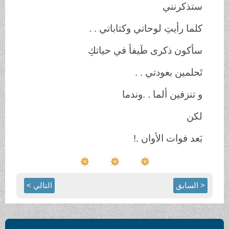
ستذكرنني
كلما رأيتِ لوحاتي وكتاباتي
. .
سأكون ذكرى طَيفأ في حياتكِ
تَحلمين بعودتي
. .
و
تنزفين ألما . .وندما
لكن
بَعد فوات الأوان
!.
< السابق
التالي >