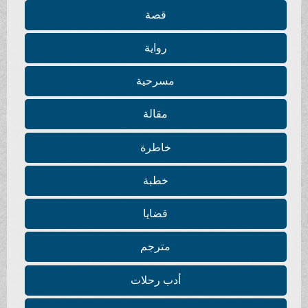
قصة
رواية
مسرحية
مقالة
خاطرة
خطبة
قضايا
مترجم
أدب رحلات