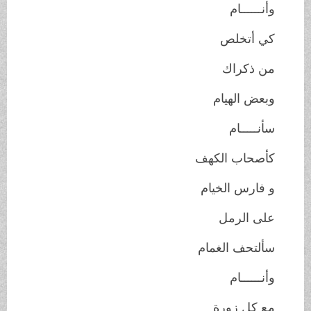
وأنــــــام
كي أتخلص
من ذكراك
وبعض الهيام
سأنـــــام
كأصحاب الكهف
و فارس الخيام
على الرمل
سألتحف الغمام
وأنــــــام
مع كل زورة