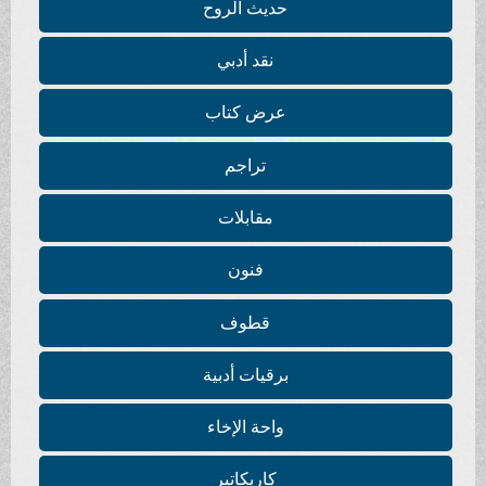
حديث الروح
نقد أدبي
عرض كتاب
تراجم
مقابلات
فنون
قطوف
برقيات أدبية
واحة الإخاء
كاريكاتير