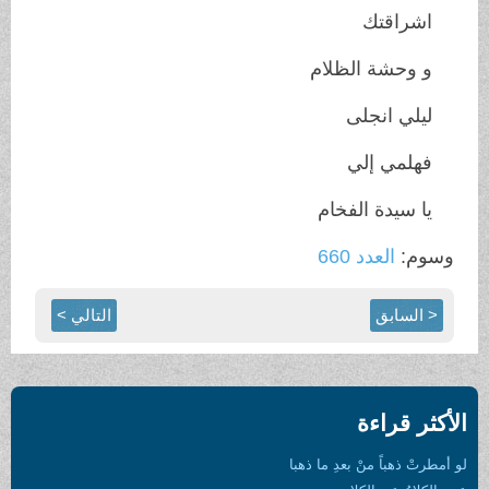
اشراقتك
و وحشة الظلام
ليلي انجلى
فهلمي إلي
يا سيدة الفخام
وسوم:
العدد 660
< السابق
التالي >
الأكثر قراءة
لو أمطرتْ ذهباً منْ بعدِ ما ذهبا