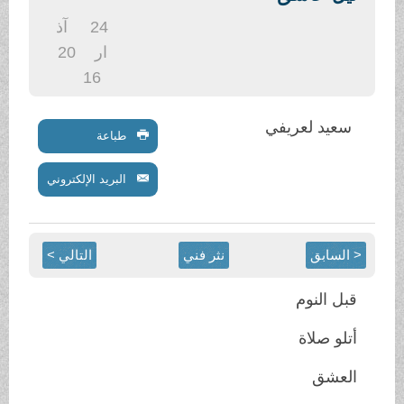
.
24
آذ
ار
20
16
سعيد لعريفي
طباعة
البريد الإلكتروني
< السابق
نثر فني
التالي >
قبل النوم
أتلو صلاة
العشق