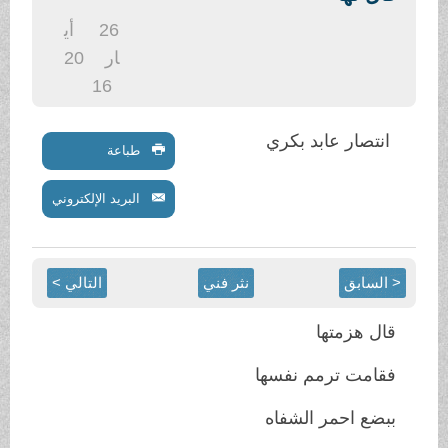
.
26
أي
ار
20
16
انتصار عابد بكري
طباعة
البريد الإلكتروني
< السابق
نثر فني
التالي >
قال هزمتها
فقامت ترمم نفسها
ببضع احمر الشفاه