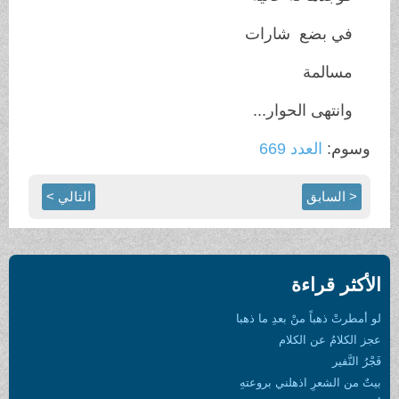
في بضع شارات
مسالمة
وانتهى الحوار...
وسوم:
العدد 669
< السابق
التالي >
الأكثر قراءة
لو أمطرتْ ذهباً منْ بعدِ ما ذهبا
عجز الكلامُ عن الكلام
فَجْرُ النَّفير
بيتٌ من الشعرِ اذهلني بروعتهِ