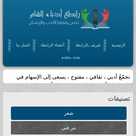
الرئيسية
تعريف بالرابطة
أعضاء الرابطة
اتصل بنا
بحث متقدم
تجمّعٌ أدبي ، ثقافي ، مفتوح ، يسعى إلى الإسهام في
بلورة رؤيا أدبية حضارية ، من خلال أدب سامٍ ملتزم
تصنيفات
شعر
نثر فني