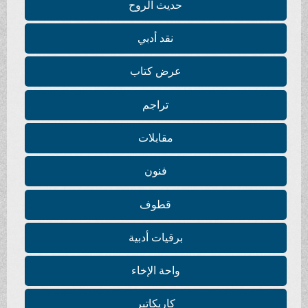
حديث الروح
نقد أدبي
عرض كتاب
تراجم
مقابلات
فنون
قطوف
برقيات أدبية
واحة الإخاء
كاريكاتير