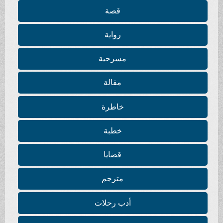
قصة
رواية
مسرحية
مقالة
خاطرة
خطبة
قضايا
مترجم
أدب رحلات