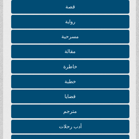
قصة
رواية
مسرحية
مقالة
خاطرة
خطبة
قضايا
مترجم
أدب رحلات