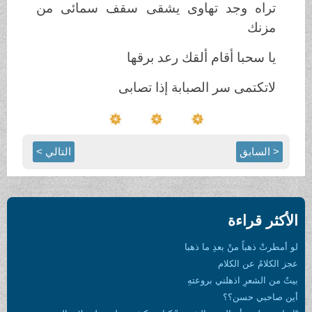
تراه وجد تهاوى يشقى سقف سمائى من
مزنك
يا سحبا أقام ألقك رعد برقها
لاتكتمى سر الصبابة إذا تصابى
< السابق
التالي >
الأكثر قراءة
لو أمطرتْ ذهباً منْ بعدِ ما ذهبا
عجز الكلامُ عن الكلام
بيتٌ من الشعرِ اذهلني بروعتهِ
أين صاحبي حسن؟؟