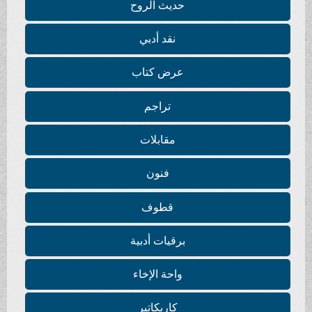
حديث الروح
نقد أدبي
عرض كتاب
تراجم
مقابلات
فنون
قطوف
برقيات أدبية
واحة الإخاء
كاريكاتير