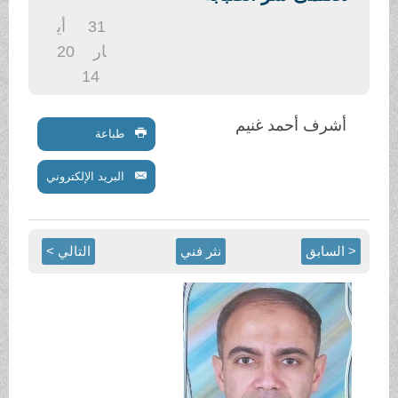
.
31
أي
ار
20
14
أشرف أحمد غنيم
طباعة
البريد الإلكتروني
< السابق
نثر فني
التالي >