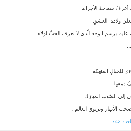
أعرفُ سماحةَ الأجراس
علن ولادة العشقِ
عليم برسمِ الوجه الّذي لا نعرف الحبَّ لولاه
..
ى للجبالِ المنهكة
ُ دمعها
إلى الصّوتِ المبارَكِ
صخب الأنهار ويرتوي العالم .
عدد 742