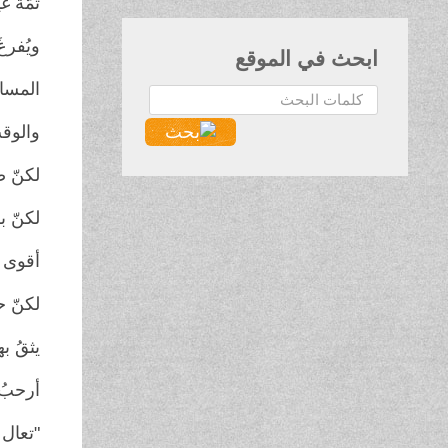
ثمّة غي
ويُفرغ
ابحث في الموقع
المسا
البحث...
والوقت
لكنّ ض
لكنّ ب
أقوى 
لكنّ ح
يثقُ ب
أرحبُ 
"تعال 