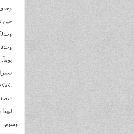
وحدي 
حين ت
وحدكَ 
وحدنا.
يوماً...
سنتراء
نكفكف
فتصغي 
ليهدأ 
وسوم:
ال