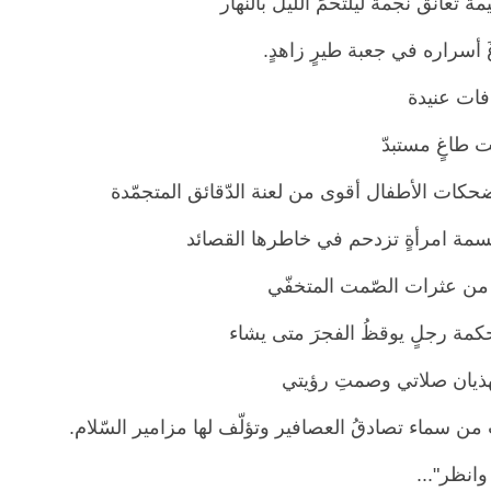
مة تعانق نجمةً ليلتحمَ اللّيل بالنّهار
َ أسراره في جعبة طيرٍ زاهدٍ.
فات عنيدة
 طاغٍ مستبدّ
حكات الأطفال أقوى من لعنة الدّقائق المتجمّدة
سمة امرأةٍ تزدحم في خاطرها القصائد
من عثرات الصّمت المتخفّي
كمة رجلٍ يوقظُ الفجرَ متى يشاء
هذيان صلاتي وصمتِ رؤيتي
من سماء تصادقُ العصافير وتؤلّف لها مزامير السّلام.
وانظر"...