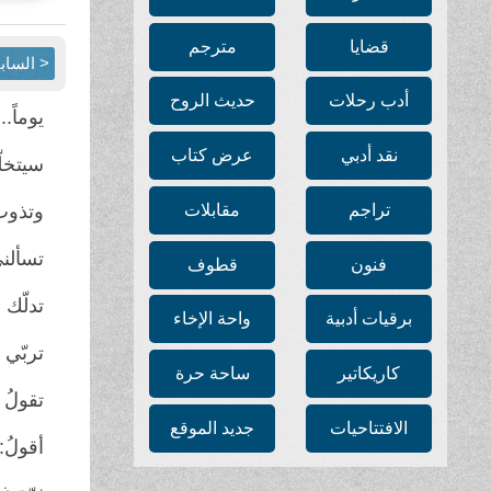
قضايا
مترجم
< الساب
أدب رحلات
حديث الروح
يوماً...
نقد أدبي
عرض كتاب
سيتخلّ
تراجم
مقابلات
وتذوب 
تسألن
فنون
قطوف
تدلّك 
برقيات أدبية
واحة الإخاء
تربّي 
كاريكاتير
ساحة حرة
تقولُ إ
الافتتاحيات
جديد الموقع
أقولُ: