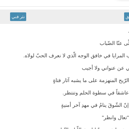
ق
نثر فني
ى عنّا الضّباب
المرايا في خافق الوجه الّذي لا نعرف الحبّ لولاه.
ي عن عنواني ولا أجيب
الرّيح المنهزمة على ما يشبه آثار فتاةٍ
عاشقاً في سطوة الحلم وتنتظر.
نّ الشّوقَ ينامُ في مهدِ آخر أمنيةٍ
"تعال وانظر"