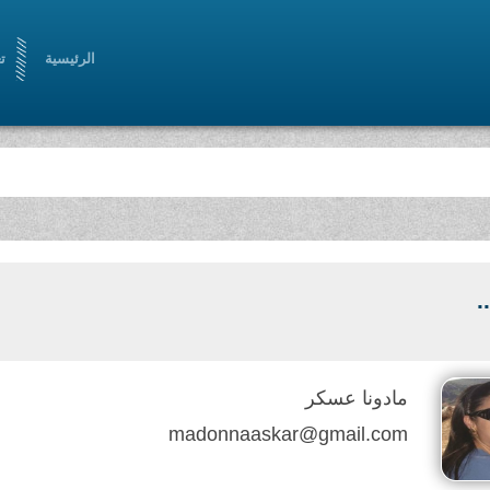
الرئيسية
ت
رة رؤيا أدبية حضارية ، من خلال أدب سامٍ ملتزم
.
مادونا عسكر
madonnaaskar@gmail.com