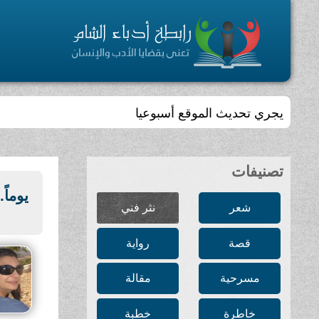
تجمّعٌ أدبي ، ثقافي ، مفتوح ، يسعى إلى الإسهام في بلو
تصنيفات
يوماً..
شعر
نثر فني
قصة
رواية
مسرحية
مقالة
خاطرة
خطبة