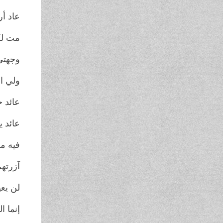
عاد أ
مت لك
وجهتي
ولي ا
عائد 
عائد ي
فيه م
آزرته
لن يعي
إنما ا