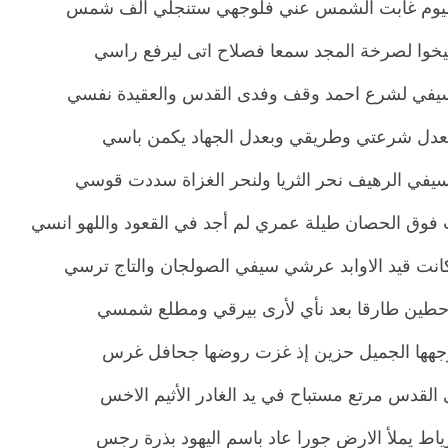
اليوم غابت الشمس عني فلوجهي ستنجلي ألف شمس
يخوا لصرخة المجد سمعا فصلاح اتى ليرفع راسي
يفي لشرع احمد وقف وفدى القدس والعقيدة نفسي
العدل شرعتي وطريقي وبعدل الجهاد يكمن باسي
يفي الرهيف نحر الثريا ولنحر الغزاة سددت قوسي
وق الحصان طيلة عمري لم أجد في القعود واللهو انسي
انت قيد الاوابد عرشي سيفي الصولجان والتاج ترسي
طين طارقا بعد نأي لأرى بيرقي ومطلع شمسي
وجهها الجميل حزين إذ غزت روضها جحافل غرس
القدس مرتع مستباح في يد الغادر الأثيم الاخس
ياط يملأ الارض جورا عاد باسم اليهود بذرة رجس