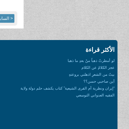
< الساب
الأكثر قراءة
لو أمطرتْ ذهباً منْ بعدِ ما ذهبا
عجز الكلامُ عن الكلام
بيتٌ من الشعرِ اذهلني بروعتهِ
أين صاحبي حسن؟؟
“إيران ونظرية أم القرى الشيعية” كتاب يكشف حلم دولة ولاية
الفقيه العدواني التوسعي