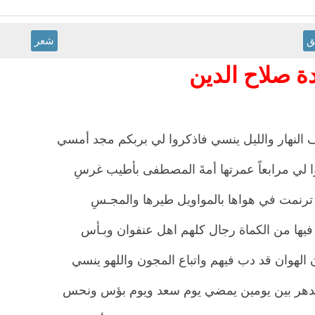
ق
شعر
ة صلاح الدين
 النهار والليل ينسي فاذكروا لي بربكم مجد أمسي
 لي مرابعاً عمرتها أمةَ المصطفى بأطيب غرسِ
ً ترنمت في هواها بالمواويل طيرها والمجـسِ
يها من الكماة رجال كلهم اهل عنفوان وبـأس
 الهوان قد دب فيهم واتباع المجون واللهو ينسي
الدهر بين يومين يمضي يوم سعد ويوم بؤس ونحس