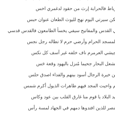
رياط فالحرابة إرث من حقود لدغمري اخس
ن سيرتي اليوم نهج لليوث الطعان عنوان حبس
 القدس والمفاتيح سيفي يخسأ الطامعون فالقدس قدسي
لمسجد الحرام وأرضي حرم لا تطاله رجل نجس
جيشي العرمرم ناف خلفه غير آسف كل نكس
شعل البحار جحيما مُنزل باليهود وقعة حَس
ن خيرة الرجال أسود بينهم والفداء اصدق حلس
م واحيت المجد فيهم طاهرات الذيول أكرم شمس
د البلاد يا قوم منا غارق القلب بين عود وكاس
لنصر للذين افتدوها دمهم في الجهاد لمسة رأس