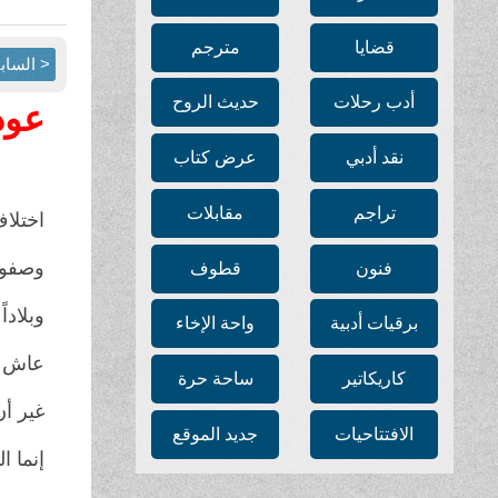
قضايا
مترجم
< الساب
أدب رحلات
حديث الروح
عود
نقد أدبي
عرض كتاب
تراجم
مقابلات
اختلاف
وصفوا
فنون
قطوف
وبلادا
برقيات أدبية
واحة الإخاء
عاش ف
كاريكاتير
ساحة حرة
غير أن
الافتتاحيات
جديد الموقع
إنما 