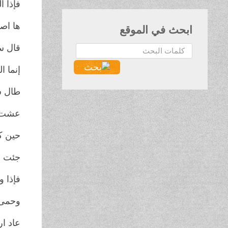
فإذا 
ها اص
ابحث في الموقع
قال س
البحث...
إنما 
طال س
عشت ف
حين ك
جئت ح
فإذا 
وحمى 
عاد ار