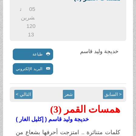
.
05
ت
شرين
1
20
13
خديجة وليد قاسم
طباعة
البريد الإلكتروني
< السابق
شعر
التالي >
همسات القمر (3)
خديجة وليد قاسم ( إكليل الغار )
كلمات متناثرة .. امتزجت أحرفها بشعاع من