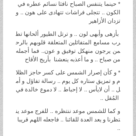
* حينما
يتنفس
الصباح
نافثا
نسائم
عطره
في
الكون
..
تتجلى
فراشات
تتهادى
على
هون
..
و
تزدان الأزاهير
بأزهى
وأبهى
لون
..
و
ترتل
الطيور
ألحانها
تط
رب
مسامع
المتفائلين
المتعلقة
قلوبهم
بالرح
من
يرجون
منهكل
توفيق
و
عون
..
فما أجمله
من صباح .. و ما أعذبه ينعشنا بأريج الأقاح
* و
كأن
إصرار
الشمس
على
كسر
حاجز
الظلا
م
و
تمزيق
ستاره
كل
يوم
..
رسالة
تفاؤل
و
أم
ل
..
أن
لايأس
..
لا
إحباط
..
لا
دموع
خالدة
في
المُقل
..
و
كما
للشمس
موعد
ننتظره
..
للفرج
موعد
ين
تظرنا
و
يعد
العدة
للقائنا
..
فاجعله
اللهم
قريبا
..