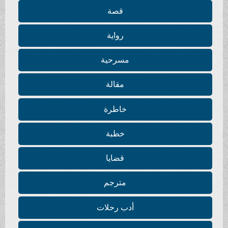
قصة
رواية
مسرحية
مقالة
خاطرة
خطبة
قضايا
مترجم
أدب رحلات