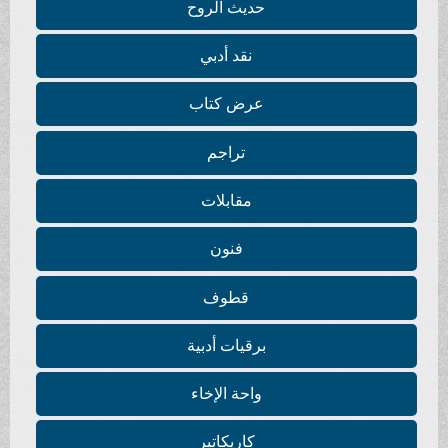
حديث الروح
نقد أدبي
عرض كتاب
تراجم
مقابلات
فنون
قطوف
برقيات أدبية
واحة الإخاء
كاريكاتير