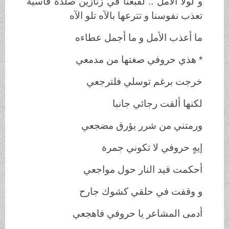
و لولا الأمل .. لقبعنا في زنازين صلدة قاسية
تعذب نفوسنا و تترعها بالآه تلو الآه
ما أعذب الأمل و ما أجمل عطاءه
* هذي حروفي صغتها من مدمعي
خرجت برغم توسلي فلترجعي
لكنها ألقت رجائي جانبا
ورمتني من شرر يؤرق مضجعي
إيهٍ حروفي لا تكوني جمرة
أحكمت قيد النار حول مواجعي
و وقفت في حلقي كشوك جارح
أدمى المشاعر يا حروفي فاهجعي