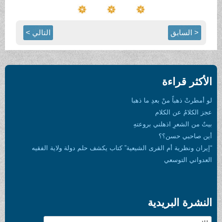
< السابق
التالي >
الأكثر قراءة
لو أمطرتْ ذهباً منْ بعدِ ما ذهبا
عجز الكلامُ عن الكلام
بيتٌ من الشعرِ اذهلني بروعتهِ
أين صاحبي حسن؟؟
“إيران ونظرية أم القرى الشيعية” كتاب يكشف حلم دولة ولاية الفقيه
العدواني التوسعي
النشرة البريدية