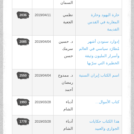
السمان
حارة اليهود وحارة
نظمي
2019/04/11
2036
المغاربة في القدس
الجعبة
القديمة
إدوارد سنودن أشهر
د. حسين
2019/04/04
2085
مُطارَد سياسي في العالم
سرمك
وأسرار المليون وثيقة
حسن
الخطيرة التي سرّبها
اسم الكتاب:إيران السنية
د. ممدوح
2019/04/04
2550
رمضان
أحمد
كتاب الأموال...
أدباء
2019/03/28
1993
الشام
هذا الكتاب حكايات
أدباء
2019/03/28
1778
الجواري والعبيد
الشام