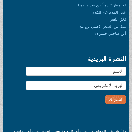
لو أمطرتْ ذهباً منْ بعدِ ما ذهبا
عجز الكلامُ عن الكلام
فَجْرُ النَّفير
بيتٌ من الشعرِ اذهلني بروعتهِ
أين صاحبي حسن؟؟
النشرة البريدية
ما يُنشر في الموقع يعبر عن رأي كاتبه ولا يعبر بالضرور عن رأي الرابطة