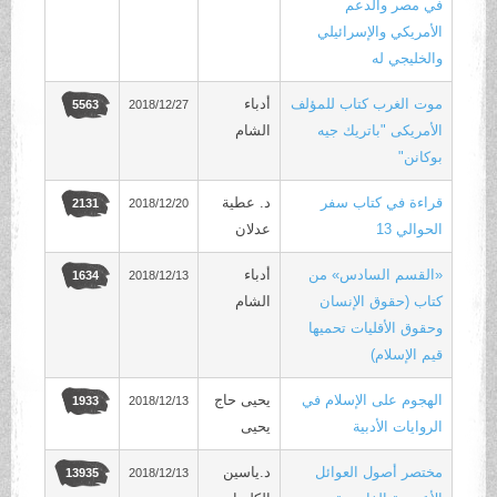
في مصر والدعم
الأمريكي والإسرائيلي
والخليجي له
موت الغرب كتاب للمؤلف
أدباء
2018/12/27
5563
الأمريكى "باتريك جيه
الشام
بوكانن"
قراءة في كتاب سفر
د. عطية
2018/12/20
2131
الحوالي 13
عدلان
«القسم السادس» من
أدباء
2018/12/13
1634
كتاب (حقوق الإنسان
الشام
وحقوق الأقليات تحميها
قيم الإسلام)
الهجوم على الإسلام في
يحيى حاج
2018/12/13
1933
الروايات الأدبية
يحيى
مختصر أصول العوائل
د.ياسين
2018/12/13
13935