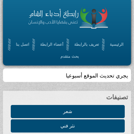
الرئيسية
تعريف بالرابطة
أعضاء الرابطة
اتصل بنا
بحث متقدم
يجري تحديث الموقع أسبوعيا
تصنيفات
شعر
نثر فني