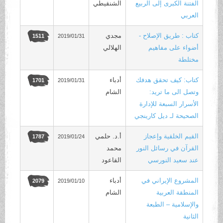
الفتنة الكبرى إلى الربيع
الشنقيطي
العربي
كتاب : طريق الإصلاح -
مجدي
2019/01/31
1511
أضواء على مفاهيم
الهلالي
مختلطة
كتاب: كيف تحقق هدفك
أدباء
2019/01/31
1701
وتصل الى ما تريد:
الشام
الأسرار السبعة للإدارة
الصحيحة لـ ديل كارينجي
القيم الخلقية وإعجاز
أ.د. حلمي
2019/01/24
1787
القرآن في رسائل النور
محمد
عند سعيد النورسي
القاعود
المشروع الإيراني في
أدباء
2019/01/10
2079
المنطقة العربية
الشام
والإسلامية – الطبعة
الثانية