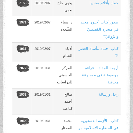
حماة بأقلام محبيها
يحيى حاج
2019/02/07
2156
يحيى
صدور كتاب "حنون مجيد
د. سناء
2019/02/07
1971
في منجزه القصصيّ
الشّعلان
والرّوائيّ"
كتاب: حماة مأساة العصر
أدباء
2019/02/07
1931
!؟
الشام
أرومة المداد .. قراءة
المركز
2019/01/31
2072
موضوعية في موسوعة
الحسيني
معرفية
للدراسات
رجل ورسالة
صالح
2019/01/31
1932
أحمد
كناعنه
كتاب : الأزمة الدستورية
محمد
2019/01/31
1968
في الحضارة الإسلامية من
المختار