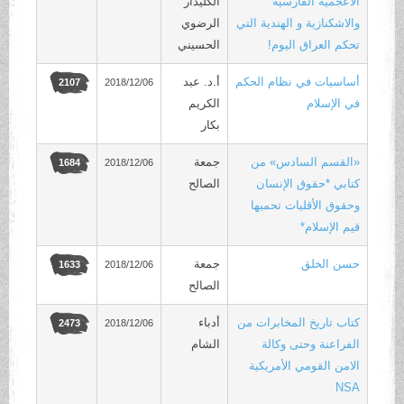
الأعجمية الفارسية
الكليدار
والاشكنازية و الهندية التي
الرضوي
تحكم العراق اليوم‪ !
الحسيني
أساسيات في نظام الحكم
أ.د. عبد
2018/12/06
2107
في الإسلام
الكريم
بكار
«القسم السادس» من
جمعة
2018/12/06
1684
كتابي *حقوق الإنسان
الصالح
وحقوق الأقليات تحميها
قيم الإسلام*
حسن الخلق
جمعة
2018/12/06
1633
الصالح
كتاب تاريخ المخابرات من
أدباء
2018/12/06
2473
الفراعنة وحتى وكالة
الشام
الامن القومي الأمريكية
NSA