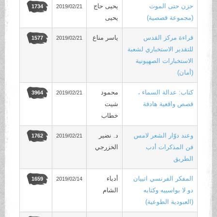
حزن حتى الموت
يحيى حاج
2019/02/21
1734
(مجموعة قصصية)
يحيى
قراءة مركز القدس
ياسر مناع
2019/02/21
1577
للتقدير الاستخباري لشعبة
الاستخبارات الصهيونية
(أمان)
كتاب: عدالة السماء ،
محمود
2019/02/21
3964
قصص واقعية هادفة
شيت
خطاب
وعند دوّار الشعر لامس
د. نضير
2019/02/21
1762
فن المذكرات أدب
الخزرجي
الطريق
المفكر الفرنسي اتييان
أدباء
2019/02/14
1659
دو لا بواسييه وكتابه
الشام
(العبودية الطوعية)