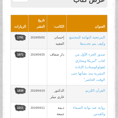
.
تاريخ
العنوان
الكاتب:
النشر
الزيارات
المرجعية النهائية للمجتمع
إحسان
2019/05/02
1791
وكيف يتم تحديدها
الفقيه
صدور الجزء الأول من
دار ضفاف
2019/04/25
1871
كتاب "أمريكا ومحارق
(هولوكوستات) الإبادة
البشرية منذ نشأتها حتى
الوقت الحاضر"
القرآن الكريم
الدكتور
2019/04/19
1838
غاري ميلر
رواية عند بوابة السماء
ديمة
2019/04/11
2211
والقدس
جمعة