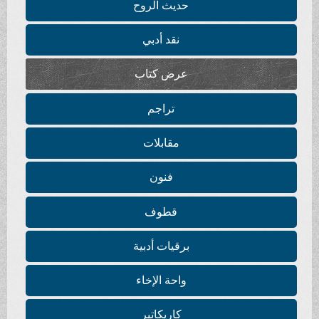
حديث الروح
نقد أدبي
عرض كتاب
تراجم
مقابلات
فنون
قطوف
برقيات أدبية
واحة الإخاء
كاريكاتير