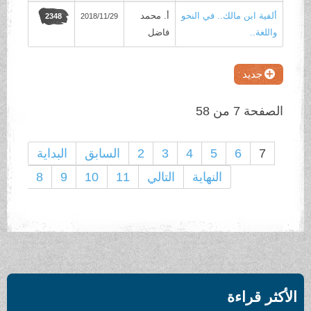
ألفية ابن مالك.. في النحو
أ. محمد
2018/11/29
2348
واللغة..
فاضل
جديد
الصفحة 7 من 58
7
6
5
4
3
2
السابق
البداية
النهاية
التالي
11
10
9
8
الأكثر قراءة