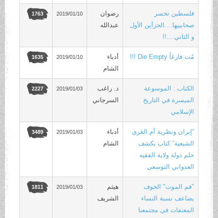
فلسطين تخسر
رضوان
2019/01/10
1763
صحابييها....الجزأين الأول
عبدالله
و الثاني....!!
مُت فارغاً Die Empty !!!
أدباء
2019/01/10
1635
الشام
الكتاب : الموسوعة
د. راغب
2019/01/03
2227
الميسرة في التاريخ
السرجاني
الإسلامي
“إيران ونظرية أم القرى
أدباء
2019/01/03
3489
الشيعية” كتاب يكشف
الشام
حلم دولة ولاية الفقيه
العدواني التوسعي
"فم الموت" الخوف
هيثم
2019/01/03
1811
يضاعف نسبة النساء
الشريف
المعنفات في مجتمعنا