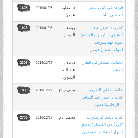
قراءة في كتاب سفر
د. عطية
2019/01/03
1605
الحوالي ـ 14
عدلان
كتاب (د. حيدر عبد
يوسف
2019/01/03
1923
الشافي - الرجل والقضية)
السحار
ثمرة جهد متواصل
لمؤلفه نعمان فيصل
الكتاب: مسافر في قطار
د.عادل
2018/12/27
2306
الدعوة
عبد الله
الشويخ
علامات على الطريق،
يحيى رباح
2018/12/27
1836
كتاب د. حيدر عبد الشافي
.. الرجل والقضية
كتاب ديفيد كيركباتريك
محمد آدم
2018/12/27
2706
"في أيدي العسكر" يفضح
أسرار الانقلاب العسكري