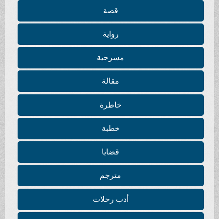
قصة
رواية
مسرحية
مقالة
خاطرة
خطبة
قضايا
مترجم
أدب رحلات