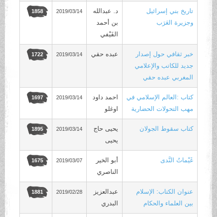
تاريخ بني إسرائيل
د. عبدالله
2019/03/14
1858
وجزيرة العَرَب
بن أحمد
الفَيْفي
خبر ثقافي حول إصدار
عبده حقي
2019/03/14
1722
جديد للكاتب والإعلامي
المغربي عبده حقي
كتاب :العالم الإسلامي في
احمد داود
2019/03/14
1697
مهب التحولات الحضارية
اوغلو
كتاب سقوط الجولان
يحيى حاج
2019/03/14
1895
يحيى
غَيْماتُ النَّدى
أبو الخير
2019/03/07
1675
الناصري
عنوان الكتاب: الإسلام
عبدالعزيز
2019/02/28
1881
بين العلماء والحكام
البدري