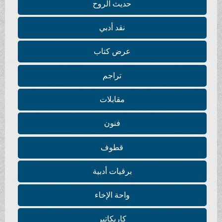
حديث الروح
نقد أدبي
عرض كتاب
تراجم
مقابلات
فنون
قطوف
برقيات أدبية
واحة الإخاء
كاريكاتير