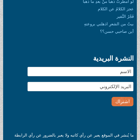
لو أمطرتْ ذهباً منْ بعدِ ما ذهبا
عجز الكلامُ عن الكلام
فَجْرُ النَّفير
بيتٌ من الشعرِ اذهلني بروعتهِ
أين صاحبي حسن؟؟
النشرة البريدية
ما يُنشر في الموقع يعبر عن رأي كاتبه ولا يعبر بالضرور عن رأي الرابطة