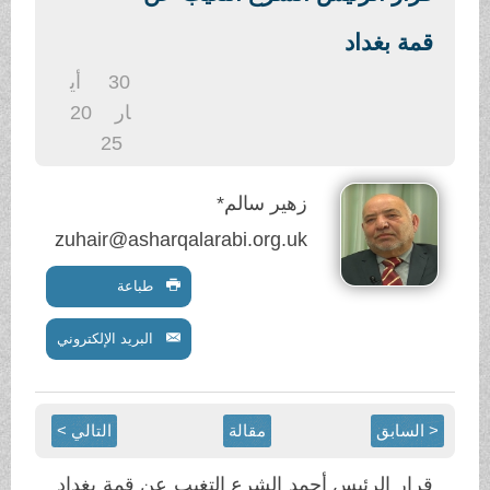
.
قمة بغداد
30
أي
ار
20
25
زهير سالم*
zuhair@asharqalarabi.org.uk
طباعة
البريد الإلكتروني
< السابق
مقالة
التالي >
قرار الرئيس أحمد الشرع التغيب عن قمة بغداد