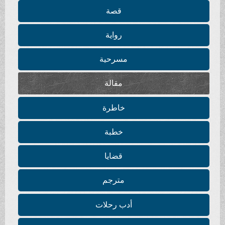
قصة
رواية
مسرحية
مقالة
خاطرة
خطبة
قضايا
مترجم
أدب رحلات