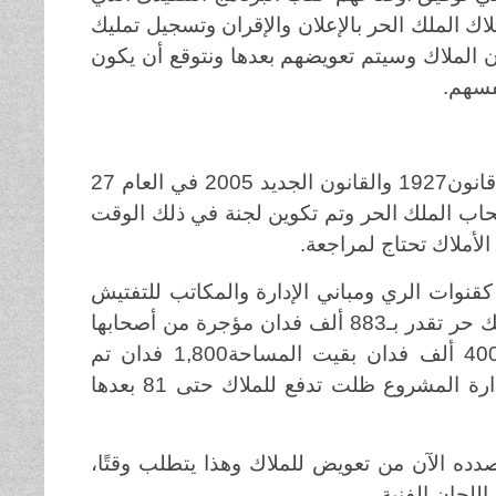
 على 13 بندًا أولها مراجعة ملاك الملك الحر بالإعلان والإقران وتسجيل تمليك
أن الملاك وسيتم تعويضهم بعدها ونتوقع أن يكون
نفسهم
.
ذكر البروف عيسى أن تقسيم الأراضى بمشروع الجزيرة يحكمه قانون1927 والقانون الجديد 2005 في العام 27
حاب الملك الحر وتم تكوين لجنة في ذلك الوقت
الأملاك تحتاج لمراجعة
.
ة فيها كقنوات الري ومباني الإدارة والمكاتب للتفتيش
وهي أصبحت ملكًا للدولة وتحتل 420 ألف فدان وهناك أراضٍ ملك حر تقدر بـ883 ألف فدان مؤجرة من أصحابها
لإدارة المشروع ثم هناك حواشات مخصصة لأصحابها تقدر بـ400 ألف فدان بقيت المساحة1,800 فدان تم
تخصيصها للمستصلحين وهم يسددون الأجرة للملاك بواسطة إدارة المشروع ظلت تدفع للملاك حتى 81 بعدها
حن بصدده الآن من تعويض للملاك وهذا يتطلب وقتًا،
لجان الفنية
.