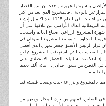
أراضي بمشروع الجزيرة واحدة من أبرز القضايا
مزارعين بالولاية
..
فالمشروع الذي يعد من أكبر
مشاريع الري في إفريقيا والعالم بمساحة تقدر ب2,2مليون فدان تم افتتاحه فى العام 1925 بعد اكتمال إنشاء
 البريطانية آنذاك الأراضي من ملاكها على أن
 .. استمر الوضع حتى العام 67 ، وقد بلغت شهرة المشروع الزراعي أصقاع العالم وأصبحت
إفريقيا المجاورة » ووضع المشروع السودان في
إبان قرار الرئيس الأسبق جعفر نميري الذي أفضى
تلك السياسات التي استهدفت المشروع تراجع
م 1990 بلغ التدهور حدًا كبيرًا إذ انعكست سلبيات الحصار الاقتصادي على
ج في القطن من مليون فدان إلى مائة ألف بعدها
العالمية
.
امها بالمشروع والزراعة حيث وضعت قضيته قيد
ن في السابق، فمنهم من ترك المجال ومنهم من
التحتية له ، ومع تفاقم الأزمة طالب المزارعون