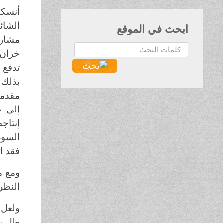
أنسكب
الشائ
ابحث في الموقع
البحث...
خزان 
بذلك 
مقدمة
إلى ح
السود
فقد ا
ومع م
النظر ف
ولعل 
ظل ين