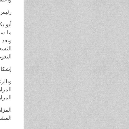
رئيس ا
أبو بك
ما سع
وبعد 
التسج
التعو
إشكالا
وبالر
المزا
المزا
المزا
المشر