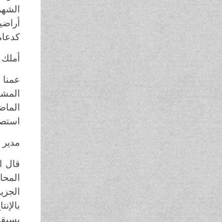
الشهر
أراضي
كدعام
أملك 700 فدان وأتفاءل برد حقوق
عمنا 
المشر
الماض
استصل
مدير 
قال ا
المحا
الجزي
بالإن
يسبقه