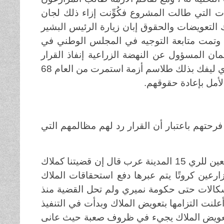
 التي طالت المشروع فكُوِّنت إزاء ذلك لجان
التعويضات والحقوق إبان زيارة الرئيس البشير
در توجيهًا بتعويضهم وتمت متابعة التوجيه في المجلس الوطني في
ئب الأول علي عثمان المسؤول عن النهضة الزراعية إنفاذ القرار
حيث أعلن عن تعويض ملاك الأراضي ابتداء من شهر مارس الجاري ليفك بذلك طلاسم أزمة استمرت من العام 68
.
حتهم باعتبار أن القرار رد لهم مظالمهم التي
المزارع أحمد هجانا محمد من ود حسين الخوالدة أحد الملاك التابعين للري 15 المدينة عرب قال إن قضيتنا كملاك
رعين كروتًا يتم عبرها دفع استحقاقات الملاك
إشكالات حتى حكومة نميري ولم تحل القضية منذ
أعلنت التزامها بتعويض الملاك وبدأت في التنفيذ
 أن تعويض الملاك يجيء في ظروف صعبة حيث عانى