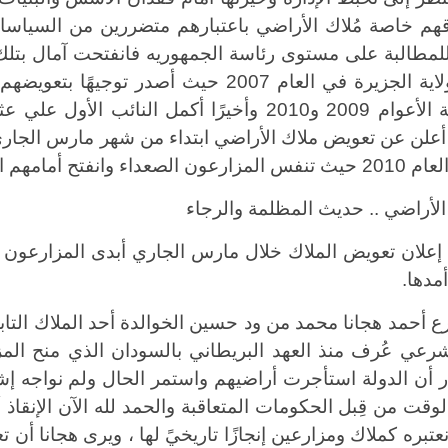
هم خاصة مُلاك الأراضي باعتبارهم متضررين من السياسات
لمطالبة على مستوى رئاسة الجمهوريه فانفتحت آمال بتلك 
إلى ولاية الجزيرة في العام 2007 حيث أص
موازنة الأعوام 2009 و2010 وأخيرًا أكمل النا
عداء وانفتح أمامهم الأمل بإعادة حقوقهم
الأراضي .. حديث المظلمة والرجاء
علان تعويض الملاك خلال مارس الجاري أبدى المزارعون فر
مدها
.
عي عُرف منذ العهد البريطاني بالسودان الذي منح المزا
ار أن الدولة استأجرت أراضيهم واستمر الحال ولم نواجه 
لوقت من قِبل الحكومات المتعاقبة والحمد لله الآن الإنقاذ 
نعتبره كملاك ومزارعين إنجازًا تاريخيً لها ، ويرى هجانا