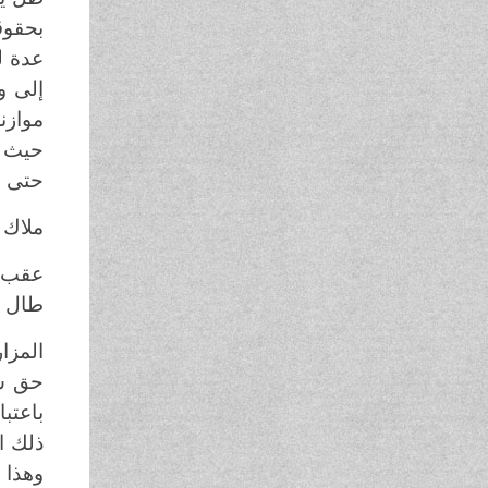
بحقوق
عدة ل
حتى العام 2010 حيث تنفس المزارعون الص
ملاك 
عقب إ
طال أ
حق شر
باعتب
ذلك ا
وهذا 