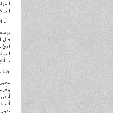
إلى 25
:
أملك 
يوسف 
قال لل
به أثل
جئنا 
محيي 
وحزمت
تقول 