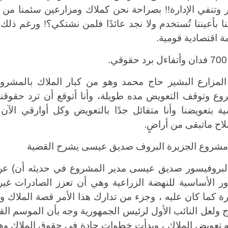
 وتنفي الإدارة!! بصراحة نحن كملاك ومزارعين سئمنا من
نا بأعيننا تُستخدم ولا نجد عائدًا فلمن نشتكي؟! ورغم ذلك
ة اقتصادية قومية
.
ي
.
المزارع البشير حاج محمد وهو من كبار الملاك بالمشروع
وع وتوقف التعويض مده طويلة، وأنا أتوقع أن ترد حقوقن
ية بتعويضنا وأنا متفائل جدًا بالتعويض وكل أوارقي ال
اح ماتبقى من أراضٍ
.
مشروع الجزيرة البروف صديق عيسى يشرح القضية
لبروفيسور صديق عيسى مدير المشروع في حديثه أن) عن 
ور الأساسية للنهضة الزراعية وهي أن تعزز الصادرات غي
رة كما كان عليه ، وجزء من تدارك هذا الأمر قصة الملاك و
تاج ولعل النائب الأول لرئيس الجمهورية وجه بأن الموسم ا
 تعويض الملاك ، وبدأت خطوات جادة في حقوق الملاك وهي