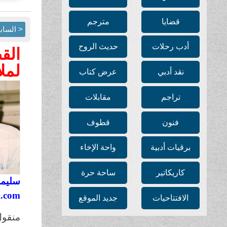
قضايا
مترجم
< الساب
أدب رحلات
حديث الروح
الق
لمل
نقد أدبي
عرض كتاب
تراجم
مقابلات
فنون
قطوف
برقيات أدبية
واحة الإخاء
كاريكاتير
ساحة حرة
سليما
l.com
الافتتاحيات
جديد الموقع
منقول