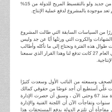
المزارعون وتدهور المشروع ولعله بذلك يُنعش أمل الإنتاج فيهم من جديد ولو بالتقسيط المريح للدولة من 15%
م تعد موجودة بالمشروع لدفع عملية الإنتاج
.
رًا من السياسات السابقة التي طالت المشروع
الشهادات والكروت التي ورثتُها أبًا عن جد وليس
ا منذ العام 69 وحتى اليوم وتضررت طوال هذه الفترة ونحتاج إلى ما نأكله وأطالب
الدولة بحقوقي كاملة لأن الحكومة في آخر قانون حضره جدي في العام 27 كانت تدفع لنا وهذا القرار الذي سمعنا
إنتاجية
.
الصحف وسمعته من النائب الأول وسعدت كثيرًا
ت علِّي أستطيع أن أجد عوضًا من حقوقي كمالك
أرض استأجرتها الدولة مقابل أن تدفع لنا فأصبحت قيد المصادرة منذ 67 وحتى الآن ، وسبق أن حصرت الإدارة
مضت عليها سنوات وتفاجأت الآن أن اللجنة الفنية والإدارة
 مفاجأة أن تلتزم الدولة بدفع المستحقات هذا