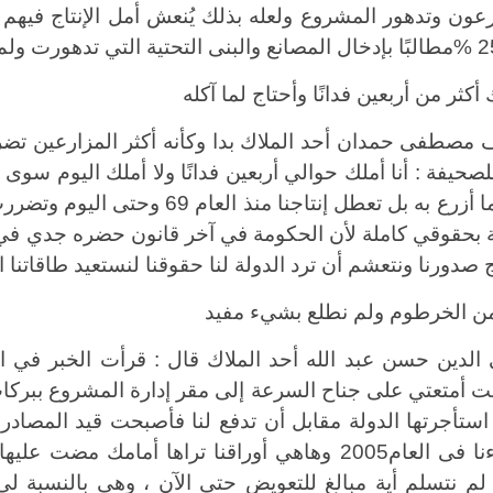
%
مطالبًا بإدخال المصانع والبنى التحتية التي تدهورت ول
أكثر من أربعين فدانًا وأحتاج لما آكله
مصطفى حمدان أحد الملاك بدا وكأنه أكثر المزارعين تضر
صحيفة : أنا أملك حوالي أربعين فدانًا ولا أملك اليوم سوى 
لديَّ ما أزرع به بل تعطل إنتاجن
ج صدورنا ونتعشم أن ترد الدولة لنا حقوقنا لنستعيد طاقاتنا ال
من الخرطوم ولم نطلع بشيء مفيد
الدين حسن عبد الله أحد الملاك قال : قرأت الخبر في 
 أمتعتي على جناح السرعة إلى مقر إدارة المشروع ببركا
أسماءنا فى العام2005 وهاهي أوراقنا تراها أمامك 
لم نتسلم أية مبالغ للتعويض حتى الآن ، وهي بالنسبة لي