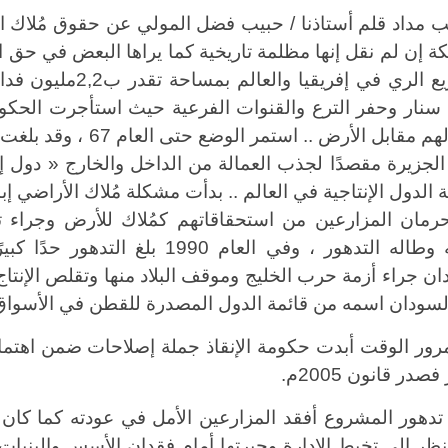
 مداد قلم أستاذنا / حبيب فضل المولي عن حقوق مُلاك ال
كة إن لم نقل إنها مظلمة تاريخية كما يراها البعض في حق ال
سنار وحفر الترع والقنوات الفرعية حيث استأجرت الحكومة
تدفع لهم مقابل الأرض
الجزيرة مقصدًا لجذب العمالة من الداخل والخارج « دول 
 الدول الإنتاجية في العالم .. بدأت مشكلة مُلاك الأراضي 
رمان المزارعين من استحقاقاتهم كمُلاك للأرض وجراء 
إنتاجه وطاله التدهور ، وفي العا
ان جراء أزمة حرب الخليج وموقف البلاد منها وتقلص الإنتا
لسودان اسمه من قائمة الدول المصدرة للقطن في الأسواق 
رور الوقت أبدت حكومة الإنقاذ جملة إصلاحات ضمن اهتم
صدر قانون 2005م
.
تدهور المشروع أفقد المزارعين الأمل في عودته كما كا
ظر إلى تخبط الإدارة وحيرتها أمام فقدان الأسس والبنيات 