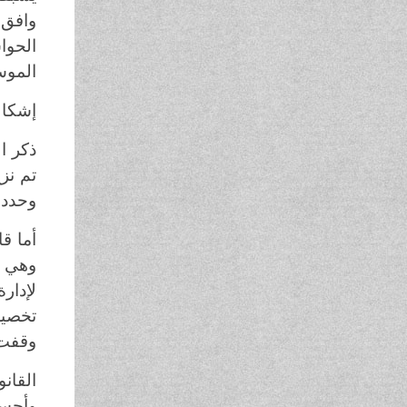
الحوا
الموس
إشكالا
تم نز
وحددت
وقفت 
وأحسب