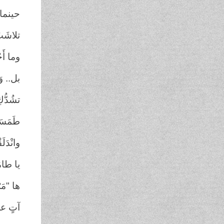
حينما د
تلاشَت
وما أَج
بل.. وَ
تشُدُّك
طَمَسَت
وانْدَلَ
يا طامَ
ها "مَ
آتٍ عل