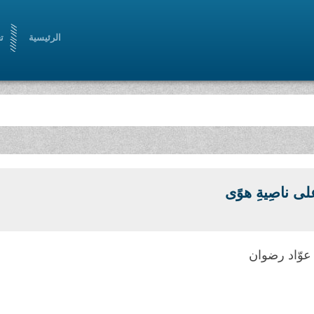
الرئيسية
ت
لى ناصِيةِ هوًى
عوّاد رضوان