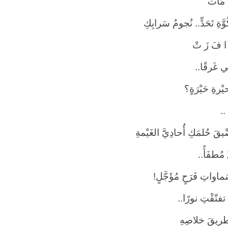
ا مَات"
وَّةِ تَحَدٍّ.. نُجومُ سَرابِكِ
ا فَ زَ تْ
ني غَرقًا..
ْرةِ حَيْرَةٍ؟
 ..
يقَ حُلمَكِ أُحادِيَّ الغَيْمةِ
مُطفَأً..
واتِ فَرَحٍ مُؤَجَّلٍ!
تفتّقْتِ نورًا..
طريقَ خلاصِهِ