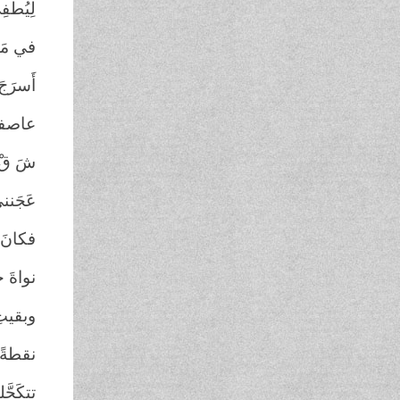
لِيُطفِ
في مَه
أَسرَج
عاصفةً
شَ قْ ق
عَجَنني
فكانَ 
نواةَ 
وبقيتِ
نقطةً
تت
كَحَّ