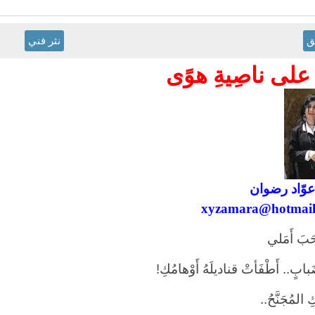
ق
نثر فني
على ناصِيةِ هوًى
عوّاد رضوان
xyzamara@hotmail
حَبَ أَمَلي
بٍ.. أَطْفَأتْ قناديلَهُ أَوْهامُكِ!
ِ ا
ل
مُجَنَّحُ..