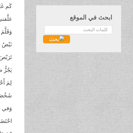
كَم غَا
ابحث في الموقع
غلَّفني
البحث...
وَقَلَّم
نَبْضُ 
تَرَبّص
يَجُزُّ
لِمَ أَح
شَخُصَت
وَفي مَ
احْتَضَ