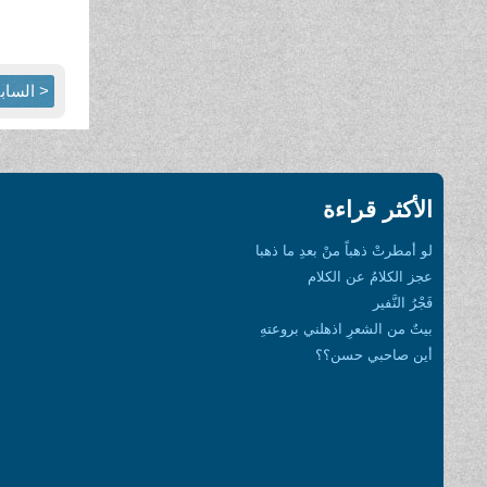
< الساب
الأكثر قراءة
لو أمطرتْ ذهباً منْ بعدِ ما ذهبا
عجز الكلامُ عن الكلام
فَجْرُ النَّفير
بيتٌ من الشعرِ اذهلني بروعتهِ
أين صاحبي حسن؟؟