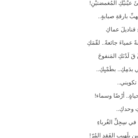
ئَ عيْنيْكِ المُغمضتيْنِ!
بِّ بارقةِ صبابةٍ..
َ قناديلَ عماكِ
 عمياءَ
جائعةً.. لقّمَكِ
َ لَدُنَكِ المَنفوخَ
 بدَمِكِ.. بطَمْيِكِ..
تكويني..
حياةٍ.. أرْضًا وسماء!
 وحدكِ..
في سِجِلِّ الغُرباءِ
لين بلَهيبِ الفَقدِ المُرّ!