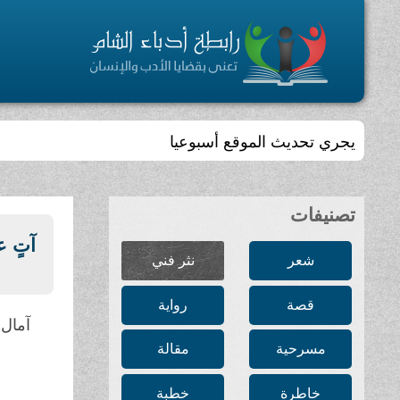
يجري تحديث الموقع أسبوعيا
تصنيفات
آتٍ ع
شعر
نثر فني
قصة
رواية
آمال 
مسرحية
مقالة
خاطرة
خطبة