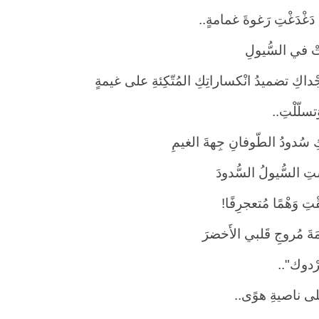
َغْدَغْتِ رَغوةَ غمامةٍ..
ْ في السُّيولِ
ْداكِ تضميدُ انْكساراتِكِ المُتّكِئةِ على غيمةٍ
تسلّلْتِ..
ِ سُدودُ الطّوفانِ جِهةَ الغيمِ
ِ السُّيولُ السُّدودَ
قْتِ وَهْمًا مُتعجرِفًا!
ةَ مُروجِ قَلبي الأَخضرَ
رْدوك"..
ى ناصيةِ هوًى..