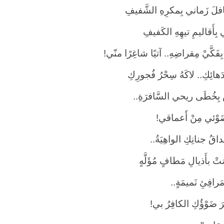
فلَ زَماني بِمكرِهِ الشَّفيفِ
 بِأَقاليمِ تيهِهِ الكَفيفِ
َ بِفَكَّيْ مِقراضِهِ.. آتيًا شاغِرًا منّي!
دَهائِكِ.. لاكَهُ سِحْرُ فُجورِكِ
َ بِخُطَى ريحي السَّافرَةِ..
 ضَوْئي مِنْ أَعماقي!
ْداقُ جنانِكِ الواهِيَةُ..
ْ بأَذيالِ مَطافٍ مُؤَلَّهٍ
رافِئِ نَميمَةٍ..
رَ ضَوْؤُكِ الكافِرُ بي!