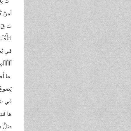
"تَ يَ
أمِنْ كُ
تَ قَ 
لتأْفُلَ
في بُحي
آآآآآآهٍ
ما أَضْ
يَضوعُ 
في سَما
ها قَد 
ضَلَّ 