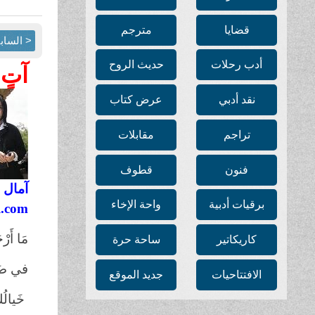
قضايا
مترجم
< الساب
أدب رحلات
حديث الروح
آتٍ 
نقد أدبي
عرض كتاب
تراجم
مقابلات
فنون
قطوف
آمال 
برقيات أدبية
واحة الإخاء
.com
مَا أَرْ
كاريكاتير
ساحة حرة
في ضَبا
الافتتاحيات
جديد الموقع
خَيالُك