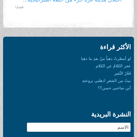
قضايا
الأكثر قراءة
لو أمطرتْ ذهباً منْ بعدِ ما ذهبا
عجز الكلامُ عن الكلام
فَجْرُ النَّفير
بيتٌ من الشعرِ اذهلني بروعتهِ
أين صاحبي حسن؟؟
النشرة البريدية