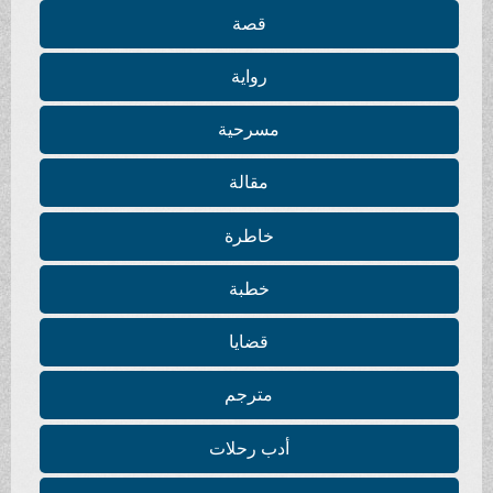
قصة
رواية
مسرحية
مقالة
خاطرة
خطبة
قضايا
مترجم
أدب رحلات