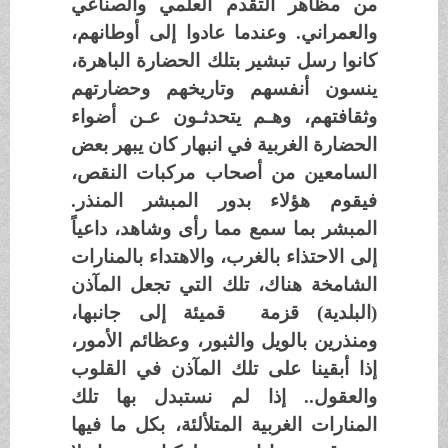
من مظاهر التقدم العلمي والصناعي
والعمراني. وعندما عادوا إلى أوطانهم،
كانوا رسل تبشير بتلك الحضارة الباهرة،
ينسون أنفسهم وتاريخهم وحضارتهم
وثقافتهم، وهـم يتحدثـون عـن
أضواء
الحضارة الغربية في انبهار كان يبهر بعض
السامعين من أصحاب مركبات النقص،
فيقوم هؤلاء بدور المبشر المنذر.
المبشر بما سمع مما رأى وشاهد، داعياً
إلى الاحتذاء بالغرب، والاهتداء بالمنارات
الشامخة هناك، تلك التي تجعل المآذن
(البلدية) قزمة قميئة إلى جانبها،
ومنذرين بالويل والثبور، وعظائم الأمور،
إذا أبقينا على تلك المآذن في القلوب
والعقول.. إذا لم نستبدل بها تلك
المنارات الغربية المتلألئة، بكل ما فيها