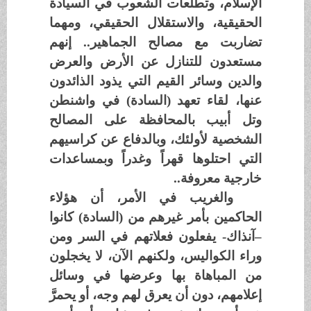
الإسلام، وتطلعات الشعوب في السيادة
الحقيقية، والاستقلال الحقيقي، ومهما
تضاربت مع مصالح الجماهير.. إنهم
مستعدون للتنازل عن الأرض والعرض
والدين وسائر القيم التي يذود الذائدون
عنها، لقاء تعهد (السادة) في واشنطن
وتل أبيب بالمحافظة على المصالح
الشخصية لأولئك، وبالدفاع عن كراسيهم
التي احتلوها قهراً وغدراً وبمساعدات
خارجية معروفة..
والغريب في الأمر، أن هؤلاء
الحاكمين بأمر غيرهم من (السادة) كانوا
–آنذاك- يفعلون فعلاتهم في السر ومن
وراء الكواليس، ولكنهم الآن، لا يخجلون
من المباهاة بها وعرضها في وسائل
إعلامهم، دون أن يعرق لهم وجه، أو يحمرَّ