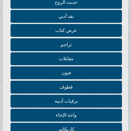
حديث الروح
نقد أدبي
عرض كتاب
تراجم
مقابلات
فنون
قطوف
برقيات أدبية
واحة الإخاء
كاريكاتير