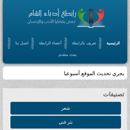
الرئيسية
تعريف بالرابطة
أعضاء الرابطة
اتصل بنا
بحث متقدم
يجري تحديث الموقع أسبوعيا
تصنيفات
شعر
نثر فني