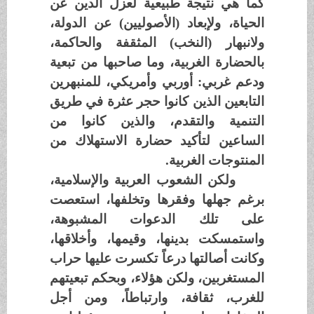
كما هي نتيجة طبيعية لعزل الدين عن
الحياة، ولإبعاد (الأصوليين) عن الدولة،
ولانبهار (النخب) المثقفة والحاكمة،
بالحضارة الغربية، وما صاحبها من تبعية
ودعم غربي: أوربي وأمريكي، للمنبهرين
التابعين الذين كانوا حجر عثرة في طريق
التنمية والتقدم، والذين كانوا من
الساعين لتأكيد حضارة الاستهلاك من
المنتوجات الغربية.
ولكن الشعوب العربية والإسلامية،
برغم جهلها وفقرها وتخلفها، استعصت
على تلك الدعوات المشبوهة،
واستمسكت بدينها، وقيمها، وأخلاقها،
وكانت أصالتها درعاً تكسرت عليها حراب
المستغربين، ولكن هؤلاء، وبحكم تبعيتهم
للغرب، ثقافة، وارتباطاً، ومن أجل