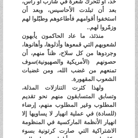
خد، أو تتحرك شعرة في شارب أو رأس،
بعد أن تبلدت الأحاسيس، وبعد أن
استخفوا أقوامهم فأطاعوهم وطبّلوا لهم
وزمّروا لهم..
منذئذ، ما عاد الحاكمون يأبهون
لشعوبهم التي قمعوها وأذلوها، وأهانوها،
وجردوها من كل سلاح، ظناً منهم، أن
حصونهم (الأمريكية والصهيونية)سوف
تمنعهم من غضب الله، ومن غضبات
الشعوب المقهورة.
ولهذا كثرت التنازلات المذلة،
وتسابق المتسابقون منهم نحو تقديم
المطلوب وغير المطلوب منهم، إرضاء
(للسادة) في عملية انهيار لا يساويها إلا
انهيار الأنظمة الماركسية في المنظومة
الاشتراكية التي صارت كرتونية بسوء