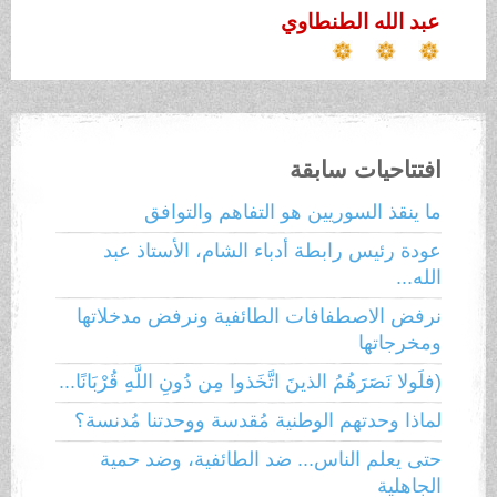
عبد الله الطنطاوي
افتتاحيات سابقة
ما ينقذ السوريين هو التفاهم والتوافق
عودة رئيس رابطة أدباء الشام، الأستاذ عبد
الله...
نرفض الاصطفافات الطائفية ونرفض مدخلاتها
ومخرجاتها
(فلَولا نَصَرَهُمُ الذينَ اتَّخَذوا مِن دُونِ اللَّهِ قُرْبَانًا...
لماذا وحدتهم الوطنية مُقدسة ووحدتنا مُدنسة؟
حتى يعلم الناس... ضد الطائفية، وضد حمية
الجاهلية