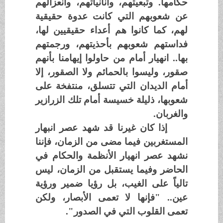
حكامها. وتبعيتهم، وأنانياتهم، وانعزالهم
عن شعوبهم التي كانت عدوة حقيقية
لهم، كما كانوا هم أعداء حقيقيين لها،
فداستهم شعوبهم بأحذيتهم، ورجمتهم
بها.. انهيار أمام من حاولوا إيهامنا بأنهم
صقور، وليسوا بالحمائم ولا الصقور، إلا
أمام الديدان التي تتسلق، منتفخة على
شعوبها، ذليلة خسيسة أمام تلك الزرازير
والغربان.
إذا كان غيرنا قد شهد عصر انبهار
المستغربين فيما مضى من الزمان، فإننا
نشهد عصر انهيار الأنظمة والحكام في
الحاضر وفيما يستقبل من الزمان، ليس
تالياً على الغيب، بل رؤيا ضمير ورؤية
عين.. "فإنها لا تعمى الأبصار، ولكن
تعمى القلوب التي في الصدور".