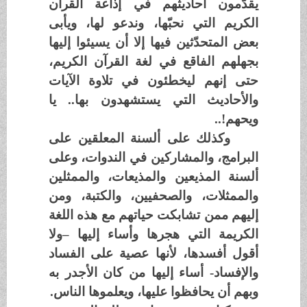
يقدّمون أحاديثهم في إذاعة القرآن
الكريم التي نحبّها، وندعو لها، ويأبى
بعض المتحدّثين فيها إلا أن يسيئوا إليها
بجهلهم الفاقع في لغة القرآن الكريم،
حتى إنهم ليخطئون في تلاوة الآيات
والأحاديث التي يستشهدون بها.. يا
ويحهم!..
وكذلك على ألسنة المعلقين على
البرامج، والمشاركين في الندوات، وعلى
ألسنة المذيعين والمذيعات، والممثلين
والممثلات، والصحفيين، والكتبة، ومن
إليهم ممن تشابكت حياتهم مع هذه اللغة
الكريمة التي هجرها وأساء إليها –ولا
أقول أفسدها، لأنها عصية على الفساد
والإفساد- أساء إليها من كان الأجدر به
وبهم أن يحافظوا عليها، ويعلموها الناس.