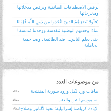
نرفض الاصطفافات الطائفية ونرفض مدخلاتها
ومخرجاتها
(فلَولا نَصَرَهُمُ الذينَ اتَّخَذوا مِن دُونِ اللَّهِ قُرْبَانًا...
لماذا وحدتهم الوطنية مُقدسة ووحدتنا مُدنسة؟
حتى يعلم الناس... ضد الطائفية، وضد حمية
الجاهلية
من موضوعات العدد
طاقات ورد لكل ورود سورية المتفتحة
مقالة
إنه موسم التين والعنب
مقالة
الإبادة كرياضة إسرائيلية: تحية لألبانيز وصلاح!
مقالة