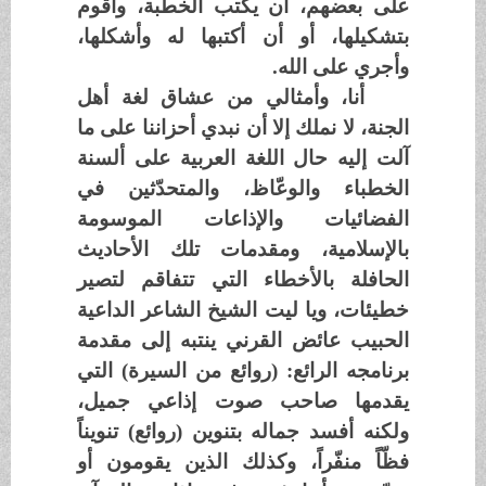
على بعضهم، أن يكتب الخطبة، وأقوم
بتشكيلها، أو أن أكتبها له وأشكلها،
وأجري على الله.
أنا، وأمثالي من عشاق لغة أهل
الجنة، لا نملك إلا أن نبدي أحزاننا على ما
آلت إليه حال اللغة العربية على ألسنة
الخطباء والوعّاظ، والمتحدّثين في
الفضائيات والإذاعات الموسومة
بالإسلامية، ومقدمات تلك الأحاديث
الحافلة بالأخطاء التي تتفاقم لتصير
خطيئات، ويا ليت الشيخ الشاعر الداعية
الحبيب عائض القرني ينتبه إلى مقدمة
برنامجه الرائع: (روائع من السيرة) التي
يقدمها صاحب صوت إذاعي جميل،
ولكنه أفسد جماله بتنوين (روائع) تنويناً
فظّاً منفّراً، وكذلك الذين يقومون أو