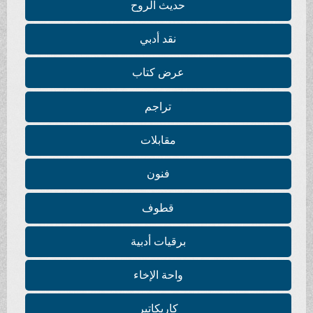
حديث الروح
نقد أدبي
عرض كتاب
تراجم
مقابلات
فنون
قطوف
برقيات أدبية
واحة الإخاء
كاريكاتير