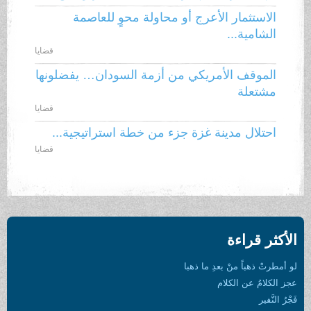
الاستثمار الأعرج أو محاولة محوٍ للعاصمة
الشامية...
قضايا
الموقف الأمريكي من أزمة السودان… يفضلونها
مشتعلة
قضايا
احتلال مدينة غزة جزء من خطة استراتيجية...
قضايا
الأكثر قراءة
لو أمطرتْ ذهباً منْ بعدِ ما ذهبا
عجز الكلامُ عن الكلام
فَجْرُ النَّفير