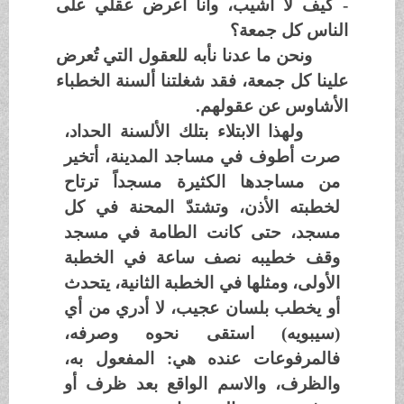
- كيف لا أشيب، وأنا أعرض عقلي على
الناس كل جمعة؟
ونحن ما عدنا نأبه للعقول التي تُعرض
علينا كل جمعة، فقد شغلتنا ألسنة الخطباء
الأشاوس عن عقولهم.
ولهذا الابتلاء بتلك الألسنة الحداد،
صرت أطوف في مساجد المدينة، أتخير
من مساجدها الكثيرة مسجداً ترتاح
لخطبته الأذن، وتشتدّ المحنة في كل
مسجد، حتى كانت الطامة في مسجد
وقف خطيبه نصف ساعة في الخطبة
الأولى، ومثلها في الخطبة الثانية، يتحدث
أو يخطب بلسان عجيب، لا أدري من أي
(سيبويه) استقى نحوه وصرفه،
فالمرفوعات عنده هي: المفعول به،
والظرف، والاسم الواقع بعد ظرف أو