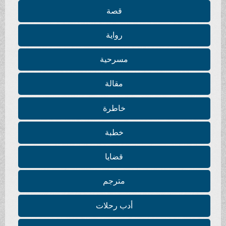
قصة
رواية
مسرحية
مقالة
خاطرة
خطبة
قضايا
مترجم
أدب رحلات