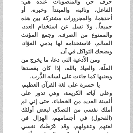
حرف جر، والمنصوبات عنده هي:
الفاعل، ونائبه، والمبتدأ وخبره، أو
أحدهما، والمجرورات مشتركة بين هذه
جميعاً.. ولا تسل عن استخدام العدد،
والممنوع من الصرف، وجمع المؤنث
السالم، فاستخدامه لها يدمي الفؤاد،
ويضحك الثواكل في آن.
ومن الأدعية التي دعا، ما يخرج من
الملّة، والعياذ بالله، إذا كان يقصدها
ويعنيها كما جاءت على لسانه الذَّرب.
يا حسرة على لغة القرآن العظيم،
وعلى آياته الكريمة، وهي تدور على
ألسنة العديد من الخطباء، حتى إني لم
أملك نفسي من التصدّي لبعض أولئك
(الفحول) في أجسامهم، الهِزال في
لغتهم وعقولهم، وقد عَرَضْتُ نفسي