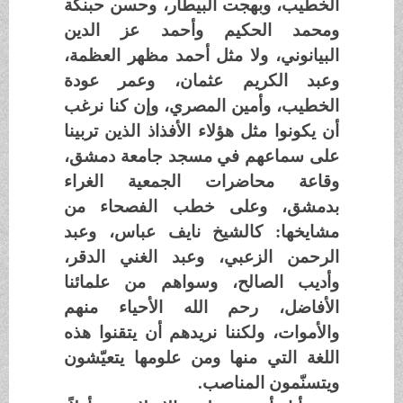
الخطيب، وبهجت البيطار، وحسن حبنكة
ومحمد الحكيم وأحمد عز الدين
البيانوني، ولا مثل أحمد مظهر العظمة،
وعبد الكريم عثمان، وعمر عودة
الخطيب، وأمين المصري، وإن كنا نرغب
أن يكونوا مثل هؤلاء الأفذاذ الذين تربينا
على سماعهم في مسجد جامعة دمشق،
وقاعة محاضرات الجمعية الغراء
بدمشق، وعلى خطب الفصحاء من
مشايخها: كالشيخ نايف عباس، وعبد
الرحمن الزعبي، وعبد الغني الدقر،
وأديب الصالح، وسواهم من علمائنا
الأفاضل، رحم الله الأحياء منهم
والأموات، ولكننا نريدهم أن يتقنوا هذه
اللغة التي منها ومن علومها يتعيّشون
ويتسنّمون المناصب.