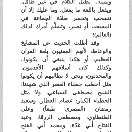
ويمينه.. يطيل الكلام في غير طائل،
ويفعل باللغة ما يفعل، وما عليك إلا أن
تنسحب وتخسر صلاة الجماعة في
المسجد، أو تصبر، وتسلّم أمرك لذلك
(العالم)!
وقد أطلت الحديث عن المشايخ
والوعاظ، لأنهم المعنيون بلغة القرآن
العظيم، أو هكذا ينبغي أن يكونوا..
وكذلك كان أسلافهم الأقدمون،
والمحدثون، ونحن لا نطالبهم أن يكونوا
مثل أخطب خطباء العصر الذي شهدنا:
الشيخ مصطفى السباعي، ولا مثل
الخطباء الكبار: عصام العطار، وسعيد
رمضان (المصري طبعاً) وعلي
الطنطاوي، ومصطفى الزرقا، وعبد
الفتاح أبي غدّة، ومحمد أبي الفتح